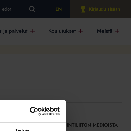
EN
tiedot
Kirjaudu sisään
 ja palvelut
Koulutukset
Meistä
SISÄLTÖJÄ ISÄNNÖINTILIITON MEDIOISTA
Tietoja