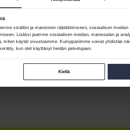
itä
mme sisällön ja mainosten räätälöimiseen, sosiaalisen median
lvityksistä ja korjaamisesta (lisäpalvelu)
iseen. Lisäksi jaamme sosiaalisen median, mainosalan ja analy
, miten käytät sivustoamme. Kumppanimme voivat yhdistää näitä t
n kerätty, kun olet käyttänyt heidän palvelujaan.
yiskohdat niin, että vahingon jälkeen on mahdollisimman selvää, mitä
eessa käsitellään vesi-, viemäri-, palo- ja suurvahingot sekä vahingot
Kiellä