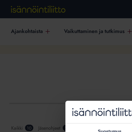
Ajankohtaista
Vaikuttaminen ja tutkimus
Kaikki
Jäsenohjeet
Koulutusaineistot
Webi
10
2
1
Suostumus