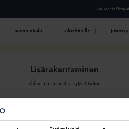
Neuvonta
Yhteys
Isännöintiala
Taloyhtiöille
Jäsenyys
Lisärakentaminen
Valitulla asiasanalla löytyi
1 tulos
.
naarit
Ladattavat jäsenmateriaalit
1
1
Yksityiskohdat