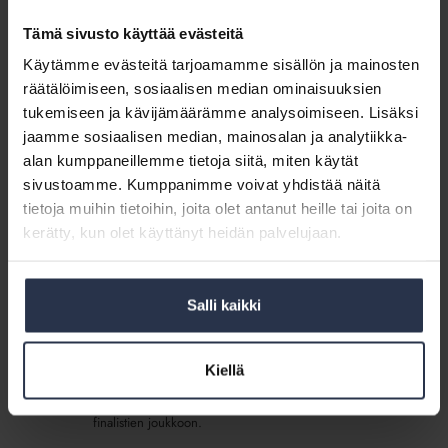
AJANKOHTAISTA
6.9.2018
Isännöitsijä
Tämä sivusto käyttää evästeitä
Isännöintiliitto on valinnut Kaisa Pekkalan, Matinkylän
2018
Huolto Oy, Isännöitsijä 2018 -finalistien joukkoon.
Käytämme evästeitä tarjoamamme sisällön ja mainosten
-
palkinnosta
räätälöimiseen, sosiaalisen median ominaisuuksien
Matinkylän
tukemiseen ja kävijämäärämme analysoimiseen. Lisäksi
Huolto
jaamme sosiaalisen median, mainosalan ja analytiikka-
Matinkylän Huolto Oy kisaa Isännöintiyritys
Oy
2018 -palkinnosta
alan kumppaneillemme tietoja siitä, miten käytät
kisaa
AJANKOHTAISTA
6.9.2018
sivustoamme. Kumppanimme voivat yhdistää näitä
Isännöintiyritys
tietoja muihin tietoihin, joita olet antanut heille tai joita on
Isännöintiliitto on valinnut Matinkylän Huolto Oy:n
2018
Isännöintityritys 2018 -finalistien joukkoon.
kerätty, kun olet käyttänyt heidän palvelujaan.
-
palkinnosta
Isännöitsijä
Salli kaikki
Päivi
Isännöitsijä Päivi Miettinen kisaa
Miettinen
Isännöitsijä 2018 -palkinnosta
kisaa
AJANKOHTAISTA
6.9.2018
Kiellä
Isännöitsijä
Isännöintiliitto on valinnut kouvolalaisen isännöitsijä Päivi
2018
Miettisen, Taloisännöitsijät Oy, Isännöitsijä 2018 -
-
finalistien joukkoon.
palkinnosta