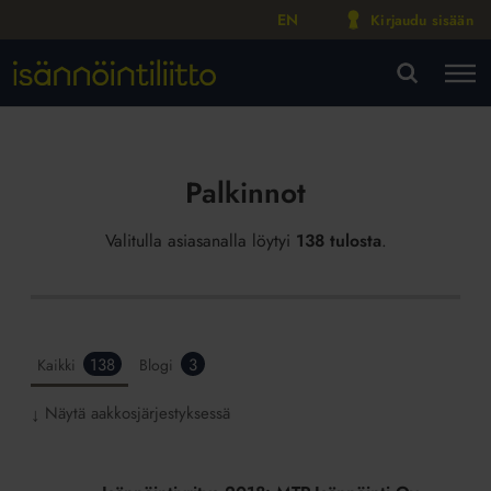
EN
Kirjaudu sisään
M
VA
Palkinnot
Valitulla asiasanalla löytyi
138 tulosta
.
138
3
Kaikki
Blogi
Näytä aakkosjärjestyksessä
↓
Isännöintiyritys
2018: