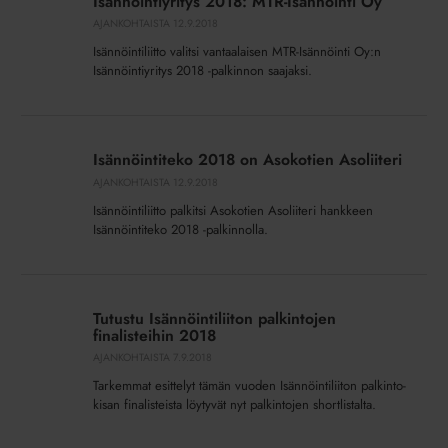
Isännöintiyritys 2018: MTR-Isännöinti Oy
MTR-
AJANKOHTAISTA
12.9.2018
Isännöinti
Isännöintiliitto valitsi vantaalaisen MTR-Isännöinti Oy:n
Oy
Isännöintiyritys 2018 -palkinnon saajaksi.
Isännöintiteko
2018
Isännöintiteko 2018 on Asokotien Asoliiteri
on
AJANKOHTAISTA
12.9.2018
Asokotien
Isännöintiliitto palkitsi Asokotien Asoliiteri hankkeen
Asoliiteri
Isännöintiteko 2018 -palkinnolla.
Tutustu
Isännöintiliiton
Tutustu Isännöintiliiton palkintojen
palkintojen
finalisteihin 2018
finalisteihin
AJANKOHTAISTA
7.9.2018
2018
Tarkemmat esittelyt tämän vuoden Isännöintiliiton palkinto-
kisan finalisteista löytyvät nyt palkintojen shortlistalta.