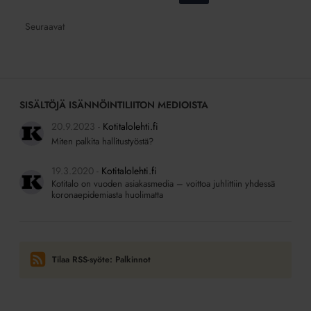
sivulle:
sivulle:
sivulle:
sivulle:
sivulle:
Seuraavat
SISÄLTÖJÄ ISÄNNÖINTILIITON MEDIOISTA
20.9.2023
Kotitalolehti.fi
Miten palkita hallitustyöstä?
19.3.2020
Kotitalolehti.fi
Kotitalo on vuoden asiakasmedia – voittoa juhlittiin yhdessä
koronaepidemiasta huolimatta
Tilaa RSS-syöte: Palkinnot