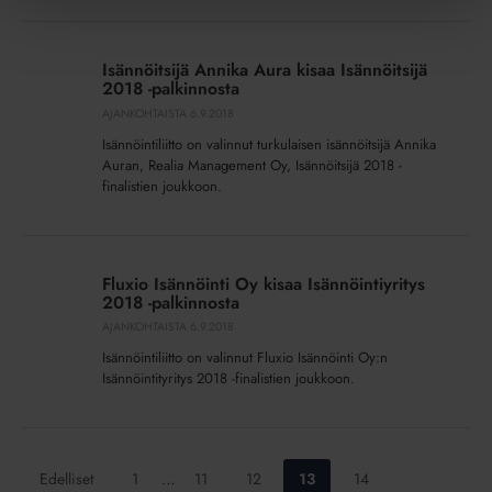
Isännöitsijä
Annika
Isännöitsijä Annika Aura kisaa Isännöitsijä
Aura
2018 -palkinnosta
kisaa
AJANKOHTAISTA
6.9.2018
Isännöitsijä
Isännöintiliitto on valinnut turkulaisen isännöitsijä Annika
2018
Auran, Realia Management Oy, Isännöitsijä 2018 -
-
finalistien joukkoon.
palkinnosta
Fluxio
Isännöinti
Fluxio Isännöinti Oy kisaa Isännöintiyritys
Oy
2018 -palkinnosta
kisaa
AJANKOHTAISTA
6.9.2018
Isännöintiyritys
Isännöintiliitto on valinnut Fluxio Isännöinti Oy:n
2018
Isännöintityritys 2018 -finalistien joukkoon.
-
palkinnosta
Siirry
Siirry
Siirry
Siirry
Siirry
Edelliset
1
…
11
12
13
14