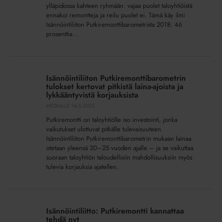
tappar
ylläpidossa kahteen ryhmään: vajaa puolet taloyhtiöistä
befolkning
ennakoi remontteja ja reilu puolet ei. Tämä käy ilmi
Isännöintiliiton Putkiremonttibarometrista 2018. 46
prosenttia...
Isännöintiliiton
Putkiremonttibarometrin
Isännöintiliiton Putkiremonttibarometrin
tulokset
tulokset kertovat pitkistä laina-ajoista ja
kertovat
lykkääntyvistä korjauksista
pitkistä
MEDIALLE
14.5.2025
laina-
Putkiremontti on taloyhtiölle iso investointi, jonka
ajoista
vaikutukset ulottuvat pitkälle tulevaisuuteen.
ja
Isännöintiliiton Putkiremonttibarometrin mukaan lainaa
otetaan yleensä 20–25 vuoden ajalle – ja se vaikuttaa
lykkääntyvistä
suoraan taloyhtiön taloudellisiin mahdollisuuksiin myös
korjauksista
tulevia korjauksia ajatellen.
Isännöintiliitto:
Putkiremontti
Isännöintiliitto: Putkiremontti kannattaa
kannattaa
tehdä nyt