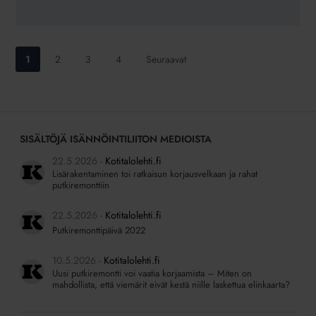
Siirry
Siirry
Siirry
Siirry
1
2
3
4
Seuraavat
sivulle:
sivulle:
sivulle:
sivulle:
SISÄLTÖJÄ ISÄNNÖINTILIITON MEDIOISTA
22.5.2026
Kotitalolehti.fi
Lisärakentaminen toi ratkaisun korjausvelkaan ja rahat
putkiremonttiin
22.5.2026
Kotitalolehti.fi
Putkiremonttipäivä 2022
10.5.2026
Kotitalolehti.fi
Uusi putkiremontti voi vaatia korjaamista – Miten on
mahdollista, että viemärit eivät kestä niille laskettua elinkaarta?