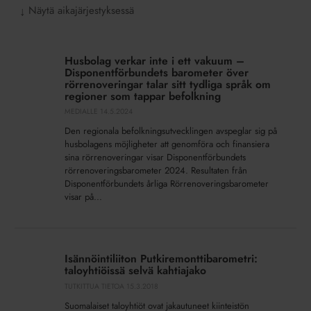
Näytä aikajärjestyksessä
↓
Husbolag
verkar
Husbolag verkar inte i ett vakuum –
inte
Disponentförbundets barometer över
i
rörrenoveringar talar sitt tydliga språk om
regioner som tappar befolkning
ett
MEDIALLE
14.5.2024
vakuum
–
Den regionala befolkningsutvecklingen avspeglar sig på
Disponentförbundets
husbolagens möjligheter att genomföra och finansiera
sina rörrenoveringar visar Disponentförbundets
barometer
rörrenoveringsbarometer 2024. Resultaten från
över
Disponentförbundets årliga Rörrenoveringsbarometer
rörrenoveringar
visar på...
talar
sitt
Isännöintiliiton
tydliga
Putkiremonttibarometri:
språk
Isännöintiliiton Putkiremonttibarometri:
taloyhtiöissä
om
taloyhtiöissä selvä kahtiajako
selvä
regioner
TUTKITTUA TIETOA
15.3.2018
kahtiajako
som
Suomalaiset taloyhtiöt ovat jakautuneet kiinteistön