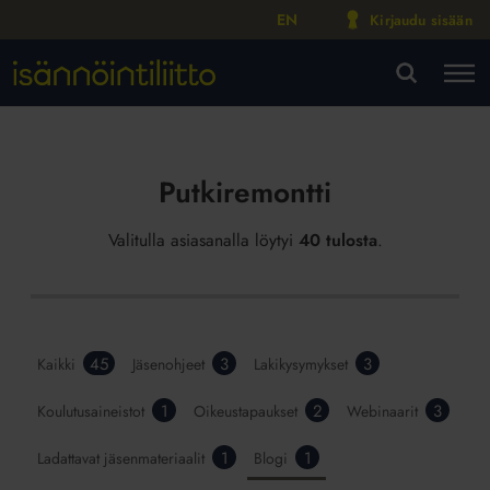
EN
Kirjaudu sisään
M
VA
Putkiremontti
Valitulla asiasanalla löytyi
40 tulosta
.
45
3
3
Kaikki
Jäsenohjeet
Lakikysymykset
1
2
3
Koulutusaineistot
Oikeustapaukset
Webinaarit
1
1
Ladattavat jäsenmateriaalit
Blogi