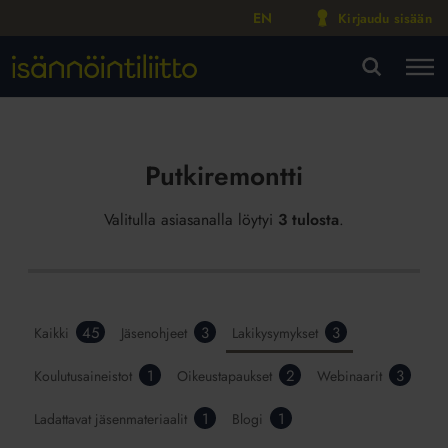
EN
Kirjaudu sisään
M
VA
Putkiremontti
Valitulla asiasanalla löytyi
3 tulosta
.
45
3
3
Kaikki
Jäsenohjeet
Lakikysymykset
1
2
3
Koulutusaineistot
Oikeustapaukset
Webinaarit
1
1
Ladattavat jäsenmateriaalit
Blogi