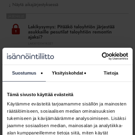
Näytä aikajärjestyksessä
↓
Lakikysymys:
Pitääkö
Lakikysymys: Pitääkö taloyhtiön järjestää
taloyhtiön
asukkaille pesutilat taloyhtiön remontin
järjestää
ajaksi?
asukkaille
LAKIKYSYMYKSET
pesutilat
Lakiasiantuntija vastaa
taloyhtiön
remontin
Lakikysymys:
ajaksi?
Suostumus
Yksityiskohdat
Tietoja
Voidaanko
Lakikysymys: Voidaanko putkiremontista
putkiremontista
äänestää uudelleen, jos osakkaat ovat
äänestää
muuttaneet mieltään?
Tämä sivusto käyttää evästeitä
uudelleen,
LAKIKYSYMYKSET
jos
Käytämme evästeitä tarjoamamme sisällön ja mainosten
Lakiasiantuntija vastaa
osakkaat
räätälöimiseen, sosiaalisen median ominaisuuksien
ovat
tukemiseen ja kävijämäärämme analysoimiseen. Lisäksi
Lakikysymys:
muuttaneet
jaamme sosiaalisen median, mainosalan ja analytiikka-
Voiko
mieltään?
Lakikysymys: Voiko putkiremontin
alan kumppaneillemme tietoja siitä, miten käytät
putkiremontin