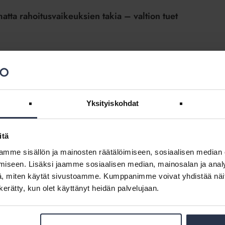
tta rahoitusvaikeuksien takia – valtion tuet
seen hetkeen tai putkivuotoihin asti. Taustalla vaikuttaa taloyhtiöiden
loustilanne ja lisääntynyt korjausvelka. Taloyhtiöiden
Yksityiskohdat
palvelu)
itä
mme sisällön ja mainosten räätälöimiseen, sosiaalisen median
e- ja pihapuutarhurille, lomailijan muistilista sekä ohje remontoijan
iseen. Lisäksi jaamme sosiaalisen median, mainosalan ja analy
, miten käytät sivustoamme. Kumppanimme voivat yhdistää näitä t
n kerätty, kun olet käyttänyt heidän palvelujaan.