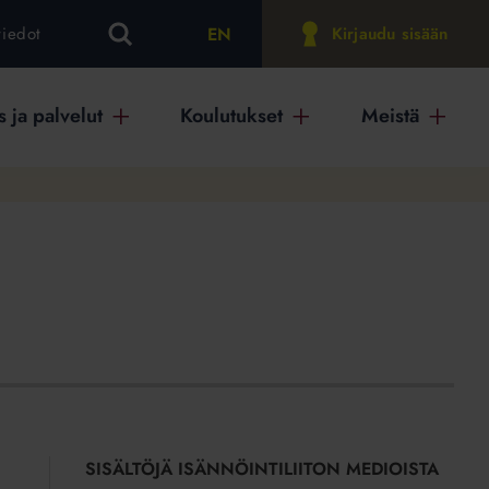
EN
tiedot
Kirjaudu sisään
 ja palvelut
Koulutukset
Meistä
SISÄLTÖJÄ ISÄNNÖINTILIITON MEDIOISTA