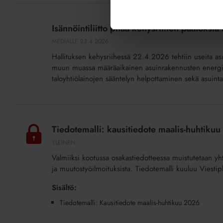
Isännöintiliitto
pitää
Isännöintiliitto pitää kehysriihen päätöksiä 
kehysriihen
MEDIALLE
23.4.2026
päätöksiä
Hallituksen kehysriihessä 22.4.2026 tehtiin useita as
tervetulleina
muun muassa määräaikainen asuinrakennusten energia-a
taloyhtiöille
taloyhtiölainojen sääntelyn helpottaminen sekä asuint
Tiedotemalli:
kausitiedote
Tiedotemalli: kausitiedote maalis-huhtikuu
maalis-
YLEINEN
huhtikuu
Valmiiksi kootussa osakastiedotteessa muistutetaan yht
2026
ja muutostyöilmoituksista. Tiedotemalli kuuluu Viestip
(lisäpalvelu)
Sisältö:
Tiedotemalli: Kausitiedote maalis-huhtikuu 2026