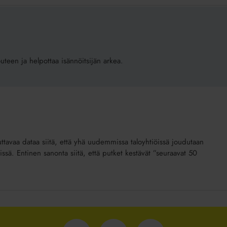
outeen ja helpottaa isännöitsijän arkea.
uttavaa dataa siitä, että yhä uudemmissa taloyhtiöissä joudutaan
ä. Entinen sanonta siitä, että putket kestävät ”seuraavat 50