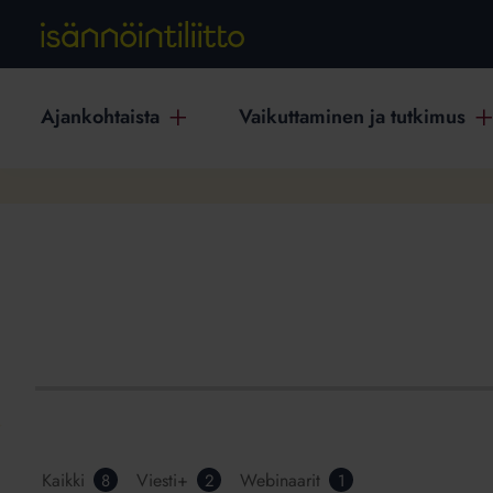
Ajankohtaista
Vaikuttaminen ja tutkimus
Kaikki
Viesti+
Webinaarit
8
2
1