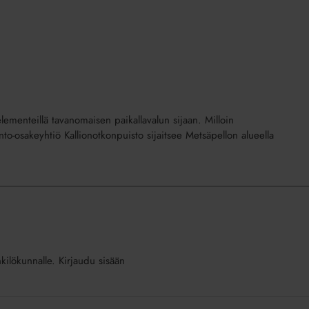
lementeillä tavanomaisen paikallavalun sijaan. Milloin
nto-osakeyhtiö Kallionotkonpuisto sijaitsee Metsäpellon alueella
nkilökunnalle. Kirjaudu sisään