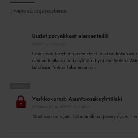
Näytä aakkosjärjestyksessä
↓
Uudet
parvekkeet
Uudet parvekkeet elementeillä
elementeillä
ARTIKKELIT
5.8.2026
Lahtelaisen taloyhtiön parvekkeet uusitaan kokonaan e
elementtiratkaisu on taloyhtiölle hyvä vaihtoehto? Asu
Lahdessa. Yhtiön kaksi taloa on...
Verkkokurssi:
Asunto-
Verkkokurssi: Asunto-osakeyhtiölaki
osakeyhtiölaki
WEBINAARIT JA VIDEOT
11.6.2026
Tämä osio on rajattu Isännöintiliiton jäsenyritysten he
Putkiremontteja