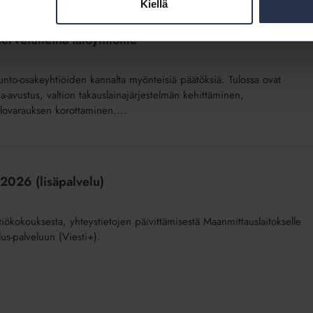
Kiellä
tervetulleina taloyhtiöille
unto-osakeyhtiöiden kannalta myönteisiä päätöksiä. Tulossa ovat
vustus, valtion takauslainajärjestelmän kehittäminen,
alovarauksen korottaminen....
 2026 (lisäpalvelu)
iökokouksesta, yhteystietojen päivittämisestä Maanmittauslaitokselle
lus-palveluun (Viesti+).