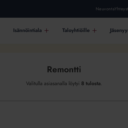
Neuvonta
Yhteys
Isännöintiala
Taloyhtiöille
Jäsenyys
Remontti
Valitulla asiasanalla löytyi
8 tulosta
.