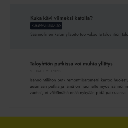
Kuka
kävi
Kuka kävi viimeksi katolla?
viimeksi
KUMPPANISISÄLTÖ
katolla?
Säännöllinen katon ylläpito tuo vakautta taloyhtiön tal
Taloyhtiön
putkissa
Taloyhtiön putkissa voi muhia yllätys
voi
MEDIALLE
21.1.2025
muhia
Isännöintiliiton putkiremonttibarometri kertoo huolest
yllätys
uusimaan putkia ja tämä on huomattu myös isännöinniss
vuotta”, ei välttämättä enää nykyään pidä paikkaansa.