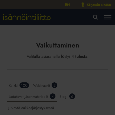
EN
Kirjaudu sisään
M
VA
Vaikuttaminen
Valitulla asiasanalla löytyi
4 tulosta
.
100
2
Kaikki
Webinaarit
4
6
Ladattavat jäsenmateriaalit
Blogi
Näytä aakkosjärjestyksessä
↓