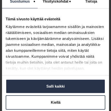
Suostumus
Yksityiskohdat
Tietoja
Sisältö:
vastuullisen-isannoinnin-tyokirja_final-20230308-
vbenjj.pptx
Tämä sivusto käyttää evästeitä
Käytämme evästeitä tarjoamamme sisällön ja mainosten
Vastuullisen
räätälöimiseen, sosiaalisen median ominaisuuksien
isännöinnin
tukemiseen ja kävijämäärämme analysoimiseen. Lisäksi
Vastuullisen isännöinnin kysymykset, excel
kysymykset,
(lisäpalvelu)
jaamme sosiaalisen median, mainosalan ja analytiikka-
excel
LADATTAVAT JÄSENMATERIAALIT
alan kumppaneillemme tietoja siitä, miten käytät
(lisäpalvelu)
Pohdi dokumentin avulla, miten varmistatte, että
sivustoamme. Kumppanimme voivat yhdistää näitä
noudatatte lainsäädäntöä ja isännöinnin eettisiä ohjeita.
tietoja muihin tietoihin, joita olet antanut heille tai joita on
kerätty, kun olet käyttänyt heidän palvelujaan.
Sisältö:
vastuullisen-isannoinnin-kysymykset-ten3a3.xlsx
Salli kaikki
Vastuullisuusraportoinnin
excel-
Vastuullisuusraportoinnin excel-pohja
pohja
(lisäpalvelu)
Kiellä
(lisäpalvelu)
LADATTAVAT JÄSENMATERIAALIT