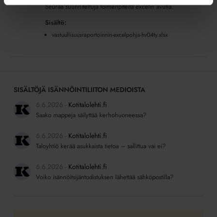
Seuraa suunniteltuja toimenpiteitä excelin avulla.
Sisältö:
vastuullisuusraportoinnin-excelpohja-hv04ty.xlsx
SISÄLTÖJÄ ISÄNNÖINTILIITON MEDIOISTA
6.6.2026
Kotitalolehti.fi
Saako mappeja säilyttää kerhohuoneessa?
6.6.2026
Kotitalolehti.fi
Taloyhtiö kerää asukkaista tietoa – sallittua vai ei?
6.6.2026
Kotitalolehti.fi
Voiko isännöitsijäntodistuksen lähettää sähköpostilla?