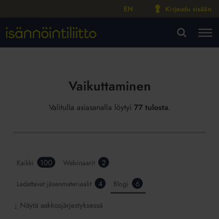
EN
Kirjaudu sisään
M
VA
Vaikuttaminen
Valitulla asiasanalla löytyi
77 tulosta
.
100
2
Kaikki
Webinaarit
4
6
Ladattavat jäsenmateriaalit
Blogi
Näytä aakkosjärjestyksessä
↓