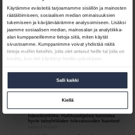
hallitusohjelmavaikuttaminen sekä
huoneistotietojärjestelmä. Vuoteen on mahtunut myös
Käytämme evästeitä tarjoamamme sisällön ja mainosten
kymmeniä tapaamisia poliitikkojen, virkamiesten ja
räätälöimiseen, sosiaalisen median ominaisuuksien
muiden sidosryhmien edustajien kanssa....
tukemiseen ja kävijämäärämme analysoimiseen. Lisäksi
jaamme sosiaalisen median, mainosalan ja analytiikka-
Webinaari:
alan kumppaneillemme tietoja siitä, miten käytät
Isännöintialan
sivustoamme. Kumppanimme voivat yhdistää näitä
Webinaari: Isännöintialan
valvontajärjestelmä
valvontajärjestelmä uudistuu
tietoja muihin tietoihin, joita olet antanut heille tai joita on
uudistuu
WEBINAARIT JA VIDEOT
7.12.2023
kerätty, kun olet käyttänyt heidän palvelujaan.
Keskuskauppakamarin alaisuuteen perustetaan vuoden
2024 alussa riippumaton toimielin, Isännöinnin eettinen
neuvosto. Mitä uudistus tarkoittaa isännöintiyritysten ja
Salli kaikki
alan ammattilaisten kannalta? 30.11.2023 järjestetyssä
webinaarissa tästä kertoivat Isännöintiliiton...
Kiellä
Isännöintiliitto:
Hallitusohjelma
Isännöintiliitto: Hallitusohjelma tunnistaa
tunnistaa
hyvin taloyhtiöiden tulevaisuuden haasteet
hyvin
MEDIALLE
19.6.2023
taloyhtiöiden