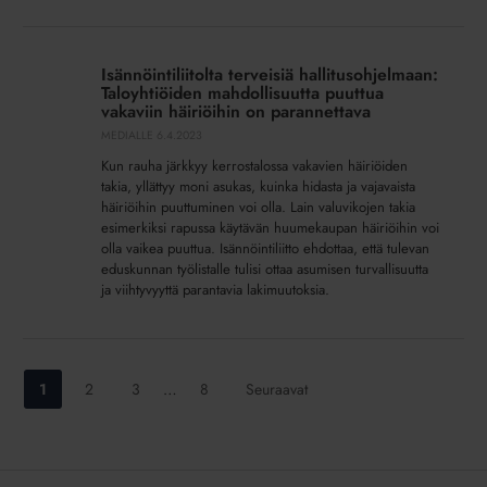
Isännöintiliitolta
terveisiä
Isännöintiliitolta terveisiä hallitusohjelmaan:
hallitusohjelmaan:
Taloyhtiöiden mahdollisuutta puuttua
Taloyhtiöiden
vakaviin häiriöihin on parannettava
mahdollisuutta
MEDIALLE
6.4.2023
puuttua
Kun rauha järkkyy kerrostalossa vakavien häiriöiden
vakaviin
takia, yllättyy moni asukas, kuinka hidasta ja vajavaista
häiriöihin
häiriöihin puuttuminen voi olla. Lain valuvikojen takia
esimerkiksi rapussa käytävän huumekaupan häiriöihin voi
on
olla vaikea puuttua. Isännöintiliitto ehdottaa, että tulevan
parannettava
eduskunnan työlistalle tulisi ottaa asumisen turvallisuutta
ja viihtyvyyttä parantavia lakimuutoksia.
Siirry
Siirry
Siirry
Siirry
1
2
3
…
8
Seuraavat
sivulle:
sivulle:
sivulle:
sivulle: