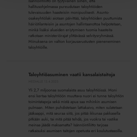
Isännöintiliitto on tyytyväinen siihen, että
tulevaisuuden
hallitusohjelmassa pureudutaan taloyhtiöiden
haasteet
tulevaisuuden haasteisiin monipuolisesti. Asunto-
osakeyhtiölaki aiotaan päivittää, taloyhtiöiden puuttumista
häiriötilanteisiin ja asuntojen hallintaanottoa helpotetaan,
minkä lisäksi alueiden eriytymisen tuomia haasteita
ratkotaan ministeriörajat ylittävässä selvitysryhmässä.
Miinuksena on valtion korjausavustusten pieneneminen
taloyhtiöille.
Taloyhtiöasuminen
vaatii
Taloyhtiöasuminen vaatii kansalaistaitoja
kansalaistaitoja
MEDIALLE
13.4.2023
Yli 2,7 miljoonaa suomalaista asuu taloyhtiöissä. Moni
ensi kertaa taloyhtiöön muuttava nuori ei tunne taloyhtiön
toimintatapoja sekä mistä apua saa mihinkin asumisen
pulmaan. Miten puhdistetaan lattiakaivo, miten sulatetaan
jääkaappi, mitä seuraa siitä, jos pitää ikkunaa pakkasella
pitkään auki, tai mitä pitää tehdä, jos vuokra tai vastike
meinaa jäädä maksamatta? Isännöintiliitto tarjoaa
ratkaisuksi asumisen taitojen opetusta eri koulutustasoilla.