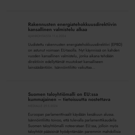
Rakennusten
energiatehokkuusdirektiivin
Rakennusten energiatehokkuusdirektiivin
kansallinen
kansallinen valmistelu alkaa
valmistelu
AJANKOHTAISTA
11.6.2024
alkaa
Uudistettu rakennusten energiatehokkuusdirektiivi (EPBD)
on astunut voimaan EU-tasolla. Nyt käynnissä on kahden
vuoden kansallinen valmistelu, jonka aikana tehdään
direktiivin edellyttämät muutokset kansalliseen
lainsäädäntöön. Isännöintiliitto vaikuttaa...
Suomen
taloyhtiömalli
Suomen taloyhtiömalli on EU:ssa
on
kummajainen – tietoisuutta nostettava
EU:ssa
MEDIALLE
29.5.2024
kummajainen
Euroopan parlamenttivaalit käydään kesäkuun alussa.
–
Isännöintiliitto toivoo, että tulevalla parlamenttikaudella
tietoisuutta
Suomen taloyhtiömalli noteerataan EU:ssa, jolloin myös
nostettava
taloyhtiöt pääsisivät hyödyntämään paremmin mahdollisia