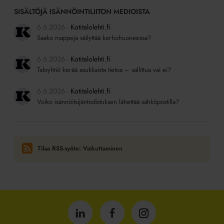
SISÄLTÖJÄ ISÄNNÖINTILIITON MEDIOISTA
6.6.2026
Kotitalolehti.fi
Saako mappeja säilyttää kerhohuoneessa?
6.6.2026
Kotitalolehti.fi
Taloyhtiö kerää asukkaista tietoa – sallittua vai ei?
6.6.2026
Kotitalolehti.fi
Voiko isännöitsijäntodistuksen lähettää sähköpostilla?
Tilaa RSS-syöte: Vaikuttaminen
Isännöintiliitto
Isännöintiliitto
Isännöintiliitto