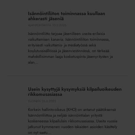
Isännöintiliiton
toiminnassa
Isännöintiliiton toiminnassa kuullaan
kuullaan
ahkerasti jäseniä
ahkerasti
AJANKOHTAISTA
10.6.2026
jäseniä
Isännöintiliitto tarjoaa jäsenilleen useita erilaisia
vaikuttamisen kanavia. Isännöintiliiton toiminnassa,
erityisesti vaikuttamis- ja mediatyössä sekä
koulutussisällöissä ja jäsenviestinnässä, on tärkeää
mahdollisimman laaja kosketuspinta jäsenyritysten ja
alan...
Usein
kysyttyjä
Usein kysyttyjä kysymyksiä kilpailuoikeuden
kysymyksiä
rikkomusasiassa
kilpailuoikeuden
YLEINEN
26.6.2025
rikkomusasiassa
Korkein hallinto-oikeus (KHO) on antanut päätöksensä
Isännöintiliittoa ja neljää isännöintialan yritystä
koskeneessa kilpailulain rikkomusasiassa. Useita vuosia
jatkunut kymmenen vuoden takaisten asioiden käsittely
on nyt saatu...