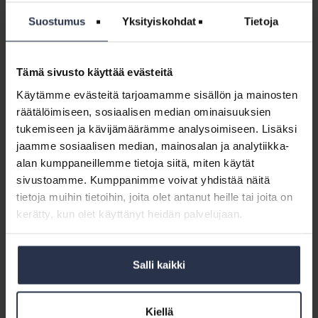
24.4.2026
WEBINAARIT JA VIDEOT
29.4.2026
Suostumus
Yksityiskohdat
Tietoja
Tämä osio on rajattu Isännöintiliiton jäsenyritysten
henkilökunnalle. Kirjaudu sisään
Tämä sivusto käyttää evästeitä
Webinaari:
Käytämme evästeitä tarjoamamme sisällön ja mainosten
Isännöintialan
Webinaari: Isännöintialan ajankohtaiset
räätälöimiseen, sosiaalisen median ominaisuuksien
ajankohtaiset
20.4.2026
20.4.2026
tukemiseen ja kävijämäärämme analysoimiseen. Lisäksi
WEBINAARIT JA VIDEOT
27.4.2026
jaamme sosiaalisen median, mainosalan ja analytiikka-
Tämä osio on rajattu Isännöintiliiton jäsenyritysten
alan kumppaneillemme tietoja siitä, miten käytät
henkilökunnalle. Kirjaudu sisään
sivustoamme. Kumppanimme voivat yhdistää näitä
tietoja muihin tietoihin, joita olet antanut heille tai joita on
Webinaari:
kerätty, kun olet käyttänyt heidän palvelujaan.
Taloyhtiön
Webinaari: Taloyhtiön sopimukset ja
sopimukset
sopimusten tekeminen
ja
WEBINAARIT JA VIDEOT
9.4.2026
Salli kaikki
sopimusten
Tämä osio on rajattu Isännöintiliiton jäsenyritysten
tekeminen
henkilökunnalle. Kirjaudu sisään
Kiellä