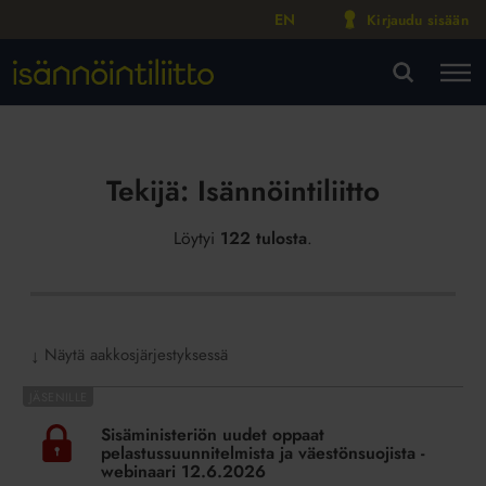
EN
Kirjaudu sisään
M
VA
Tekijä:
Isännöintiliitto
Löytyi
122 tulosta
.
Näytä aakkosjärjestyksessä
↓
Sisäministeriön
uudet
Sisäministeriön uudet oppaat
oppaat
pelastussuunnitelmista ja väestönsuojista -
pelastussuunnitelmista
webinaari 12.6.2026