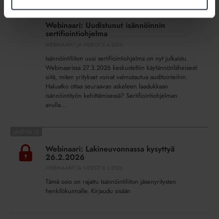
Webinaari:
Uudistunut
Webinaari: Uudistunut isännöinnin
isännöinnin
sertifiointiohjelma
sertifiointiohjelma
WEBINAARIT JA VIDEOT
2.4.2026
Isännöintiliiton uusi sertifiointiohjelma on nyt julkaistu.
Webinaarissa 27.3.2026 keskusteltiin käytännönläheisesti
siitä, miten yritykset voivat valmistautua auditointeihin.
Haluatko ottaa seuraavan askeleen laadukkaan
isännöintityön kehittämisessä? Sertifiointiohjelman
avulla...
Webinaari:
Lakineuvonnassa
Webinaari: Lakineuvonnassa kysyttyä
kysyttyä
26.2.2026
26.2.2026
WEBINAARIT JA VIDEOT
5.3.2026
Tämä osio on rajattu Isännöintiliiton jäsenyritysten
henkilökunnalle. Kirjaudu sisään