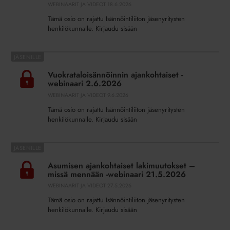
ja
WEBINAARIT JA VIDEOT
18.6.2026
väestönsuojista
Tämä osio on rajattu Isännöintiliiton jäsenyritysten
-
henkilökunnalle. Kirjaudu sisään
webinaari
12.6.2026
Vuokrataloisännöinnin
ajankohtaiset
Vuokrataloisännöinnin ajankohtaiset -
-
webinaari 2.6.2026
webinaari
WEBINAARIT JA VIDEOT
9.6.2026
2.6.2026
Tämä osio on rajattu Isännöintiliiton jäsenyritysten
henkilökunnalle. Kirjaudu sisään
Asumisen
ajankohtaiset
Asumisen ajankohtaiset lakimuutokset –
lakimuutokset
missä mennään -webinaari 21.5.2026
–
WEBINAARIT JA VIDEOT
27.5.2026
missä
Tämä osio on rajattu Isännöintiliiton jäsenyritysten
mennään
henkilökunnalle. Kirjaudu sisään
-
webinaari