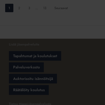
Siirry
Siirry
Siirry
Siirry
1
2
3
…
13
Seuraavat
sivulle:
sivulle:
sivulle:
sivulle:
Lisää jäsenpalveluita
Tapahtumat ja koulutukset
Palveluverkosto
Auktorisoitu isännöitsijä
Räätälöity koulutus
Tietoa Mappi-jäsenpalvelusta