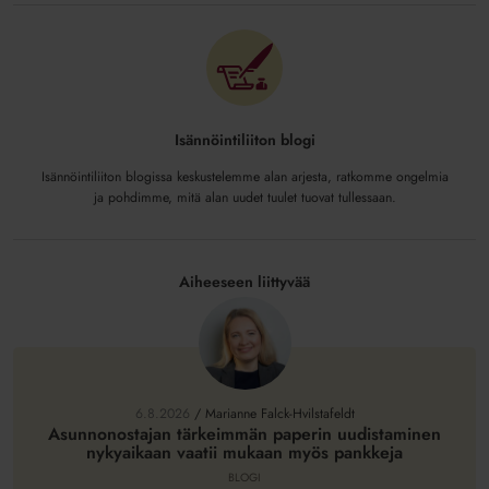
Isännöintiliiton blogi
Isännöintiliiton blogissa keskustelemme alan arjesta, ratkomme ongelmia
ja pohdimme, mitä alan uudet tuulet tuovat tullessaan.
Aiheeseen liittyvää
Asunnonostajan
tärkeimmän
paperin
6.8.2026
/
Marianne Falck-Hvilstafeldt
uudistaminen
Asunnonostajan tärkeimmän paperin uudistaminen
nykyaikaan vaatii mukaan myös pankkeja
nykyaikaan
vaatii
BLOGI