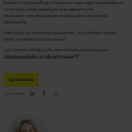
Erilaiset toimintamallit ja yrityksen eri osien organisaatiokulttuurit
voivat myös luoda epäselvyyksiä ja epävarmuutta
tekemiseen sekä epäoikeudenmukaisuuden kokemuksia
henkilöstölle.
Mitä hyötyä on isoimmista muskeleista, jos nostellaan samaan
tahtiin entisestään tuttuja painoja?
Lue Isännöinti-lehden juttu isännöintialan yrityskaupoista:
Omistajanvaihdos voi olla kehitysaskel
Ajankohtaista
Jaa somessa