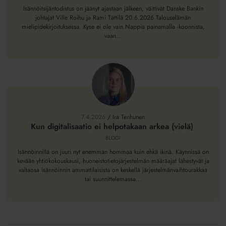
mukaan
Isännöitsijäntodistus on jäänyt ajastaan jälkeen, väittivät Danske Bankin
myös
johtajat Ville Roihu ja Rami Tättilä 20.6.2026 Talouselämän
mielipidekirjoituksessa. Kyse ei ole vain Nappia painamalla -koonnista,
pankkeja
vaan...
Kun
digitalisaatio
ei
7.4.2026
/
Ira Tenhunen
helpotakaan
Kun digitalisaatio ei helpotakaan arkea (vielä)
arkea
BLOGI
(vielä)
Isännöinnillä on juuri nyt enemmän hommaa kuin ehkä ikinä. Käynnissä on
kevään yhtiökokouskausi, huoneistotietojärjestelmän määräajat lähestyvät ja
valtaosa isännöinnin ammattilaisista on keskellä järjestelmänvaihtourakkaa
tai suunnittelemassa...