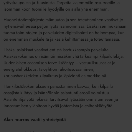
yrityskaupoista ja -fuusioista. Tarpeita laajemmille resursseille ja
isomman koon tuomille hyödyille on alalla yhä enemmän.
Huoneistotietojärjestelmämuutos ja sen toteuttaminen vaativat jo
nyt ensivaiheessa paljon työtä isännöinnissä. Lisäksi sen mukanaan
tuoma toimintojen ja palveluiden digitalisointi on helpompaa, kun
on enemmän muskeleita ja käsiä kehittämässä ja toteuttamassa.
Lisäksi asiakkaat vaativat entistä laadukkaampia palveluita.
Asiakaskokemus on isännöinnissäkin yhä tärkeämpi kilpailutekijä.
Uudenlaisen osaamisen tarve lisääntyy – vastuullisuusasiat ja
energia­tehokkuus, taloyhtiön rahoitusosaaminen,
korjaushankkeiden kilpailutus ja läpivienti esimerkkeinä.
Henkilöstökokemukseen panostaminen kasvaa, kun kilpailu
osaajista kiihtyy ja isännöinnin asiantuntijarooli voimistuu.
Asiantuntijatyötä tekevät tarvitsevat työssään onnistumiseen ja
innostumisen ylläpitoon hyvää johtamista ja esihenkilötyötä.
Alan murros vaatii yhteistyötä