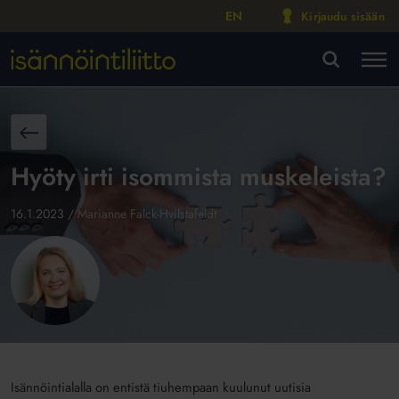
EN
Kirjaudu sisään
M
VA
aisin
Hyöty irti isommista muskeleista?
16.1.2023
/
Marianne Falck-Hvilstafeldt
Isännöintialalla on entistä tiuhempaan kuulunut uutisia