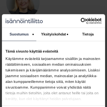
Kirjoittaja: Marianne Falck-Hvilstafeldt
Isännöinnin merkitys vahvistuu entisestään ja asiakkaiden toiveet kasvavat.
Suostumus
Yksityiskohdat
Tietoja
Digitalisaatio ja palvelukehittäminen mahdollistavat isännöinnissä
liiketoiminnan kehittämisen kohti parempia asumisen palveluita ja loistavia
asiakaskokemuksia. Työskentelen hyvän isännöinnin asialla Isännöintiliitossa
johtajana. Tekemistä riittää ja mahdollisuuksia on monia! Twitterissä
Tämä sivusto käyttää evästeitä
@mariannefalck
Katso kaikki artikkelit kirjoittajalta Marianne Falck-Hvilstafeldt
Käytämme evästeitä tarjoamamme sisällön ja mainosten
räätälöimiseen, sosiaalisen median ominaisuuksien
tukemiseen ja kävijämäärämme analysoimiseen. Lisäksi
jaamme sosiaalisen median, mainosalan ja analytiikka-
alan kumppaneillemme tietoja siitä, miten käytät
Kirjoita kommentti
sivustoamme. Kumppanimme voivat yhdistää näitä
Hienoa, että haluat jakaa omia kokemuksiasi! Pysy kuitenkin asiassa ja huomioi,
tietoja muihin tietoihin, joita olet antanut heille tai joita on
että kommenttien tulee liittyä blogikirjoituksen aihepiiriin. Karsimme etukäteen
kerätty, kun olet käyttänyt heidän palvelujaan.
mm. kaikki alatyyliset kommentit, mainokset sekä tietenkin laittomat sisällöt.