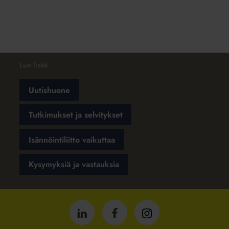
Lue lisää
Uutishuone
Tutkimukset ja selvitykset
Isännöintiliitto vaikuttaa
Kysymyksiä ja vastauksia
Isännöintiliitto
Isännöintiliitto
Isännöintiliitto
LinkedInissä
Facebookissa
Instagrammissa