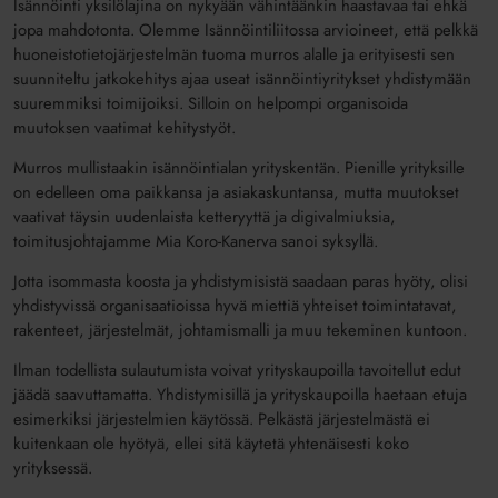
Isännöinti yksilölajina on nykyään vähintäänkin haastavaa tai ehkä
jopa mahdotonta. Olemme Isännöintiliitossa arvioineet, että pelkkä
huoneistotieto­järjestelmän tuoma murros alalle ja erityisesti sen
suunniteltu jatkokehitys ajaa useat isännöintiyritykset yhdistymään
suuremmiksi toimijoiksi. Silloin on helpompi organisoida
muutoksen vaatimat kehitystyöt.
Murros mullistaakin isännöintialan yrityskentän. Pienille yrityksille
on edelleen oma paikkansa ja asiakaskuntansa, mutta muutokset
vaativat täysin uudenlaista ketteryyttä ja digivalmiuksia,
toimitusjohtajamme Mia Koro-Kanerva sanoi syksyllä.
Jotta isommasta koosta ja yhdistymisistä saadaan paras hyöty, olisi
yhdistyvissä organisaatioissa hyvä miettiä yhteiset toimintatavat,
rakenteet, järjestelmät, johtamismalli ja muu tekeminen kuntoon.
Ilman todellista sulautumista voivat yrityskaupoilla tavoitellut edut
jäädä saavuttamatta. Yhdistymisillä ja yrityskaupoilla haetaan etuja
esimerkiksi järjestelmien käytössä. Pelkästä järjestelmästä ei
kuitenkaan ole hyötyä, ellei sitä käytetä yhtenäisesti koko
yrityksessä.