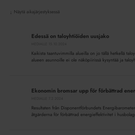
Näytä aikajärjestyksessä
↓
Edessä
on
Edessä on taloyhtiöiden uusjako
taloyhtiöiden
MEDIALLE
15.10.2024
uusjako
Kaikista taantuvimmilla alueilla on jo tällä hetkellä taloyh
alueen asunnoille ei ole näköpiirissä kysyntää ja taloyh
Ekonomin
bromsar
Ekonomin bromsar upp för förbättrad energ
upp
MEDIALLE
7.2.2024
för
Resultaten från Disponentförbundets Energibarometer
förbättrad
åtgärderna för förbättrad energieffektivitet i husbola
energieffektivitet
i
husbolagen
Elektroninen