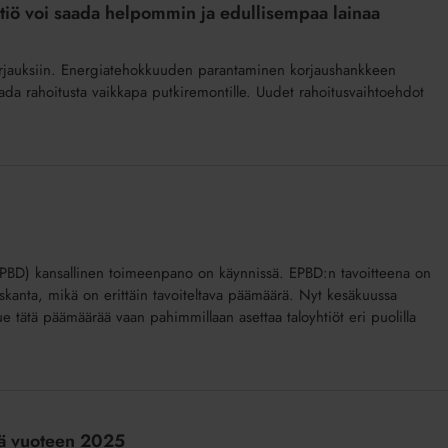
tiö voi saada helpommin ja edullisempaa lainaa
n korjauksiin. Energiatehokkuuden parantaminen korjaushankkeen
ada rahoitusta vaikkapa putkiremontille. Uudet rahoitusvaihtoehdot
(EPBD) kansallinen toimeenpano on käynnissä. EPBD:n tavoitteena on
kanta, mikä on erittäin tavoiteltava päämäärä. Nyt kesäkuussa
tue tätä päämäärää vaan pahimmillaan asettaa taloyhtiöt eri puolilla
vä vuoteen 2025