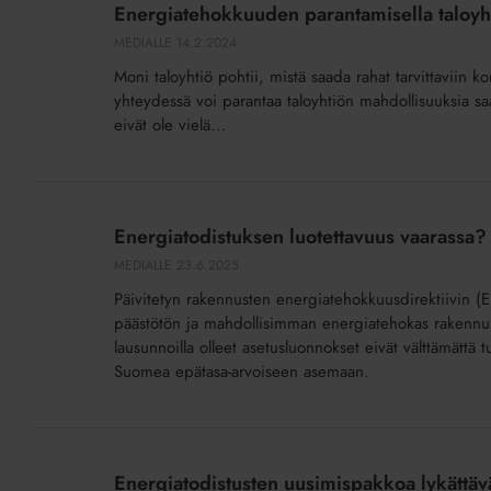
Energiatehokkuuden parantamisella taloyh
taloyhtiö
MEDIALLE
14.2.2024
voi
Moni taloyhtiö pohtii, mistä saada rahat tarvittavii
saada
yhteydessä voi parantaa taloyhtiön mahdollisuuksia sa
helpommin
eivät ole vielä...
ja
edullisempaa
lainaa
Energiatodistuksen
luotettavuus
Energiatodistuksen luotettavuus vaarassa?
vaarassa?
MEDIALLE
23.6.2025
Päivitetyn rakennusten energiatehokkuusdirektiivin 
päästötön ja mahdollisimman energiatehokas rakennus
lausunnoilla olleet asetusluonnokset eivät välttämättä 
Suomea epätasa-arvoiseen asemaan.
Energiatodistusten
uusimispakkoa
Energiatodistusten uusimispakkoa lykättä