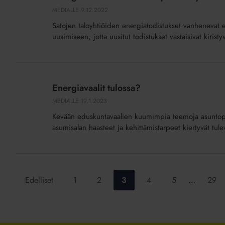
lykättävä
MEDIALLE
9.12.2022
vuoteen
Satojen taloyhtiöiden energiatodistukset vanhenevat en
2025
uusimiseen, jotta uusitut todistukset vastaisivat kiristy
Energiavaalit
tulossa?
Energiavaalit tulossa?
MEDIALLE
19.1.2023
Kevään eduskuntavaalien kuumimpia teemoja asuntopol
asumisalan haasteet ja kehittämistarpeet kiertyvät tul
Siirry
Siirry
Siirry
Siirry
Siirry
Siirry
Edelliset
1
2
3
4
5
…
29
sivulle:
sivulle:
sivulle:
sivulle:
sivulle:
sivull