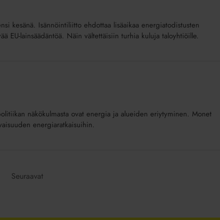
si kesänä. Isännöintiliitto ehdottaa lisäaikaa energiatodistusten
vää EU-lainsäädäntöä. Näin vältettäisiin turhia kuluja taloyhtiöille.
itiikan näkökulmasta ovat energia ja alueiden eriytyminen. Monet
evaisuuden energiaratkaisuihin.
Seuraavat
e: