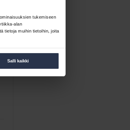
 ominaisuuksien tukemiseen
tiikka-alan
ietoja muihin tietoihin, joita
Salli kaikki