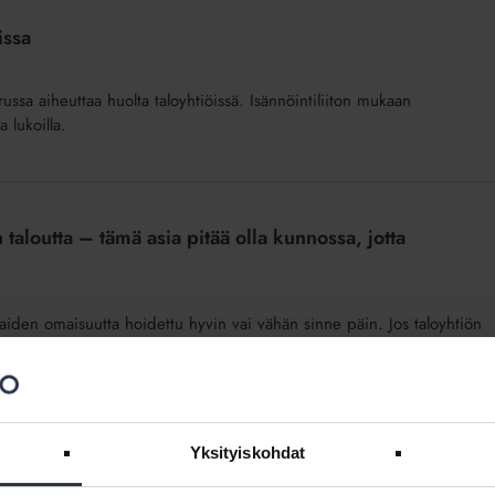
issa
russa aiheuttaa huolta taloyhtiöissä. Isännöintiliiton mukaan
a lukoilla.
taloutta – tämä asia pitää olla kunnossa, jotta
aiden omaisuutta hoidettu hyvin vai vähän sinne päin. Jos taloyhtiön
nen nousu pakottaa monet taloyhtiöt perimään ylimääräistä
ikuttamisjohtaja Tuomas Viljamaa.
Yksityiskohdat
mmän – Talouskurimuksessa ne eivät toteutuisi ilman