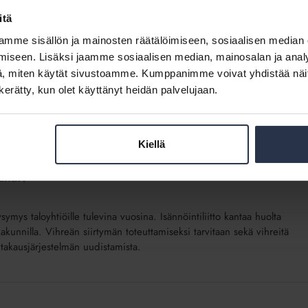
itä
mme sisällön ja mainosten räätälöimiseen, sosiaalisen median
kkuuden parantamista lähivuosina, selviää Isännöintiliiton
iseen. Lisäksi jaamme sosiaalisen median, mainosalan ja analy
uassa maalämpöhankkeita, aurinkoenergian hyödyntämistä sekä
, miten käytät sivustoamme. Kumppanimme voivat yhdistää näitä t
ikaan tulokset kuitenkin osoittavat, että kiinnostuksesta huolimatta
n kerätty, kun olet käyttänyt heidän palvelujaan.
 syistä toteutumatta. ARA:n energia-avustusten kannustava vaikutus
Kiellä
rahat?
mys taloyhtiöille tulevina vuosina. Isännöintiliitto kantaa huolta
akunnilla. Vihreän siirtymän toteuttamiseksi tarvitaan sekä vihreitä
n takausjärjestelmän uudistamista.