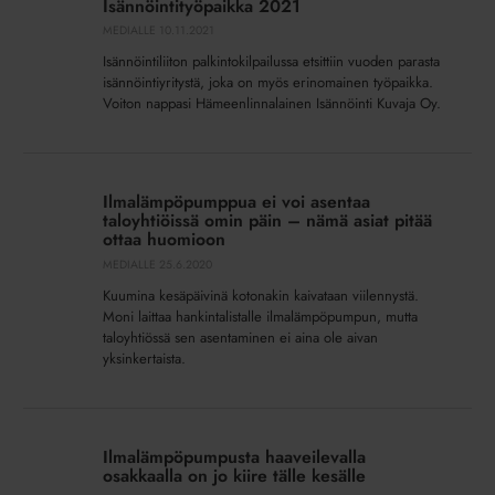
Isännöintityöpaikka 2021
on
MEDIALLE
10.11.2021
Isännöintityöpaikka
Isännöintiliiton palkintokilpailussa etsittiin vuoden parasta
2021
isännöintiyritystä, joka on myös erinomainen työpaikka.
Voiton nappasi Hämeenlinnalainen Isännöinti Kuvaja Oy.
Ilmalämpöpumppua
ei
Ilmalämpöpumppua ei voi asentaa
voi
taloyhtiöissä omin päin – nämä asiat pitää
asentaa
ottaa huomioon
taloyhtiöissä
MEDIALLE
25.6.2020
omin
Kuumina kesäpäivinä kotonakin kaivataan viilennystä.
päin
Moni laittaa hankintalistalle ilmalämpöpumpun, mutta
–
taloyhtiössä sen asentaminen ei aina ole aivan
yksinkertaista.
nämä
asiat
pitää
Ilmalämpöpumpusta
ottaa
haaveilevalla
Ilmalämpöpumpusta haaveilevalla
huomioon
osakkaalla
osakkaalla on jo kiire tälle kesälle
on