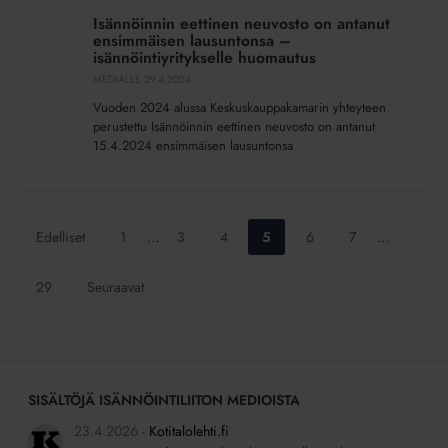
eettinen
Isännöinnin eettinen neuvosto on antanut
neuvosto
ensimmäisen lausuntonsa –
on
isännöintiyritykselle huomautus
antanut
MEDIALLE
29.4.2024
ensimmäisen
Vuoden 2024 alussa Keskuskauppakamarin yhteyteen
lausuntonsa
perustettu Isännöinnin eettinen neuvosto on antanut
–
15.4.2024 ensimmäisen lausuntonsa
isännöintiyritykselle
huomautus
Siirry
Siirry
Siirry
Siirry
Siirry
Siirry
Edelliset
1
…
3
4
5
6
7
…
sivulle:
sivulle:
sivulle:
sivulle:
sivulle:
sivulle:
Siirry
29
Seuraavat
sivulle:
SISÄLTÖJÄ ISÄNNÖINTILIITON MEDIOISTA
23.4.2026
Kotitalolehti.fi