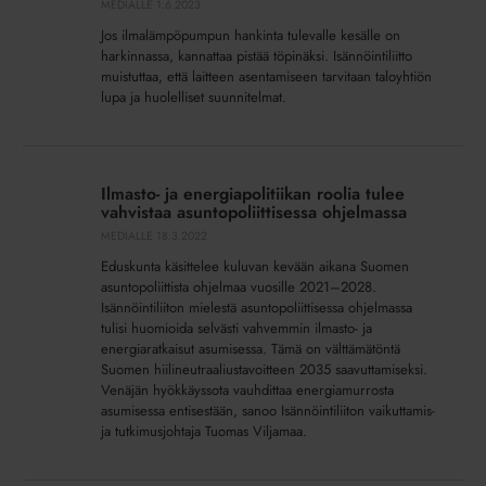
MEDIALLE
1.6.2023
jo
Jos ilmalämpöpumpun hankinta tulevalle kesälle on
kiire
harkinnassa, kannattaa pistää töpinäksi. Isännöintiliitto
tälle
muistuttaa, että laitteen asentamiseen tarvitaan taloyhtiön
kesälle
lupa ja huolelliset suunnitelmat.
Ilmasto-
ja
Ilmasto- ja energiapolitiikan roolia tulee
energiapolitiikan
vahvistaa asuntopoliittisessa ohjelmassa
roolia
MEDIALLE
18.3.2022
tulee
Eduskunta käsittelee kuluvan kevään aikana Suomen
vahvistaa
asuntopoliittista ohjelmaa vuosille 2021–2028.
asuntopoliittisessa
Isännöintiliiton mielestä asuntopoliittisessa ohjelmassa
ohjelmassa
tulisi huomioida selvästi vahvemmin ilmasto- ja
energiaratkaisut asumisessa. Tämä on välttämätöntä
Suomen hiilineutraaliustavoitteen 2035 saavuttamiseksi.
Venäjän hyökkäyssota vauhdittaa energiamurrosta
asumisessa entisestään, sanoo Isännöintiliiton vaikuttamis-
ja tutkimusjohtaja Tuomas Viljamaa.