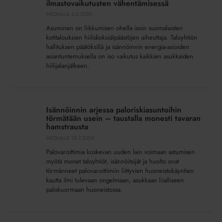
rooli
ilmastovaikutusten vähentämisessä
asumisen
MEDIALLE
6.2.2020
ilmastovaikutusten
Asuminen on liikkumisen ohella isoin suomalaisten
vähentämisessä
kotitalouksien hiilidioksidipäästöjen aiheuttaja. Taloyhtiön
hallituksen päätöksillä ja isännöinnin energia-asioiden
asiantuntemuksella on iso vaikutus kaikkien asukkaiden
hiilijalanjälkeen.
Isännöinnin
arjessa
Isännöinnin arjessa paloriskiasuntoihin
paloriskiasuntoihin
törmätään usein – taustalla monesti tavaran
törmätään
hamstrausta
usein
MEDIALLE
15.7.2024
–
Palovaroittimia koskevan uuden lain voimaan astumisen
taustalla
myötä monet taloyhtiöt, isännöitsijät ja huolto ovat
monesti
törmänneet palovaroittimiin liittyvien huoneistokäyntien
kautta ilmi tulevaan ongelmaan, asukkaan liialliseen
tavaran
palokuormaan huoneistossa.
hamstrausta
Isännöinnin