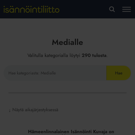
M
VA
Medialle
Valitulla kategorialla löytyi
290 tulosta
.
Hae
sivustolta
Näytä aikajärjestyksessä
↓
Hämeenlinnalainen
Isännöinti
Hämeenlinnalainen Isännöinti Kuvaja on
Kuvaja