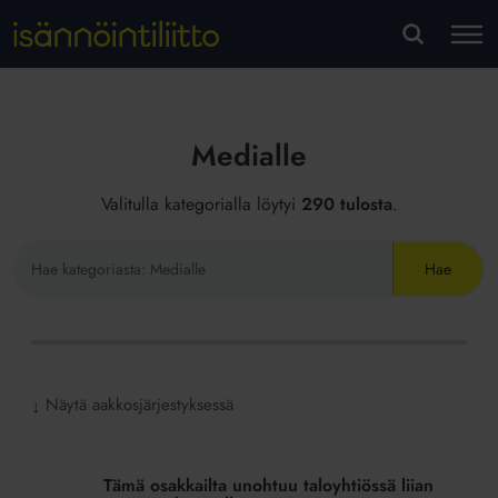
M
VA
Medialle
Valitulla kategorialla löytyi
290 tulosta
.
Hae
sivustolta
Näytä aakkosjärjestyksessä
↓
Tämä
osakkailta
Tämä osakkailta unohtuu taloyhtiössä liian
unohtuu