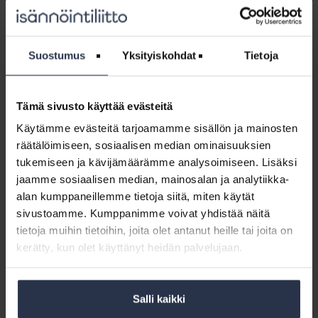
tämä kuitenkin tarkoittaa sitä, että Kemissä ja Vihdissä
kaukolämpö on kallistunut 20 prosentilla, mutta samaan
aikaan Helsingissä sen kustannus on tippunut 6
prosenttia,” toteaa Isännöintiliiton tutkimuspäällikkö Olli
Suostumus
Yksityiskohdat
Tietoja
Rekonen.
Selvityksen eri kustannuslajeista ainoa, jonka kustannus
on laskenut viime vuodesta, on kiinteistösähkö. Tämä
Tämä sivusto käyttää evästeitä
johtuu sähköenergian halpenemisesta. Samaan aikaan
sähköenergian perusmaksut, sähkönsiirron perusmaksut
Käytämme evästeitä tarjoamamme sisällön ja mainosten
sekä siirron verkkohinnat ovat kuitenkin nousseet.
räätälöimiseen, sosiaalisen median ominaisuuksien
- ”Sähköenergian markkinahinnan maltillinen kehitys
tukemiseen ja kävijämäärämme analysoimiseen. Lisäksi
helpottaa tietysti osaltaan kustannuspaineita taloyhtiöiden
jaamme sosiaalisen median, mainosalan ja analytiikka-
kiinteistösähkön suhteen. Yksittäisen taloyhtiön
alan kumppaneillemme tietoja siitä, miten käytät
kiinteistösähkön kokonaiskustannukset ovat kuitenkin
sivustoamme. Kumppanimme voivat yhdistää näitä
voineet tästä huolimatta kasvaa viime aikoina
merkittävästikin, jos esimerkiksi sähkönsiirtosopimuksessa
tietoja muihin tietoihin, joita olet antanut heille tai joita on
on otettu käyttöön tehomaksukomponentti eikä taloyhtiö
kerätty, kun olet käyttänyt heidän palvelujaan.
pysty välttämään kiinteistösähkön käytössään suuria
kulutuspiikkejä.”, Rekonen näkee.
Salli kaikki
Viisi