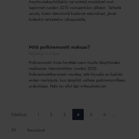
Asunto-osakeyhtiölakiin nyt esitetyt muutokset ovat
laajimmat vuoden 2010 voimaantulon jälkeen. Tärkeitä
asioita, kuten isännöintiä koskevat säännökset, jäivät
kuitenkin tarkastelun ulkopuolelle.
Mitä
putkiremontti
Mitä putkiremontti maksaa?
maksaa?
MEDIALLE
13.8.2025
Putkiremontin hinta herättää usein huolta taloyhtiöiden
osakkaissa. Isännöintiliiton vuoden 2025
Putkiremonttibarometri osoittaa, että hinnalla on kaikista
eniten merkitystä, kun taloyhtiö valitsee putkiremontilleen
urakoitsijaa. Näin on ollut läpi mittaushistorian.
Siirry
Siirry
Siirry
Siirry
Siirry
Siirry
Edelliset
1
2
3
4
5
6
…
sivulle:
sivulle:
sivulle:
sivulle:
sivulle:
sivulle:
Siirry
29
Seuraavat
sivulle: