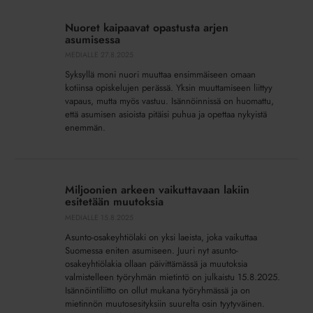
Nuoret
kaipaavat
Nuoret kaipaavat opastusta arjen
opastusta
asumisessa
arjen
MEDIALLE
27.8.2025
asumisessa
Syksyllä moni nuori muuttaa ensimmäiseen omaan
kotiinsa opiskelujen perässä. Yksin muuttamiseen liittyy
vapaus, mutta myös vastuu. Isännöinnissä on huomattu,
että asumisen asioista pitäisi puhua ja opettaa nykyistä
enemmän.
Miljoonien
arkeen
Miljoonien arkeen vaikuttavaan lakiin
vaikuttavaan
esitetään muutoksia
lakiin
MEDIALLE
15.8.2025
esitetään
Asunto-osakeyhtiölaki on yksi laeista, joka vaikuttaa
muutoksia
Suomessa eniten asumiseen. Juuri nyt asunto-
osakeyhtiölakia ollaan päivittämässä ja muutoksia
valmistelleen työryhmän mietintö on julkaistu 15.8.2025.
Isännöintiliitto on ollut mukana työryhmässä ja on
mietinnön muutosesityksiin suurelta osin tyytyväinen.