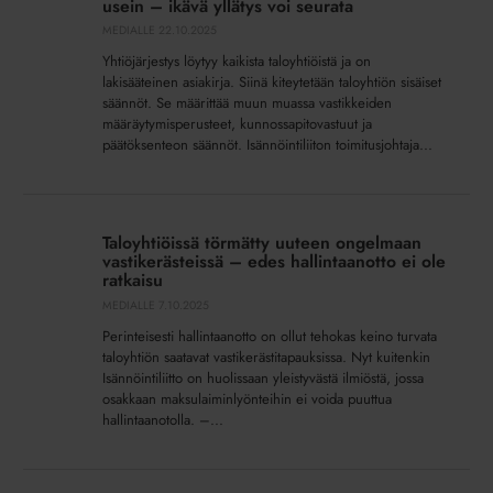
usein – ikävä yllätys voi seurata
taloyhtiössä
MEDIALLE
22.10.2025
liian
Yhtiöjärjestys löytyy kaikista taloyhtiöistä ja on
usein
lakisääteinen asiakirja. Siinä kiteytetään taloyhtiön sisäiset
–
säännöt. Se määrittää muun muassa vastikkeiden
ikävä
määräytymisperusteet, kunnossapitovastuut ja
yllätys
päätöksenteon säännöt. Isännöintiliiton toimitusjohtaja...
voi
seurata
Taloyhtiöissä
törmätty
Taloyhtiöissä törmätty uuteen ongelmaan
uuteen
vastikerästeissä – edes hallintaanotto ei ole
ongelmaan
ratkaisu
vastikerästeissä
MEDIALLE
7.10.2025
–
Perinteisesti hallintaanotto on ollut tehokas keino turvata
edes
taloyhtiön saatavat vastikerästitapauksissa. Nyt kuitenkin
hallintaanotto
Isännöintiliitto on huolissaan yleistyvästä ilmiöstä, jossa
osakkaan maksulaiminlyönteihin ei voida puuttua
ei
hallintaanotolla. –...
ole
ratkaisu
Vuoden