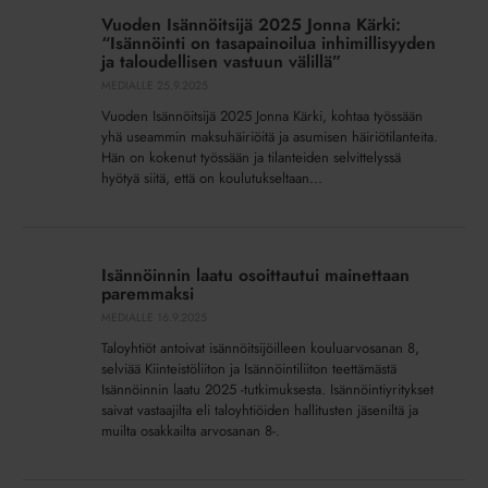
Isännöitsijä
Vuoden Isännöitsijä 2025 Jonna Kärki:
2025
“Isännöinti on tasapainoilua inhimillisyyden
Jonna
ja taloudellisen vastuun välillä”
Kärki:
MEDIALLE
25.9.2025
“Isännöinti
Vuoden Isännöitsijä 2025 Jonna Kärki, kohtaa työssään
on
yhä useammin maksuhäiriöitä ja asumisen häiriötilanteita.
tasapainoilua
Hän on kokenut työssään ja tilanteiden selvittelyssä
hyötyä siitä, että on koulutukseltaan...
inhimillisyyden
ja
taloudellisen
Isännöinnin
vastuun
laatu
Isännöinnin laatu osoittautui mainettaan
välillä”
osoittautui
paremmaksi
mainettaan
MEDIALLE
16.9.2025
paremmaksi
Taloyhtiöt antoivat isännöitsijöilleen kouluarvosanan 8,
selviää Kiinteistöliiton ja Isännöintiliiton teettämästä
Isännöinnin laatu 2025 -tutkimuksesta. Isännöintiyritykset
saivat vastaajilta eli taloyhtiöiden hallitusten jäseniltä ja
muilta osakkailta arvosanan 8-.