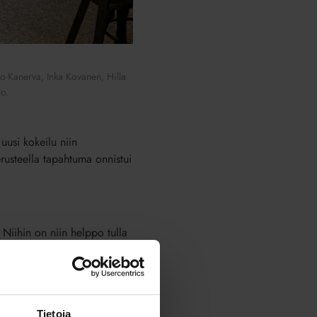
ro-Kanerva, Inka Kovanen, Hilla
lo.
uusi kokeilu niin
perusteella tapahtuma onnistui
a. Niihin on niin helppo tulla
Tietoja