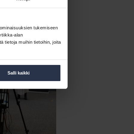
 ominaisuuksien tukemiseen
tiikka-alan
ietoja muihin tietoihin, joita
Salli kaikki