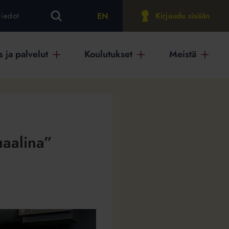
EN
tiedot
Kirjaudu sisään
 ja palvelut
Koulutukset
Meistä
uaalina”