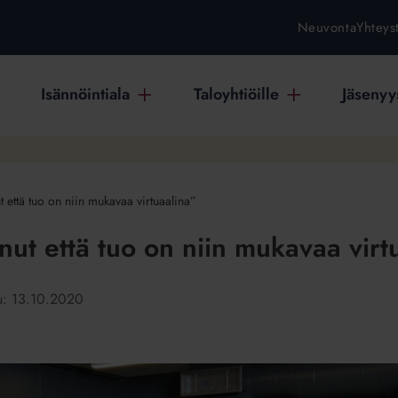
Neuvonta
Yhteys
Isännöintiala
Taloyhtiöille
Jäsenyys
t että tuo on niin mukavaa virtuaalina”
nut että tuo on niin mukavaa virt
tu:
13.10.2020