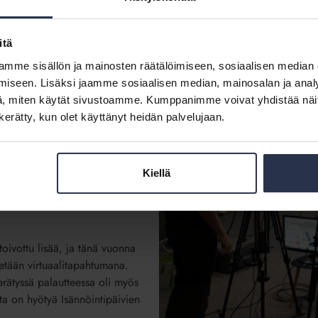
ja, äänestyksiä ja
ta webinaarista tapahtuman
itä
sastot ja hauskat ohjatut
n.
mme sisällön ja mainosten räätälöimiseen, sosiaalisen median
iseen. Lisäksi jaamme sosiaalisen median, mainosalan ja analy
 aikana jopa aktiivisempaa
, miten käytät sivustoamme. Kumppanimme voivat yhdistää näitä t
sa. Puhujat saivat kiitettävästi
n kerätty, kun olet käyttänyt heidän palvelujaan.
too Isännöintiliiton
vanen
.
Kiellä
aamisia luvassa
oivottu lisää, ja tänä vuonna
tetään virtuaalitapahtumana.
erätyssä palautteessa oli myös
sta on hyötyä Isännöintipäivien