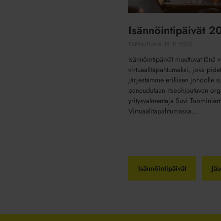
Isännöintipäivät 2
TAPAHTUMA
18.11.2020
Isännöintipäivät muuttuvat tänä 
virtuaalitapahtumaksi, joka pid
järjestämme erillisen johdolle 
paneudutaan itseohjautuvan org
yritysvalmentaja Suvi Tuominiem
Virtuaalitapahtumassa...
Isännöintipäivät
Jä