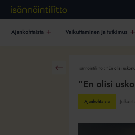
Ajankohtaista
Vaikuttaminen ja tutkimus
Isännöintiliitto
:
”En olisi uskonu
Takaisin
”En olisi usko
Julkais
Ajankohtaista