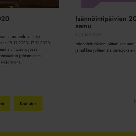
020
Isännöintipäivien 2
aamu
SIVU
16.9.2025
vuonna moniulotteiseksi
etään 18.11.2020. 17.11.2020
Isännöintipäivien Johtamisen aam
suunnatun osion, jossa
jämäkkää johtamista paradoksien
anisaation johtamiseen
en johdolla.
J
sen
Koulutus