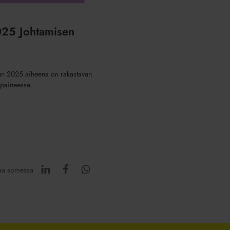
025 Johtamisen
un 2025 aiheena on rakastavan
 paineessa.
aa somessa