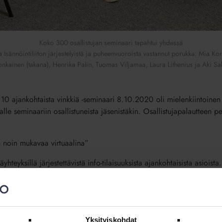
Koko 300 osallistujan seminaari tapahtui yhdessä
 Isännöintiliiton järjestelyistä ja puheenvuoroista vastannut porukka: Mia Ko
nkainen (takana), Henrika Palin, Tuomas Viljamaa, Laura Lithenius ja Aki Sa
10 ajankohtaista vinkkiä -seminaari 8.10.2020 oli mielenkiintoinen 
osalle seminaariin osallistuneista jäsenistäkin. Osallistujapalautteen 
n noin mukavaa virtuaalina”
täyhteyksillä järjestettävistä info-tilaisuuksista ajankohtaisista asioist
a lähetettiin suorana
gistä, ja parhaimmillaan
a. Ohjelmassa oli
Yksityiskohdat