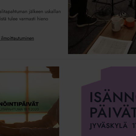
litapahtuman jälkeen uskallan
istä tulee varmasti hieno
 ilmoittautuminen
Isännöintipäivien
2025
Johtamisen
aamu