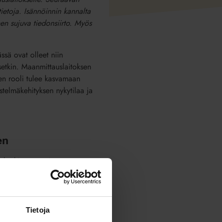
tietoja. Isännöinnin kannalta
en sujuva tiedonsiirto. Myös
ssä ovat olleet niin
ksetkin. Maanmittauslaitoksen
ien rooli tulee kasvamaan
estelmäkehityksen nykytilaa ja
en
keskittynyt entisestään.
yselyn
mukaan selkeästi
sman markkinaosuus on
ausvise-järjestelmä päätyi
Tietoja
 vaikutusmahdollisuudet