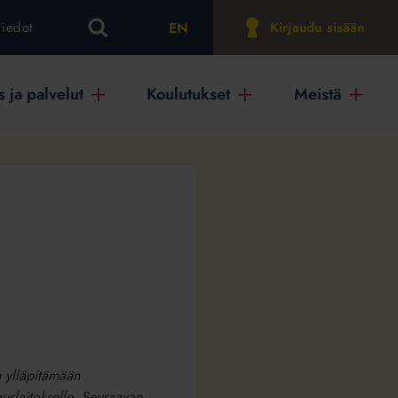
EN
tiedot
Kirjaudu sisään
 ja palvelut
Koulutukset
Meistä
 ylläpitämään
auslaitokselle. Seuraavan