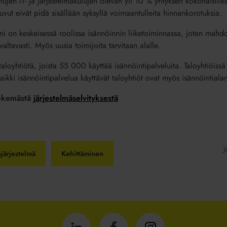
ettujen IT- ja järjestelmäkulujen olevan yli 10 % yrityksen kokonaislii
uvut eivät pidä sisällään syksyllä voimaantulleita hinnankorotuksia.
i on keskeisessä roolissa isännöinnin liiketoiminnassa, joten mahdol
valtavasti. Myös uusia toimijoita tarvitaan alalle.
yhtiötä, joista 55 000 käyttää isännöintipalveluita. Taloyhtiöissä
ikki isännöintipalvelua käyttävät taloyhtiöt ovat myös isännöintialan 
 tekemästä
järjestelmäselvityksestä
J
järjestelmä
Kehittäminen