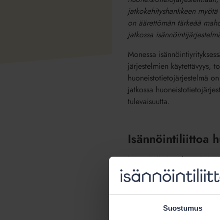
jatkokehityshankkeen myötä h
on äärettömän tärkeää mahdol
jatkossa isännöintijärjestelm
Monessa isännöintiyrityksessä
järjestelmien käytettävyys, 
huoneistotietojärjestelmä on
jatkossa huoneistotietojärjes
tulevaisuutta.
Isännöintiliittoa
Isännöintijärjestelmätoimitt
Isännöintiliitto tutkii alan 
suurin osa ammattimaisesti i
kasvanut entisestään kevään
Suostumus
osaksi Visman tytäryhtiötä. 