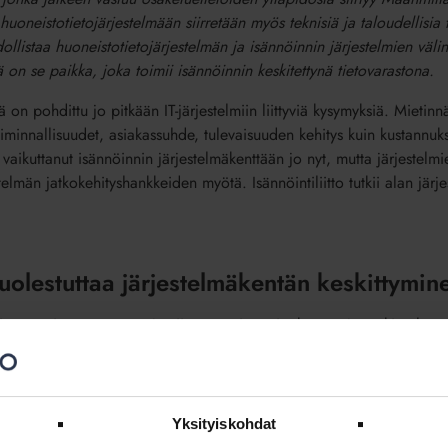
uoneistotietojärjestelmään siirretään myös teknisiä ja taloudellisia 
listaa huoneistotietojärjestelmän ja isännöinnin järjestelmien välin
ä on se paikka, joka toimii isännöinnin keskitettynä tietovarastona.
 on pohdittu jo pitkään IT-järjestelmiin liittyviä kysymyksiä. Mietinnä
toiminnallisuudet, asiakassuhde, tulevaisuuden kehitys kuin kustannu
 vaikuttanut isännöinnin järjestelmäkenttään jo nyt, mutta järjestelm
telmän jatkokehityshankkeiden myötä. Isännöintiliitto tutkii alan järj
 huolestuttaa järjestelmäkentän keskittymin
ajia on vain muutama – ja viime vuosina yrityskauppojen takia ala on 
järjestelmäkehityksen nykytilaa ja tulevaisuutta. Kesällä 2022 teetetyn
k
sännöidyistä taloyhtiöistä hallinnoidaan Visman järjestelmissä. Vi
 2022 liiketoimintakaupan johdosta, jolloin Festum Software Oy:n H
Yksityiskohdat
Isännöintiala kantaa huolta järjestelmäkentän keskittymisestä, koska