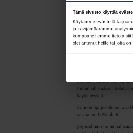
järjestelmien kehittämiseen 
Tämä sivusto käyttää eväste
– Huoneistotietojärjest
Käytämme evästeitä tarjoama
rooli kasvaa. Meidän t
ja kävijämäärämme analysoim
taloyhtiöiden maksetta
kumppaneillemme tietoja siitä
olet antanut heille tai joita o
Kehitettävää tie
parissa
Isännöinnin järjestelmäkentt
kohtaan. Iso osa (38 %) isänn
toiminnallisuuksia. Kehityst
käytettävyyttä.
Isännöintijärjestelmien asia
vastaajien NPS oli -8.
Järjestelmien toiminnallisuuk