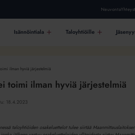
Neuvonta
Yhteys
Isännöintiala
Taloyhtiöille
Jäsenyys
 toimi ilman hyviä järjestelmiä
ei toimi ilman hyviä järjestelmiä
stu:
18.4.2023
ä taloyhtiöiden osakeluettelot tulee siirtää Maanmittauslaitoksen
 jonka jälkeen vastuu osakeluetteloiden ylläpidosta siirtyy Maanmitt