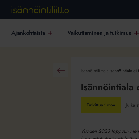
Ajankohtaista
Vaikuttaminen ja tutkimus
Isännöintiliitto
:
Isännöintiala ei
Takaisin
Isännöintiala 
Julkai
Tutkittua tietoa
Vuoden 2023 loppuun menness
huoneistotietojärjestelmään,