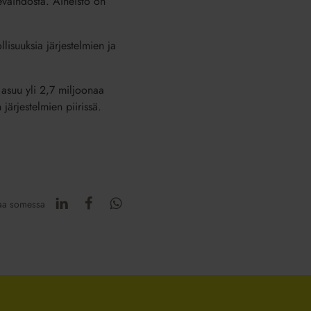
kevaihdosta. Aineisto on
lisuuksia järjestelmien ja
 asuu yli 2,7 miljoonaa
järjestelmien piirissä.
aa somessa