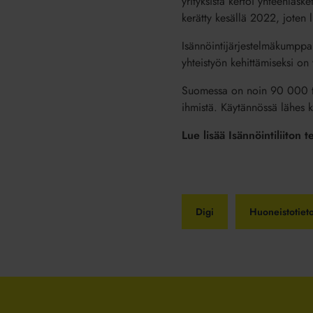
yrityksistä kertoi yhteenlask
kerätty kesällä 2022, joten l
Isännöintijärjestelmäkumppan
yhteistyön kehittämiseksi on 
Suomessa on noin 90 000 talo
ihmistä. Käytännössä lähes ka
Lue lisää Isännöintiliiton
Digi
Huoneistotieto