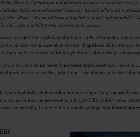
tellään lähes 2,7 miljoonan taloyhtiöissä asuvan suomalaisen tietoja.
htiöiden tiedonantovelvoitteet kasvavat. Isännöintiliitto on huolissa
mijoiden käsiin. ”Viime kädessä taloyhtiöt joutuvat maksumiehiksi, k
lla ole”, Isännöintiliiton Mia Koro-Kanerva sanoo.
ä taloyhtiöiden osakeluettelot tulee siirtää Maanmittauslaitoksen
 jonka jälkeen vastuu osakeluetteloiden ylläpidosta siirtyy Maanmitta
tuodaan myös keskeiset tiedot taloyhtiöiden taloudesta ja kunnossa
 tietoja kootaan kansalliseen huoneistotietojärjestelmään, eivät taloyh
tijärjestelmä on se paikka, joka toimii isännöinnin ja kunkin taloyht
ät ovat taloyhtiölle elintärkeiden tietojen kotipaikka ja mahdollistav
mä tuo uusia tiedonantovelvoitteita taloyhtiöille, jolloin myös isännö
asvaa entisestään, Isännöintiliiton toimitusjohtaja
Mia Koro-Kanerv
tiöt