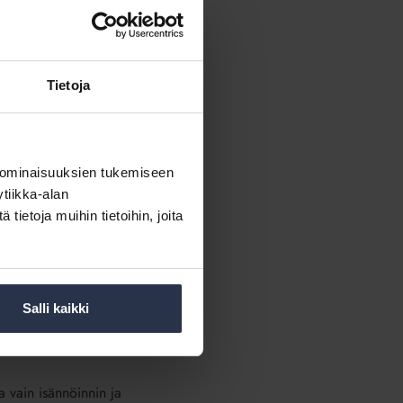
Tietoja
 ominaisuuksien tukemiseen
tiikka-alan
ietoja muihin tietoihin, joita
tiölle elintärkeiden tietojen
vaikuttaa suomalaisten arkeen.
 Stock.
Salli kaikki
stelmien kehittämiseen ja
a vain isännöinnin ja