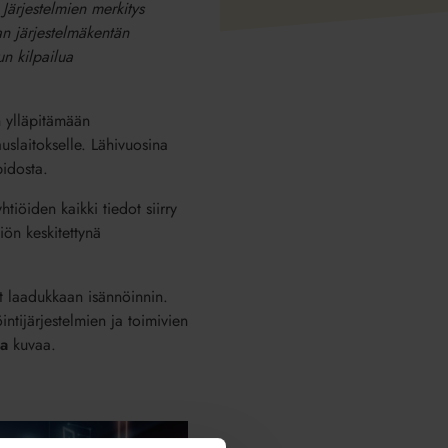
 Järjestelmien merkitys
an järjestelmäkentän
un kilpailua
 ylläpitämään
uslaitokselle. Lähivuosina
pidosta.
tiöiden kaikki tiedot siirry
iön keskitettynä
at laadukkaan isännöinnin.
intijärjestelmien ja toimivien
a
kuvaa.