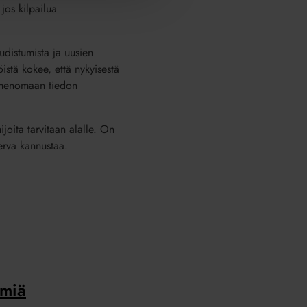
jos kilpailua
udistumista ja uusien
istä kokee, että nykyisestä
 nimenomaan tiedon
joita tarvitaan alalle. On
erva kannustaa.
lmiä