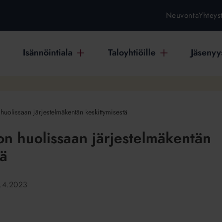
Neuvonta
Yhteys
Isännöintiala
Taloyhtiöille
Jäsenyys
 huolissaan järjestelmäkentän keskittymisestä
 on huolissaan järjestelmäkentän
tä
.4.2023