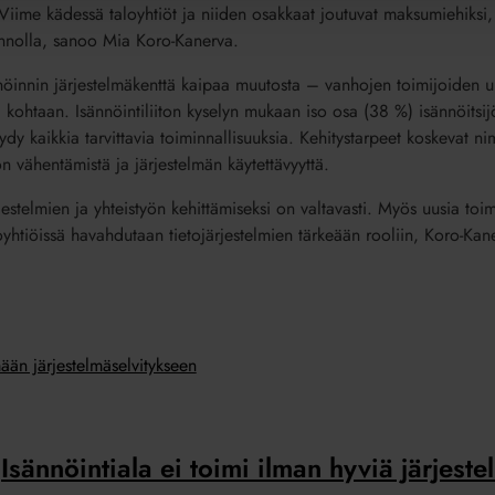
 Viime kädessä taloyhtiöt ja niiden osakkaat joutuvat maksumiehiksi, 
kunnolla, sanoo Mia Koro-Kanerva.
nöinnin järjestelmäkenttä kaipaa muutosta – vanhojen toimijoiden u
 kohtaan. Isännöintiliiton kyselyn mukaan iso osa (38 %) isännöitsijö
löydy kaikkia tarvittavia toiminnallisuuksia. Kehitystarpeet koskevat
n vähentämistä ja järjestelmän käytettävyyttä.
estelmien ja yhteistyön kehittämiseksi on valtavasti. Myös uusia toimi
oyhtiöissä havahdutaan tietojärjestelmien tärkeään rooliin, Koro-Kan
mään järjestelmäselvitykseen
Isännöintiala ei toimi ilman hyviä järjeste