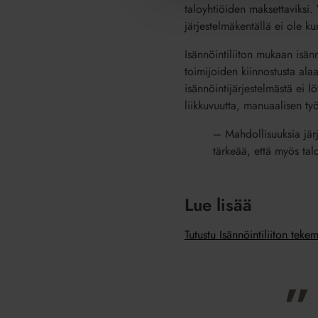
taloyhtiöiden maksettaviksi.
järjestelmäkentällä ei ole 
Isännöintiliiton mukaan isän
toimijoiden kiinnostusta alaa
isännöintijärjestelmästä ei 
liikkuvuutta, manuaalisen työ
– Mahdollisuuksia järj
tärkeää, että myös tal
Lue lisää
Tutustu Isännöintiliiton teke