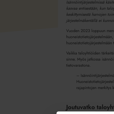
Isännöintijärjestelmissä käsi
kasvaa entisestään, kun taloy
keskittymisestä harvojen toi
järjestelmäkentällä ei kunno
Vuoden 2023 loppuun menness
huoneistotietojärjestelmään,
huoneistotietojärjestelmään 
Vaikka taloyhtiöiden tärkeitä
sinne. Myös jatkossa isännöin
tietovarastona.
– Isännöintijärjestelm
Huoneistotietojärjestel
rajapintojen merkitys k
Joutuvatko taloyh