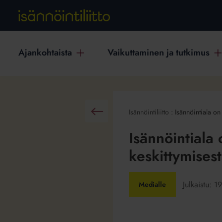
Ajankohtaista
Vaikuttaminen ja tutkimus
Isännöintiliitto
:
Isännöintiala on
Takaisin
Isännöintiala
keskittymises
Julkaistu:
19
Medialle