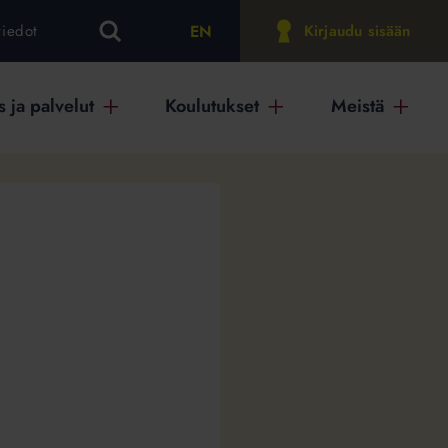
EN
tiedot
Kirjaudu sisään
 ja palvelut
Koulutukset
Meistä