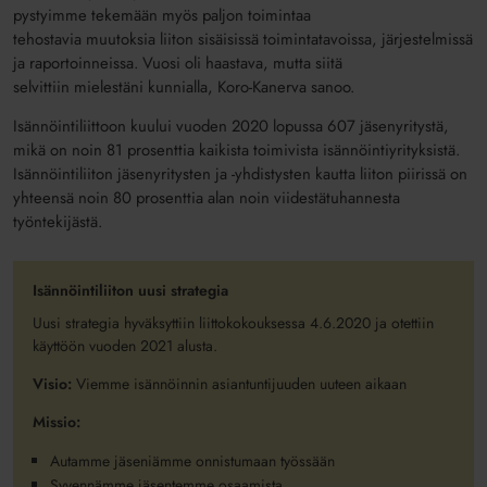
pysty
imme
tekemään myös paljon
toimintaa
tehostavia
muutoksia
liiton sisäisissä toimintatavoissa, järjestelmissä
ja raportoinn
eissa.
Vuosi oli haastava, mutta siit
ä
selvittiin
mielestäni kunnialla
, Koro-Kanerva sanoo.
Isännöintiliittoon kuului vuoden 2020 lopussa 607 jäsenyritystä,
mikä on noin 81 prosenttia kaikista toimivista isännöintiyrityksistä.
Isännöintiliiton jäsenyritysten ja -yhdistysten kautta liiton piirissä on
yhteensä noin 80 prosenttia alan noin viidestätuhannesta
työntekijästä.
Isännöintiliiton uusi strategia
Uusi strategia hyväksyttiin liittokokouksessa 4.6.2020 ja otettiin
käyttöön vuoden 2021 alusta.
Visio:
Viemme isännöinnin asiantuntijuuden uuteen aikaan
Missio:
Autamme jäseniämme onnistumaan työssään
Syvennämme jäsentemme osaamista