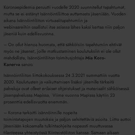
Koronaepidemia peruutti
vuode
lle
2020
suunnitellut
tapahtumat,
mutta se ei estänyt Isännöintiliittoa
auttamasta jäseniään.
Vuoden
aikana Isännöintiliiton
virtuaali
tapahtumiin
ja
webinaareihin
osallistui itse asiassa
lähes kaksi kertaa niin paljon
jäseniä kuin
edellisvuonna.
– On ollut hienoa huomata, että sähköisiin tapahtumiin ehtivät
myös ne jäsenet, joille matkustaminen koulutuksiin ei ole ollut
mahdollista, Isännöintiliiton toimitusjohtaja
Mia Koro-
Kanerva
sanoo.
Isännöintiliiton liittokokouksessa
24.3.2021
summattiin vuotta
2020
.
K
oulutusten
ja vaikuttamisen
lisäksi jäsenille tärkeitä
pa
l
veluja ovat
olleet
erilaiset ohjeistukset ja materiaalit
sähköisessä
jäsenpalvelussa
Mapissa.
Viime vuonna Mapissa
käytiin
23
prosenttia
edellisvuotta enemmän
.
–
K
orona tarkoitti
isännöinnille
nopeita
toimintatapojen
muutoksia
ja
paljon
selvitettäviä asioita. L
iitto auttoi
jäseniään kokoamalla tulkintaohjeita nopeasti muuttuvassa
tilanteessa
yhteistyössä Kiinteistöliiton kanssa
.
Samaan aikaan