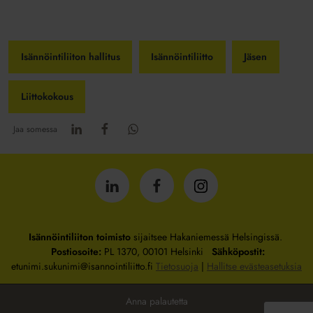
Isännöintiliiton hallitus
Isännöintiliitto
Jäsen
Liittokokous
Jaa somessa
Isännöintiliitto
Isännöintiliitto
Isännöintiliitto
LinkedInissä
Facebookissa
Instagrammissa
Isännöintiliiton toimisto
sijaitsee Hakaniemessä Helsingissä.
Postiosoite:
PL 1370, 00101 Helsinki
Sähköpostit:
etunimi.sukunimi@isannointiliitto.fi
Tietosuoja
|
Hallitse evästeasetuksia
Anna palautetta