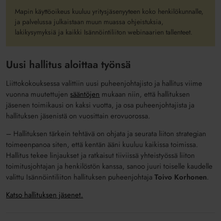
Mapin käyttöoikeus kuuluu yritysjäsenyyteen koko henkilökunnalle,
ja palvelussa julkaistaan muun muassa ohjeistuksia,
lakikysymyksiä ja kaikki Isännöintiliiton webinaarien tallenteet.
Uusi hallitus aloittaa työnsä
Liittokokouksessa valittiin uusi
puheenjohtajisto ja
hallitus
viime
vuonna muutettujen
sääntöjen
mukaan
niin, että hallituksen
jäsenen toimikausi on kaksi vuotta
,
ja
osa puheenjohtajista ja
halli
tuksen jäsenistä on vuosittain erovuorossa
.
– Hallituksen tärkein tehtävä on ohjata ja seurata liiton strategian
toimeenpanoa siten, että kentän ääni kuuluu kaikissa toimissa.
Hallitus tekee linjaukset ja ratkaisut tiiviissä yhteistyössä liiton
toimitusjohtajan ja henkilöstön kanssa, sanoo juuri toiselle kaudelle
valittu Isännöintiliiton hallituksen puheenjohtaja
Toivo Korhonen
.
Katso hallituksen jäsenet.