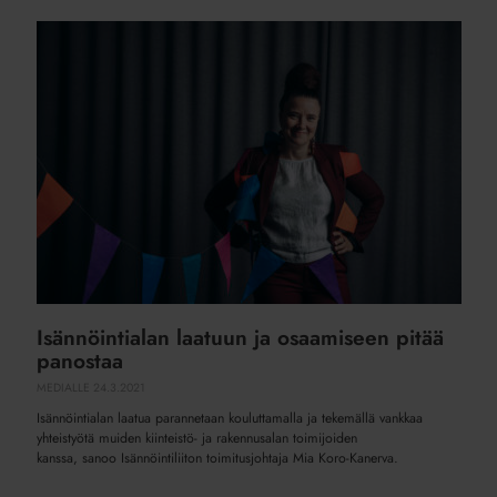
Isännöintialan
laatuun
ja
osaamiseen
pitää
panostaa
Isännöintialan laatuun ja osaamiseen pitää
panostaa
MEDIALLE
24.3.2021
Isännöintialan laatua parannetaan kouluttamalla ja tekemällä vankkaa
yhteistyötä muiden kiinteistö- ja rakennusalan toimijoiden
kanssa, sanoo Isännöintiliiton toimitusjohtaja Mia Koro-Kanerva.