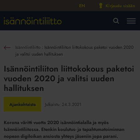
EN
Kirjaudu sisään
M
VA
Isännöintiliitto
:
Isännöintiliiton liittokokous paketoi vuoden 2020
sin
ja valitsi uuden hallituksen
Isännöintiliiton liittokokous paketoi
vuoden 2020 ja valitsi uuden
hallituksen
Ajankohtaista
Julkaistu:
24.3.2021
Korona väritti vuotta 2020
isännöintialalla ja
myös
Isännöintiliitossa. Etenkin koulutus- ja tapahtumatoiminnan
nopean digiloikan ansiosta yhteys jäseniin jopa parani.