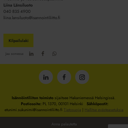
Liina Länsiluoto
040 835 4900
liina.lansiluoto@isannointiliitto.fi
Kilpailulaki
Jaa somessa
Isännöintiliitto
Isännöintiliitto
Isännöintiliitto
LinkedInissä
Facebookissa
Instagrammissa
Isännöintiliiton toimisto
sijaitsee Hakaniemessä Helsingissä.
Postiosoite:
PL 1370, 00101 Helsinki
Sähköpostit:
etunimi.sukunimi@isannointiliitto.fi
Tietosuoja
|
Hallitse evästeasetuksia
Anna palautetta