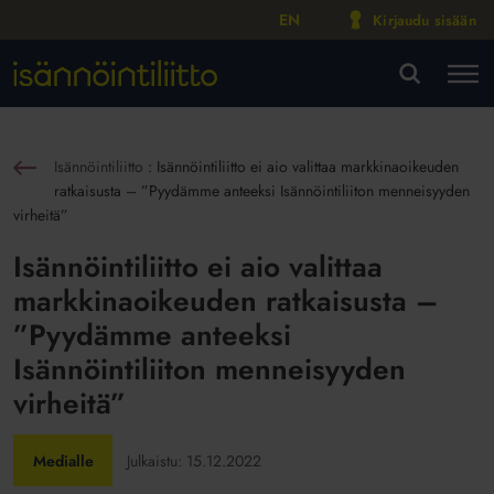
EN
Kirjaudu sisään
M
VA
Isännöintiliitto
:
Isännöintiliitto ei aio valittaa markkinaoikeuden
sin
ratkaisusta – ”Pyydämme anteeksi Isännöintiliiton menneisyyden
virheitä”
Isännöintiliitto ei aio valittaa
markkinaoikeuden ratkaisusta –
”Pyydämme anteeksi
Isännöintiliiton menneisyyden
virheitä”
Medialle
Julkaistu:
15.12.2022