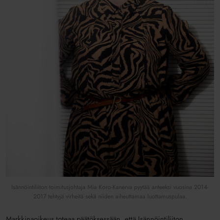
Isännöintiliiton toimitusjohtaja Mia Koro-Kanerva pyytää anteeksi vuosina 2014-
2017 tehtyjä virheitä sekä niiden aiheuttamaa luottamuspulaa.
Markkinaoikeus toteaa päätöksessään, että Isännöintiliiton