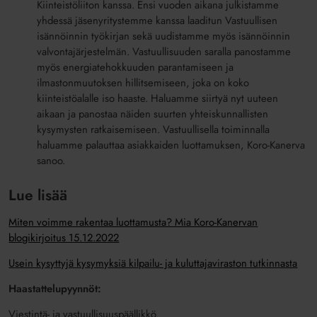
Kiinteistöliiton kanssa. Ensi vuoden aikana julkistamme
yhdessä jäsenyritystemme kanssa laaditun Vastuullisen
isännöinnin työkirjan sekä uudistamme myös isännöinnin
valvontajärjestelmän. Vastuullisuuden saralla panostamme
myös energiatehokkuuden parantamiseen ja
ilmastonmuutoksen hillitsemiseen, joka on koko
kiinteistöalalle iso haaste. Haluamme siirtyä nyt uuteen
aikaan ja panostaa näiden suurten yhteiskunnallisten
kysymysten ratkaisemiseen. Vastuullisella toiminnalla
haluamme palauttaa asiakkaiden luottamuksen, Koro-Kanerva
sanoo.
Lue lisää
Miten voimme rakentaa luottamusta? Mia Koro-Kanervan
blogikirjoitus 15.12.2022
Usein kysyttyjä kysymyksiä kilpailu- ja kuluttajaviraston tutkinnasta
Haastattelupyynnöt:
Viestintä- ja vastuullisuuspäällikkö