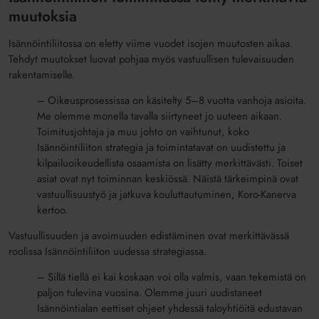
muutoksia
Isännöintiliitossa on eletty viime vuodet isojen muutosten aikaa.
Tehdyt muutokset luovat pohjaa myös vastuullisen tulevaisuuden
rakentamiselle.
– Oikeusprosessissa on käsitelty 5–8 vuotta vanhoja asioita.
Me olemme monella tavalla siirtyneet jo uuteen aikaan.
Toimitusjohtaja ja muu johto on vaihtunut, koko
Isännöintiliiton strategia ja toimintatavat on uudistettu ja
kilpailuoikeudellista osaamista on lisätty merkittävästi. Toiset
asiat ovat nyt toiminnan keskiössä. Näistä tärkeimpinä ovat
vastuullisuustyö ja jatkuva kouluttautuminen, Koro-Kanerva
kertoo.
Vastuullisuuden ja avoimuuden edistäminen ovat merkittävässä
roolissa Isännöintiliiton uudessa strategiassa.
– Sillä tiellä ei kai koskaan voi olla valmis, vaan tekemistä on
paljon tulevina vuosina. Olemme juuri uudistaneet
Isännöintialan eettiset ohjeet yhdessä taloyhtiöitä edustavan