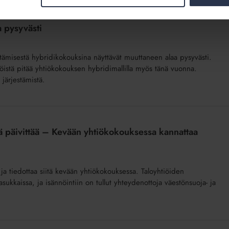
a pysyvästi
tämisestä hybridikokouksina näyttävät muuttaneen alaa pysyvästi.
öistä pitää yhtiökokouksen hybridimallilla myös tänä vuonna.
järjestämistä.
tä päivittää – Kevään yhtiökokouksessa kannattaa
 ja tiedottaa siitä kevään yhtiökokouksessa. Taloyhtiöiden
asukkaissa, ja isännöintiin on tullut yhteydenottoja väestönsuoja- ja