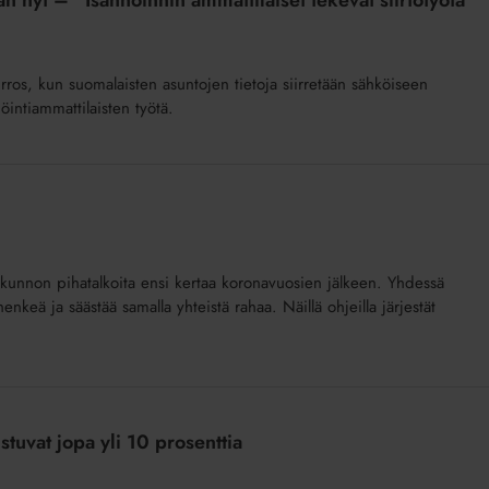
n nyt – ”Isännöinnin ammattilaiset tekevät siirtotyötä
rros, kun suomalaisten asuntojen tietoja siirretään sähköiseen
intiammattilaisten työtä.
 kunnon pihatalkoita ensi kertaa koronavuosien jälkeen. Yhdessä
keä ja säästää samalla yhteistä rahaa. Näillä ohjeilla järjestät
stuvat jopa yli 10 prosenttia