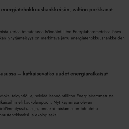
piä energiatehokkuushankkeisiin, valtion porkkanat
ista kertaa toteutetussa Isännöintiliiton Energiabarometrissa lähes
tiikan lyhytjänteisyys on merkittävä jarru energiatehokkuushankkeiden
usussa – katkaisevatko uudet energiaratkaisut
i taloyhtiöille, selviää Isännöintiliiton Energiabarometrista.
atkaisuihin eli kaukolämpöön. Nyt käynnissä olevan
idilämmitysratkaisuja, ennakoi toistamiseen toteutettu
nnustehokkaaksi ja ekologiseksi.