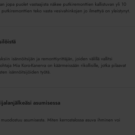
n jopa puolet vastaajista näkee putkiremonttien kallistuvan yli 10
utkiremonttien teko vasta vesivahinkojen jo ilmettyä on yleistynyt.
ilöistä
n isännöitsijän ja remonttiyrittäjän, joiden välillä vallitsi
ohtaja Mia Koro-Kanerva on käärmeissään rikollisille, jotka pilaavat
sten isännöitsijöiden työtä.
ilijalanjälkeäsi asumisessa
stä muodostuu asumisesta. Miten kerrostalossa asuva ihminen voi