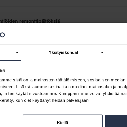
yhtiöiden remonttipäätöksiä
iden nousupaineena että remonttien toteuttamisessa. Isännöintiliiton
ovastikkeiden olevan nousussa. Materiaalikustannusten nousu laittaa
Yksityiskohdat
itä
yhtiökokouksissa
mme sisällön ja mainosten räätälöimiseen, sosiaalisen median
iseen. Lisäksi jaamme sosiaalisen median, mainosalan ja analy
, miten käytät sivustoamme. Kumppanimme voivat yhdistää näitä t
iökokouksessa tänä keväänä. Niiden suosio lisääntyy taloyhtiöissä
n kerätty, kun olet käyttänyt heidän palvelujaan.
ta yhä useammin taustalla vaikuttavat myös asumisen
:n jakamien energia-avustusten määrää merkittävästi, joten
Kiellä