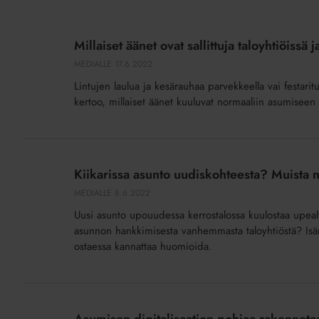
Millaiset
äänet
Millaiset äänet ovat sallittuja taloyhtiöissä
ovat
MEDIALLE
17.6.2022
sallittuja
Lintujen laulua ja kesärauhaa parvekkeella vai festarit
taloyhtiöissä
kertoo, millaiset äänet kuuluvat normaaliin asumiseen 
ja
mikä
on
Kiikarissa
kiellettyä
asunto
Kiikarissa asunto uudiskohteesta? Muista n
mökää?
uudiskohteesta?
MEDIALLE
8.6.2022
Muista
Uusi asunto upouudessa kerrostalossa kuulostaa upeal
nämä
asunnon hankkimisesta vanhemmasta taloyhtiöstä? Isänn
uuden
ostaessa kannattaa huomioida.
talon
erityispiirteet
Asumisen
digitalisaation