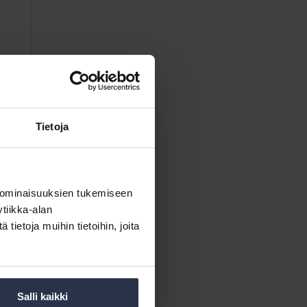
Tietoja
 ominaisuuksien tukemiseen
tiikka-alan
ietoja muihin tietoihin, joita
Salli kaikki