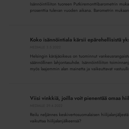
Isännöintiliiton tuoreen Putkiremonttibarometrin mukaa
yli
prosenttia tulevan vuoden aikana. Barometrin mukaan p
10
prosenttia
Koko
isännöintiala
Koko isännöintiala kärsii epärehellisistä yks
kärsii
MEDIALLE
3.5.2022
epärehellisistä
Helsingin käräjäoikeus on tuominnut vankeusrangaistuksii
yksilöistä
säännöllinen lahjontasuhde. Isännöintiliiton toiminnanj
myös laajemmin alan mainetta ja vaikeuttavat vastuulli
Viisi
vinkkiä,
Viisi vinkkiä, joilla voit pienentää omaa hi
joilla
MEDIALLE
29.4.2022
voit
Reilu neljännes keskivertosuomalaisen hiilijalanjälje
pienentää
vaikuttaa hiilijalanjälkeensä?
omaa