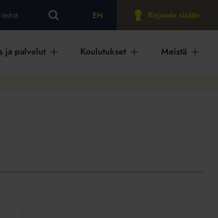
EN
tiedot
Kirjaudu sisään
 ja palvelut
Koulutukset
Meistä