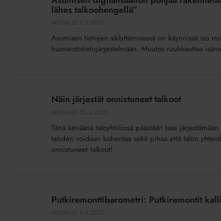
Asumisen digitalisaation pohjaa rakennetaa
pohjaa
lähes talkoohengellä”
rakennetaan
MEDIALLE
2.6.2022
nyt
Asumisen tietojen säilyttämisessä on käynnissä iso mu
–
huoneistotietojärjestelmään. Muutos ruuhkauttaa isännö
”Isännöinnin
ammattilaiset
tekevät
Näin
siirtotyötä
järjestät
Näin järjestät onnistuneet talkoot
lähes
onnistuneet
MEDIALLE
25.5.2022
talkoohengellä”
talkoot
Tänä keväänä taloyhtiöissä päästään taas järjestämään
tehden voidaan kohentaa sekä pihaa että talon yhteishen
onnistuneet talkoot!
Putkiremonttibarometri:
Putkiremontit
Putkiremonttibarometri: Putkiremontit kalli
kallistuvat
MEDIALLE
4.5.2022
jopa