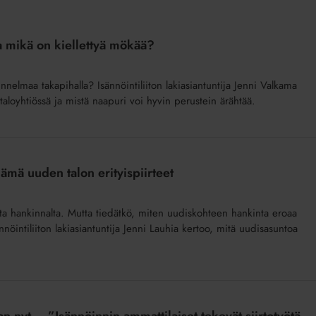
 ja mikä on kiellettyä mökää?
unnelmaa takapihalla? Isännöintiliiton lakiasiantuntija Jenni Valkama
taloyhtiössä ja mistä naapuri voi hyvin perustein ärähtää.
ämä uuden talon erityispiirteet
ta hankinnalta. Mutta tiedätkö, miten uudiskohteen hankinta eroaa
öintiliiton lakiasiantuntija Jenni Lauhia kertoo, mitä uudisasuntoa