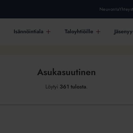
Neuvonta
Yhteys
Isännöintiala
Taloyhtiöille
Jäsenyys
Asukasuutinen
Löytyi
361 tulosta
.