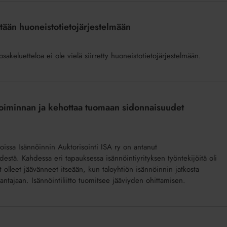
retään huoneistotietojärjestelmään
akeluetteloa ei ole vielä siirretty huoneistotietojärjestelmään.
n toiminnan ja kehottaa tuomaan sidonnaisuudet
 joissa Isännöinnin Auktorisointi ISA ry on antanut
ydestä. Kahdessa eri tapauksessa isännöintiyrityksen työntekijöitä oli
vät olleet jäävänneet itseään, kun taloyhtiön isännöinnin jatkosta
nantajaan. Isännöintiliitto tuomitsee jääviyden ohittamisen.