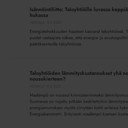
Taloyhtiöille
tiedottaa
Isännöintiliitto: Taloyhtiöille luvassa kep
luvassa
turvallisuusasioista
hukassa
keppiä
MEDIALLE
19.2.2022
energiatehokkuushankkeisiin,
Energiatehokkuuden haasteet kasvavat taloyhtiöissä. To
valtion
puolet vastaajista näkee, että energia- ja avustuspoli
porkkanat
päätöksenteolle taloyhtiöissä.
hukassa
Taloyhtiöiden
lämmityskustannukset
Taloyhtiöiden lämmityskustannukset yhä no
yhä
nousukierteen?
nousussa
MEDIALLE
17.2.2022
–
Maalämpö on noussut kiinnostavimmaksi lämmitysmuodoks
katkaisevatko
Suomessa on nojattu pitkään keskitettyihin lämmitysr
uudet
energiamurroksen myötä siirrytään kohti erilaisia hybr
energiaratkaisut
Energiabarometri. Erityisesti maalämpö koetaan kusta
nousukierteen?