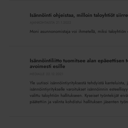
Isännöinti
ohjeistaa,
Isännöinti ohjeistaa, milloin taloyhtiöt siir
milloin
AJANKOHTAISTA
21.1.2022
taloyhtiöt
Moni asunnonomistaja voi ihmetellä, miksi taloyhtiön os
siirretään
huoneistotietojärjestelmään
Isännöintiliitto
tuomitsee
Isännöintiliitto tuomitsee alan epäeettise
alan
avoimesti esille
epäeettisen
MEDIALLE
22.12.2021
toiminnan
Yle uutisoi isännöintiyrityksestä tehdyistä kanteluista,
ja
isännöintiyritykselle varoitukset isännöinnin esteellisy
kehottaa
valittu taloyhtiön hallitukseen. Kyseiset työntekijät ei
tuomaan
päätettiin ja valinta kohdistui hallituksen jäsenten työ
sidonnaisuudet
avoimesti
Taloyhtiö
esille
voi