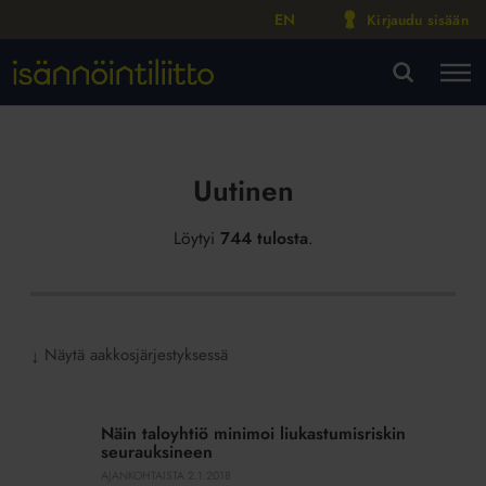
EN
Kirjaudu sisään
M
VA
Uutinen
Löytyi
744 tulosta
.
Näytä aakkosjärjestyksessä
↓
Näin
taloyhtiö
Näin taloyhtiö minimoi liukastumisriskin
minimoi
seurauksineen
liukastumisriskin
AJANKOHTAISTA
2.1.2018