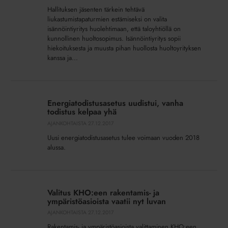
seurauksineen
Hallituksen jäsenten tärkein tehtävä
liukastumistapaturmien estämiseksi on valita
isännöintiyritys huolehtimaan, että taloyhtiöllä on
kunnollinen huoltosopimus. Isännöintiyritys sopii
hiekoituksesta ja muusta pihan huollosta huoltoyrityksen
kanssa ja...
Energiatodistusasetus
uudistui,
Energiatodistusasetus uudistui, vanha
vanha
todistus kelpaa yhä
todistus
AJANKOHTAISTA
27.12.2017
kelpaa
Uusi energiatodistusasetus tulee voimaan vuoden 2018
yhä
alussa.
Valitus
KHO:een
Valitus KHO:een rakentamis- ja
rakentamis-
ympäristöasioista vaatii nyt luvan
ja
AJANKOHTAISTA
27.12.2017
ympäristöasioista
Rakentamis- ja ympäristöasioista valittaminen KHO:een