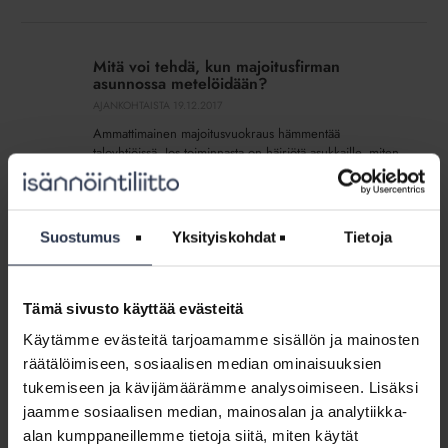
Mitä
voi
Mitä voi tehdä, kun majoitusfirman
tehdä,
asunnossa metelöidään?
kun
AJANKOHTAISTA
19.12.2017
majoitusfirman
Ammattimainen majoitusvuokraus hämmentää
asunnossa
taloyhtiöissä. Jos toiminnasta on häiriötä asukkaille, miten
metelöidään?
siihen voi puuttua?
”Viesti+
Suostumus
Yksityiskohdat
Tietoja
tukee
”Viesti+ tukee inhimillistä isännöintiä”
inhimillistä
AJANKOHTAISTA
13.12.2017
isännöintiä”
Tämä sivusto käyttää evästeitä
Isännöitsijä Kaj Illmanille Viestiplussan valmiiden
viestintämateriaalien hyödyntäminen on tuonut lisää aikaa
Käytämme evästeitä tarjoamamme sisällön ja mainosten
ja tyytyväisempiä asiakkaita,
räätälöimiseen, sosiaalisen median ominaisuuksien
tukemiseen ja kävijämäärämme analysoimiseen. Lisäksi
Y-
jaamme sosiaalisen median, mainosalan ja analytiikka-
Säätiö-
alan kumppaneillemme tietoja siitä, miten käytät
Y-Säätiö-konserni on liittynyt mukaan