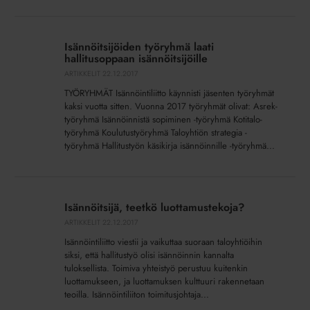
Isännöitsijöiden
työryhmä
Isännöitsijöiden työryhmä laati
laati
hallitusoppaan isännöitsijöille
hallitusoppaan
ARTIKKELIT
22.12.2017
isännöitsijöille
TYÖRYHMÄT Isännöintiliitto käynnisti jäsenten työryhmät
kaksi vuotta sitten. Vuonna 2017 työryhmät olivat: Asrek-
työryhmä Isännöinnistä sopiminen -työryhmä Kotitalo-
työryhmä Koulutustyöryhmä Taloyhtiön strategia -
työryhmä Hallitustyön käsikirja isännöinnille -työryhmä...
Isännöitsijä,
teetkö
Isännöitsijä, teetkö luottamustekoja?
luottamustekoja?
ARTIKKELIT
22.12.2017
Isännöintiliitto viestii ja vaikuttaa suoraan taloyhtiöihin
siksi, että hallitustyö olisi isännöinnin kannalta
tuloksellista. Toimiva yhteistyö perustuu kuitenkin
luottamukseen, ja luottamuksen kulttuuri rakennetaan
teoilla. Isännöintiliiton toimitusjohtaja...