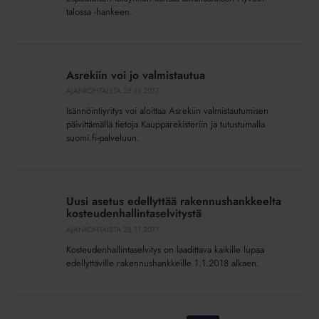
talossa -hankeen.
Asrekiin
voi
Asrekiin voi jo valmistautua
jo
AJANKOHTAISTA
28.11.2017
valmistautua
Isännöintiyritys voi aloittaa Asrekiin valmistautumisen
päivittämällä tietoja Kaupparekisteriin ja tutustumalla
suomi.fi-palveluun.
Uusi
asetus
Uusi asetus edellyttää rakennushankkeelta
edellyttää
kosteudenhallintaselvitystä
rakennushankkeelta
AJANKOHTAISTA
28.11.2017
kosteudenhallintaselvitystä
Kosteudenhallintaselvitys on laadittava kaikille lupaa
edellyttäville rakennushankkeille 1.1.2018 alkaen.