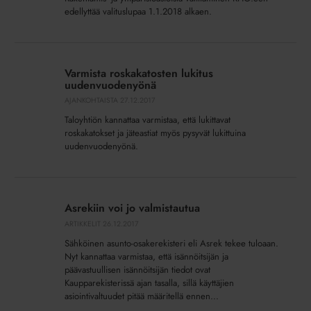
vaatii
edellyttää valituslupaa 1.1.2018 alkaen.
nyt
luvan
Varmista
roskakatosten
Varmista roskakatosten lukitus
lukitus
uudenvuodenyönä
uudenvuodenyönä
AJANKOHTAISTA
27.12.2017
Taloyhtiön kannattaa varmistaa, että lukittavat
roskakatokset ja jäteastiat myös pysyvät lukittuina
uudenvuodenyönä.
Asrekiin
voi
Asrekiin voi jo valmistautua
jo
ARTIKKELIT
26.12.2017
valmistautua
Sähköinen asunto-osakerekisteri eli Asrek tekee tuloaan.
Nyt kannattaa varmistaa, että isännöitsijän ja
päävastuullisen isännöitsijän tiedot ovat
Kaupparekisterissä ajan tasalla, sillä käyttäjien
asiointivaltuudet pitää määritellä ennen...