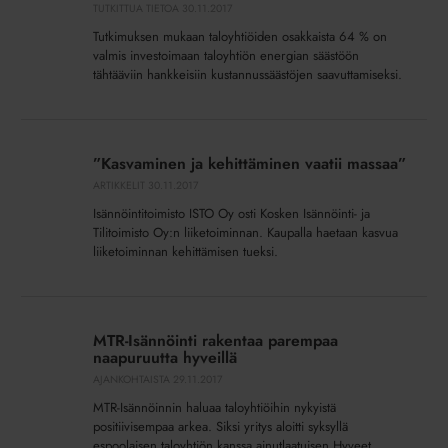
kiinnostunut
TUTKITTUA TIETOA
30.11.2017
energian
Tutkimuksen mukaan taloyhtiöiden osakkaista 64 % on
säästämisestä
valmis investoimaan taloyhtiön energian säästöön
taloyhtiöissä
tähtääviin hankkeisiin kustannussäästöjen saavuttamiseksi.
”Kasvaminen
ja
”Kasvaminen ja kehittäminen vaatii massaa”
kehittäminen
ARTIKKELIT
30.11.2017
vaatii
Isännöintitoimisto ISTO Oy osti Kosken Isännöinti- ja
massaa”
Tilitoimisto Oy:n liiketoiminnan. Kaupalla haetaan kasvua
liiketoiminnan kehittämisen tueksi.
MTR-
Isännöinti
MTR-Isännöinti rakentaa parempaa
rakentaa
naapuruutta hyveillä
parempaa
AJANKOHTAISTA
29.11.2017
naapuruutta
MTR-Isännöinnin haluaa taloyhtiöihin nykyistä
hyveillä
positiivisempaa arkea. Siksi yritys aloitti syksyllä
espoolaisen taloyhtiön kanssa ainutlaatuisen Hyveet