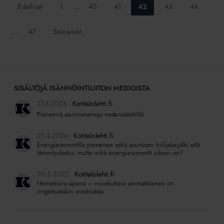
Siirry
Siirry
Siirry
Siirry
Siirry
Siirry
Edelliset
1
…
40
41
42
43
44
sivulle:
sivulle:
sivulle:
sivulle:
sivulle:
sivulle:
Siirry
…
47
Seuraavat
sivulle:
SISÄLTÖJÄ ISÄNNÖINTILIITON MEDIOISTA
17.5.2026
Kotitalolehti.fi
Pienennä asumismenoja vedensäästöllä
21.4.2026
Kotitalolehti.fi
Energiaremontilla pienenee sekä asumisen hiilijalanjälki että
lämmityslasku, mutta mikä energiaremontti oikein on?
30.5.2022
Kotitalolehti.fi
Homekoira apuna – nuuskuttava ammattilainen on
ongelmatalon ensihoitaja