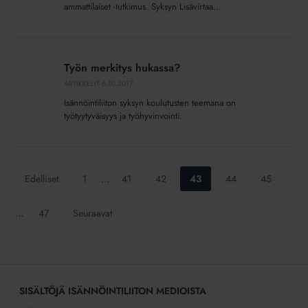
ammattilaiset -tutkimus. Syksyn Lisävirtaa...
Työn
merkitys
Työn merkitys hukassa?
hukassa?
ARTIKKELIT
6.10.2017
Isännöintiliiton syksyn koulutusten teemana on
työtyytyväisyys ja työhyvinvointi.
Siirry
Siirry
Siirry
Siirry
Siirry
Siirry
Edelliset
1
…
41
42
43
44
45
sivulle:
sivulle:
sivulle:
sivulle:
sivulle:
sivulle:
Siirry
…
47
Seuraavat
sivulle:
SISÄLTÖJÄ ISÄNNÖINTILIITON MEDIOISTA