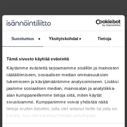
Työhyvinvointiin
keskittyvä
Työhyvinvointiin keskittyvä koulutus
koulutus
synnytti uusia oivalluksia
synnytti
AJANKOHTAISTA
7.11.2017
uusia
Suostumus
Yksityiskohdat
Tietoja
Jyväskylässä perehdyttiin työhyvinvointiin ja saatiin
oivalluksia
oivalluksia voimavaravalmentaja Minna Tervamäen
johdolla.
Tämä sivusto käyttää evästeitä
#hyvähallitus
Käytämme evästeitä tarjoamamme sisällön ja mainosten
-
räätälöimiseen, sosiaalisen median ominaisuuksien
#hyvähallitus -kampanja nostaa esille
kampanja
hallitustyön merkitystä
tukemiseen ja kävijämäärämme analysoimiseen. Lisäksi
nostaa
AJANKOHTAISTA
3.11.2017
jaamme sosiaalisen median, mainosalan ja analytiikka-
esille
alan kumppaneillemme tietoja siitä, miten käytät
Taloyhtiöiden hallitusten jäsenet huolehtivat yhteensä
hallitustyön
lähes kolmen miljoonan suomalaisen asunto-
sivustoamme. Kumppanimme voivat yhdistää näitä
merkitystä
omaisuudesta yhdessä isännöinnin kanssa.
tietoja muihin tietoihin, joita olet antanut heille tai joita on
kerätty, kun olet käyttänyt heidän palvelujaan.
Isännöinti-