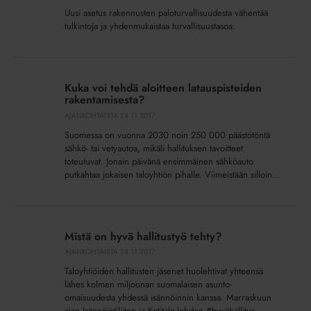
Uusi asetus rakennusten paloturvallisuudesta vähentää
tulkintoja ja yhdenmukaistaa turvallisuustasoa.
Kuka
voi
Kuka voi tehdä aloitteen latauspisteiden
tehdä
rakentamisesta?
aloitteen
AJANKOHTAISTA
24.11.2017
latauspisteiden
Suomessa on vuonna 2030 noin 250 000 päästötöntä
rakentamisesta?
sähkö- tai vetyautoa, mikäli hallituksen tavoitteet
toteutuvat. Jonain päivänä ensimmäinen sähköauto
putkahtaa jokaisen taloyhtiön pihalle. Viimeistään silloin...
Mistä
on
Mistä on hyvä hallitustyö tehty?
hyvä
AJANKOHTAISTA
24.11.2017
hallitustyö
Taloyhtiöiden hallitusten jäsenet huolehtivat yhteensä
tehty?
lähes kolmen miljoonan suomalaisen asunto-
omaisuudesta yhdessä isännöinnin kanssa. Marraskuun
ajan Isännöintiliiton ja Kotitalo-lehden #hyvähallitus -