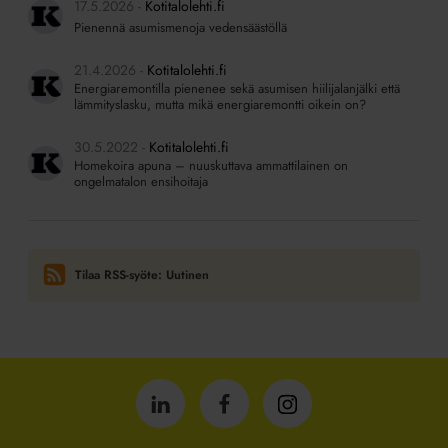
17.5.2026
Kotitalolehti.fi
Pienennä asumismenoja vedensäästöllä
21.4.2026
Kotitalolehti.fi
Energiaremontilla pienenee sekä asumisen hiilijalanjälki että
lämmityslasku, mutta mikä energiaremontti oikein on?
30.5.2022
Kotitalolehti.fi
Homekoira apuna – nuuskuttava ammattilainen on
ongelmatalon ensihoitaja
Tilaa RSS-syöte: Uutinen
Isännöintiliitto
Isännöintiliitto
Isännöintiliitto
LinkedInissä
Facebookissa
Instagrammissa