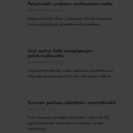
uudistuu
Pelastuslaki uudistuu nuohouksen osalta
nuohouksen
AJANKOHTAISTA
15.11.2017
osalta
Pelastustoimelta ollaan poistmassa velvoite huolehtia
nuohouspalvelujen järjestämisestä alueellaan.
Uusi
asetus
Uusi asetus lisää savupiippujen
lisää
paloturvallisuutta
savupiippujen
AJANKOHTAISTA
15.11.2017
paloturvallisuutta
Ympäristöministeriön uuden asetuksen tavoitteena on
vähentää savupiipuista johtuvien vahinkojen määrää.
Suomen
parhaan
Suomen parhaan taloyhtiön viestintävinkit
taloyhtiön
KOTITALO
9.11.2017
viestintävinkit
Poimi Suomen parhaaksi taloyhtiöksi valitun As Oy
Agricolankulman viestintävinkit käyttöön omaan
taloyhtiöösi.