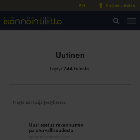
EN
Kirjaudu sisään
M
VA
Uutinen
Löytyi
744 tulosta
.
Näytä aakkosjärjestyksessä
↓
Uusi
asetus
Uusi asetus rakennusten
rakennusten
paloturvallisuudesta
paloturvallisuudesta
AJANKOHTAISTA
28.11.2017