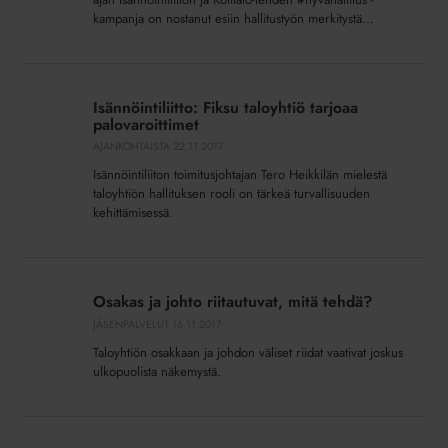
kampanja on nostanut esiin hallitustyön merkitystä...
Isännöintiliitto:
Fiksu
Isännöintiliitto: Fiksu taloyhtiö tarjoaa
taloyhtiö
palovaroittimet
tarjoaa
AJANKOHTAISTA
22.11.2017
palovaroittimet
Isännöintiliiton toimitusjohtajan Tero Heikkilän mielestä
taloyhtiön hallituksen rooli on tärkeä turvallisuuden
kehittämisessä.
Osakas
ja
Osakas ja johto riitautuvat, mitä tehdä?
johto
JÄSENPALVELUT
16.11.2017
riitautuvat,
Taloyhtiön osakkaan ja johdon väliset riidat vaativat joskus
mitä
ulkopuolista näkemystä.
tehdä?
Pelastuslaki