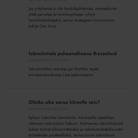
toimenkuva
Jos yrityksessä ei ole henkilöjohtamista, esimieskunta
on
pitää perustaa tai toimitusjohtajan ryhtyä
perustettava
henkilöstöjohtajaksi, sanoo strategisen hyvinvoinnin
tutkija Ossi Aura.
Isännöintiala
puheenaiheena
Isännöintiala puheenaiheena Brysselissä
Brysselissä
AJANKOHTAISTA
24.10.2017
Isännöintiliiton edustaja Jari Porthén tapasi
eurokansanedustaja Liisa Jaakonsaaren.
Olisiko
aika
Olisiko aika sanoa kiireelle seis?
sanoa
AJANKOHTAISTA
18.10.2017
kiireelle
Syksyn Lisävirtaa isännöintiin -kiertueella opetellaan
seis?
ottamaan oma työarki haltuun. Kolmannes isännöitsijöistä
kokee työnsä ylikuormittavaksi ja vaikutusmahdollisuudet
työmäärään puutteellisiksi, kertoo tuore Isännöinnin