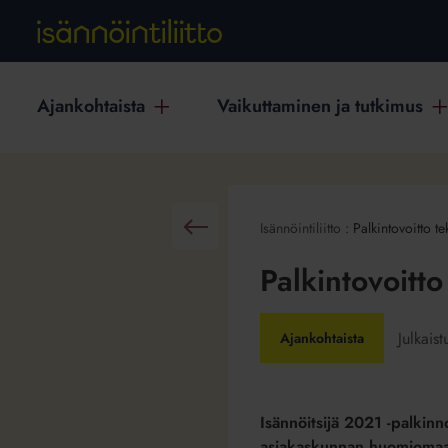
Ajankohtaista
Vaikuttaminen ja tutkimus
Isännöintiliitto
:
Palkintovoitto t
Takaisin
Palkintovoitt
Julkais
Ajankohtaista
Isännöitsijä 2021 -palkinn
asiakaskunnan huomiomaan