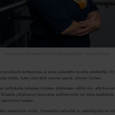
Terhi Jokinen OIT Isännöinnistä on Isännöitsijä 2021. Kuva: Juho Kuva.
aan arvokkaita kohtaamisia ja aitoa palautetta monilta asiakkailta. E
tosta työstä, kuten olen tänä vuonna saanut, Jokinen iloitsee.
 hallituksilta tulleiden kiitosten yllättäneen välillä niin, että kulu
ä. Toisaalta juhlahumun laannuttua palkintovoitto toi myös laadukasta 
 isännöinnin kesken.
 isännöinnin roolia. Esimerkiksi valvojilta ja urakoitsijoilta on tul