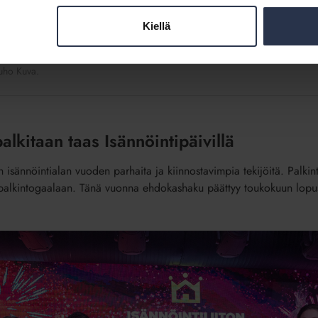
Isännöintiammattilainen
-palkinto jaetaan tänä vuon
Kilpasarjaan ovat tervetulleita isännöintiyrityksissä
Kiellä
isännöitsijänä työskentelevät ammattilaiset, kuten a
kiinteistösihteerit, kirjanpitäjät tai vaikka harjoittelij
uho Kuva.
lkitaan taas Isännöintipäivillä
in isännöintialan vuoden parhaita ja kiinnostavimpia tekijöitä. Palkin
palkintogaalaan. Tänä vuonna ehdokashaku päättyy toukokuun lopu