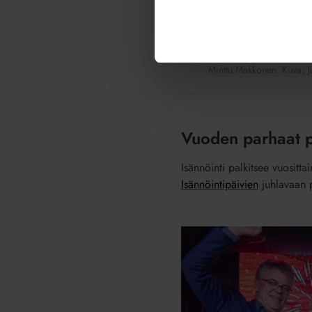
Minttu Makkonen. Kuva; J
Vuoden parhaat pa
Isännöinti palkitsee vuositta
Isännöintipäivien
juhlavaan 