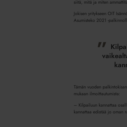
siitä, mitä ja miten ammatti
Jokisen yritykseen OIT Isännö
Asumisteko 2021 -palkinnolla.
Kilpa
vaikealt
kann
­Tämän vuoden palkintokisa
mukaan ilmoittautumista:
– Kilpailuun kannattaa osalli
kannattaa edistää jo oman ra