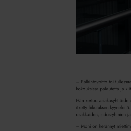
– Palkintovoitto toi tulless
kokouksissa palautetta ja kii
Hän kertoo asiakasyhtiöidensä
itketty liikutuksen kyyneleit
osakkaiden, sidosryhmien ja
– Moni on herännyt miettimään