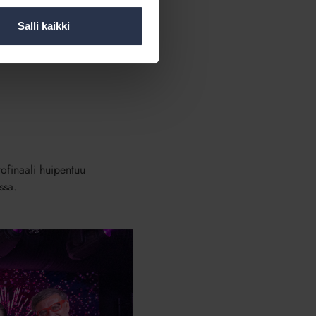
na toista kertaa.
 muissa rooleissa kuin
Salli kaikki
siakaspalvelijat,
at.
tofinaali huipentuu
ssa.