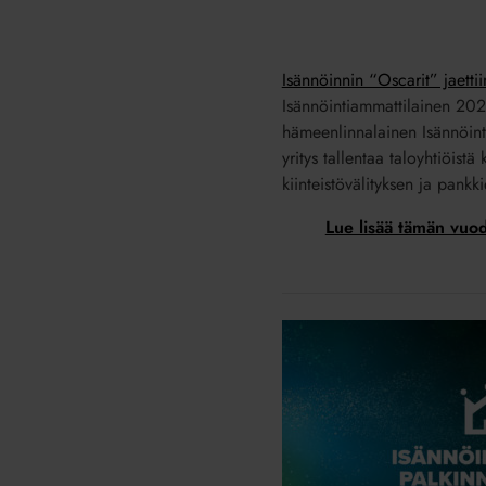
Isännöinnin “Oscarit” jaetti
Isännöintiammattilainen 2021 
hämeenlinnalainen Isännöint
yritys tallentaa taloyhtiöis
kiinteistövälityksen ja pankk
Lue lisää tämän vuo
Ilmoita
ehdokkaasi
mukaan
palkintokisaan
31.5.
mennessä