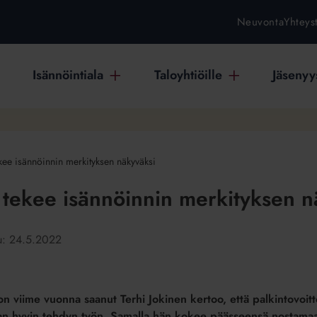
Neuvonta
Yhteys
Isännöintiala
Taloyhtiöille
Jäsenyys
ekee isännöinnin merkityksen näkyväksi
o tekee isännöinnin merkityksen 
tu:
24.5.2022
on viime vuonna saanut Terhi Jokinen kertoo, että palkintovoitt
 hyvin tehdyn työn. Samalla hän kokee päässeensä nostamaan