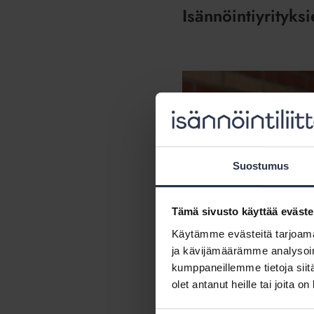
Isännöintiyrityks
Suostumus
Tämä sivusto käyttää eväste
Käytämme evästeitä tarjoama
ja kävijämäärämme analysoim
kumppaneillemme tietoja siitä
olet antanut heille tai joita o