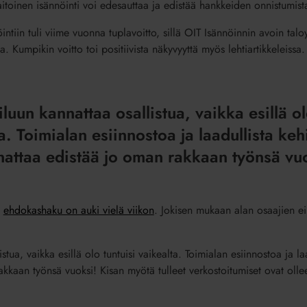
taitoinen isännöinti voi edesauttaa ja edistää hankkeiden onnistumist
intiin tuli viime vuonna tuplavoitto, sillä OIT Isännöinnin avoin tal
 Kumpikin voitto toi positiivista näkyvyyttä myös lehtiartikkeleissa.
iluun kannattaa osallistua, vaikka esillä ol
a. Toimialan esiinnostoa ja laadullista keh
attaa edistää jo oman rakkaan työnsä vu
n
ehdokashaku on auki vielä viikon
. Jokisen mukaan alan osaajien ei 
stua, vaikka esillä olo tuntuisi vaikealta. Toimialan esiinnostoa ja la
kkaan työnsä vuoksi! Kisan myötä tulleet verkostoitumiset ovat olle