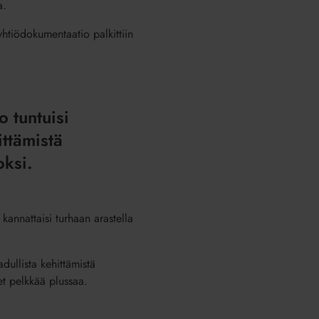
a.
oyhtiödokumentaatio palkittiin
o tuntuisi
ittämistä
oksi.
kannattaisi turhaan arastella
adullista kehittämistä
et pelkkää plussaa.