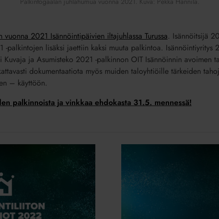
Palkintogaalan juhlahumua vuonna 2021. Kuva: Pekka Hannila.
in vuonna 2021 Isännöintipäivien iltajuhlassa Turussa
. Isännöitsijä 2
-palkintojen lisäksi jaettiin kaksi muuta palkintoa. Isännöintiyritys
i Kuvaja ja Asumisteko 2021 -palkinnon OIT Isännöinnin avoimen ta
tä kattavasti dokumentaatiota myös muiden taloyhtiöille tärkeiden tah
ien – käyttöön.
den palkinnoista ja vinkkaa ehdokasta 31.5. mennessä!
Juhlimisen
arvoinen
isännöinti