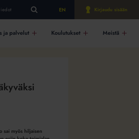
EN
tiedot
Kirjaudu sisään
 ja palvelut
Koulutukset
Meistä
näkyväksi
o sai myös hiljaisen
 esiin koko toimialan