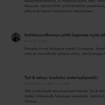
latausinfra-avustuksiin 10 miljoonaa euroa. ARA, Isännöi
tilaisuutta. Isännöintiliitto ja Kiinteistöliitto peräänk
jotka eivät kykene korjaustoimia toteuttamaan.
Kotitalousvähennys
pitää
Kotitalousvähennys pitää laajentaa myös ta
laajentaa
BLOGI
26.10.2022
myös
Energian hinnat laukkaavat ympäri Eurooppaa. Suurelt
taloyhtiöiden
mikä on luonnollisesti johtanut siihen, että Eurooppa
remontteihin
Työ
&
Työ & talous -koulutus materiaalipankki
talous
WEBINAARIT JA VIDEOT
26.10.2022
-
Tältä sivulta löydät esitysmateriaalit kaikista Työ & ta
koulutus
itsellesi klikkaamalla haluamaasi materiaalia. Isännöint
materiaalipankki
Yrttimaa,...