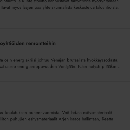
ntiliitto ja Kiinteistöliitto kannustavat taloyhtiöitä hyödyntämään
uuluttavat myös laajempaa yhteiskunnallista keskustelua taloyhtiöistä,
loyhtiöiden remontteihin
a osin energiakriisi johtuu Venäjän brutaalista hyökkäyssodasta,
 katkaisee energiariippuvuuden Venäjään. Näin tietysti pitääkin...
lous -koulutuksen puheenvuoroista. Voit ladata esitysmateriaalit
iliiton puhujien esitysmateriaalit Arjen kaaos hallintaan, Reetta