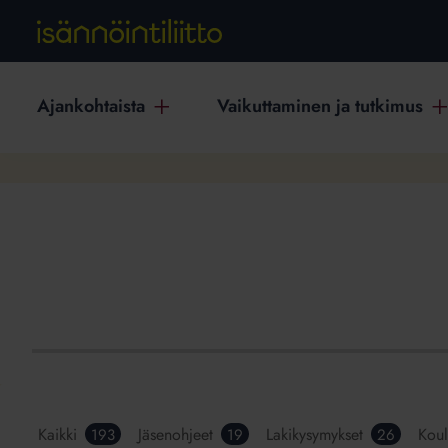
Ajankohtaista
Vaikuttaminen ja tutkimus
Kaikki
Jäsenohjeet
Lakikysymykset
Koul
193
19
26