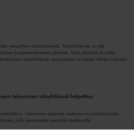
iön remonttien rahoittamisesta. Taloyhtiölainaa voi olla
ilaisten korjaushankkeiden johdosta. Koko taloyhtiö eli kaikki
tämättömyys taloyhtiölainan suuruudesta voi käydä kalliiksi korkojen
ujen tekeminen taloyhtiöissä helpottuu
akeyhtiölakiin. Lakimuutos laajentaa osakkaan muutostyöoikeutta
kkeissa, joilla parannetaan asumisen kestävyyttä.