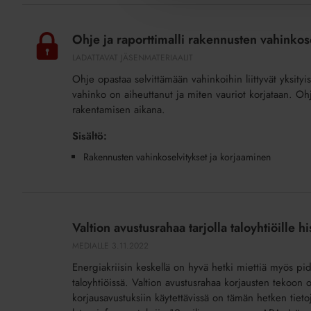
osakas
Ohje
haluaa
ja
Ohje ja raporttimalli rakennusten vahinkose
laittaa
raporttimalli
LADATTAVAT JÄSENMATERIAALIT
aurinkopaneelit
rakennusten
Ohje opastaa selvittämään vahinkoihin liittyvät yksit
parvekkeelleen?
vahinkoselvityksistä
vahinko on aiheuttanut ja miten vauriot korjataan. Ohj
ja
rakentamisen aikana.
korjaamisesta
(lisäpalvelu)
Sisältö:
Rakennusten vahinkoselvitykset ja korjaaminen
Valtion
avustusrahaa
Valtion avustusrahaa tarjolla taloyhtiöille hi
tarjolla
MEDIALLE
3.11.2022
taloyhtiöille
Energiakriisin keskellä on hyvä hetki miettiä myös pi
historiallisen
taloyhtiöissä. Valtion avustusrahaa korjausten tekoon o
paljon
korjausavustuksiin käytettävissä on tämän hetken tiet