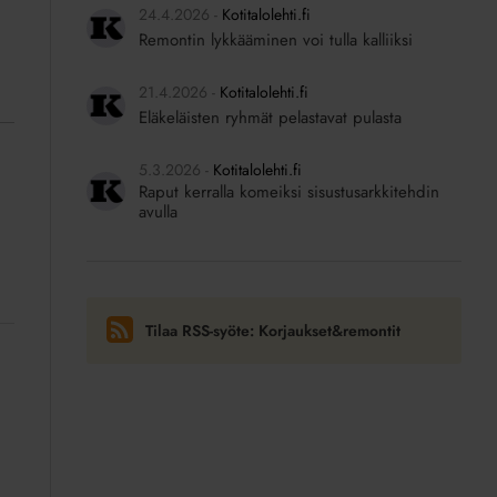
24.4.2026
Kotitalolehti.fi
Remontin lykkääminen voi tulla kalliiksi
21.4.2026
Kotitalolehti.fi
Eläkeläisten ryhmät pelastavat pulasta
5.3.2026
Kotitalolehti.fi
Raput kerralla komeiksi sisustusarkkitehdin
avulla
Tilaa RSS-syöte: Korjaukset&remontit