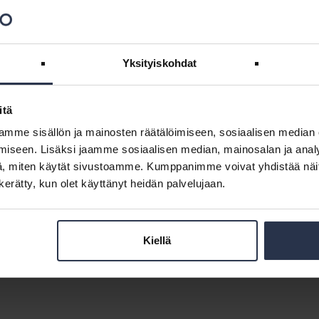
 asetukseksi ilmastoselvityksestä
Yksityiskohdat
 ja laajamittaisilta korjaushankkeilta. Lausunnossaan
hin, jotka on huomioitava, jotta ilmastoselvityksen tuottaminen sujuisi
tyisesti ilmastoselvityksen ja energiatodistusten yhteensopivuuteen
itä
istotietojärjestelmä toimisi taloyhtiön tietojen kotipaikkana myös
mme sisällön ja mainosten räätälöimiseen, sosiaalisen median
2022.
iseen. Lisäksi jaamme sosiaalisen median, mainosalan ja analy
, miten käytät sivustoamme. Kumppanimme voivat yhdistää näitä t
n kerätty, kun olet käyttänyt heidän palvelujaan.
 huomioida, jos osakas haluaa laittaa aurinkopaneelit
Kiellä
lle parvekkeelleen, mutta taloyhtiön kannalta parempi on