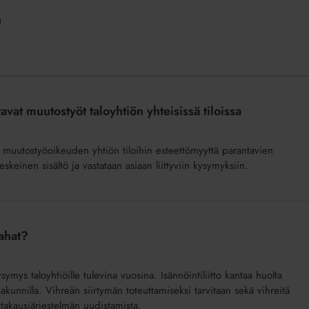
at muutostyöt taloyhtiön yhteisissä tiloissa
 muutostyöoikeuden yhtiön tiloihin esteettömyyttä parantavien
keinen sisältö ja vastataan asiaan liittyviin kysymyksiin.
rahat?
mys taloyhtiöille tulevina vuosina. Isännöintiliitto kantaa huolta
akunnilla. Vihreän siirtymän toteuttamiseksi tarvitaan sekä vihreitä
n takausjärjestelmän uudistamista.