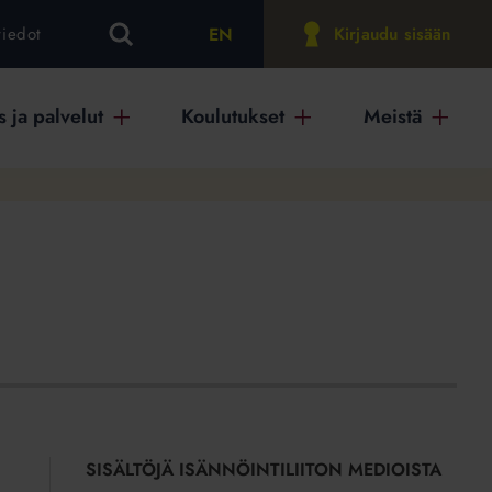
EN
tiedot
Kirjaudu sisään
 ja palvelut
Koulutukset
Meistä
SISÄLTÖJÄ ISÄNNÖINTILIITON MEDIOISTA