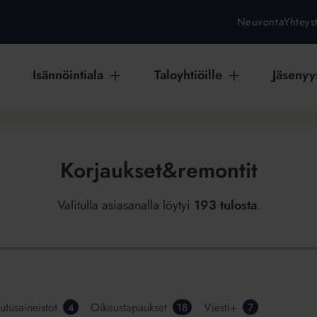
Neuvonta
Yhteys
Isännöintiala
Taloyhtiöille
Jäsenyys
Korjaukset&remontit
Valitulla asiasanalla löytyi
193 tulosta
.
utusaineistot
Oikeustapaukset
Viesti+
4
18
7