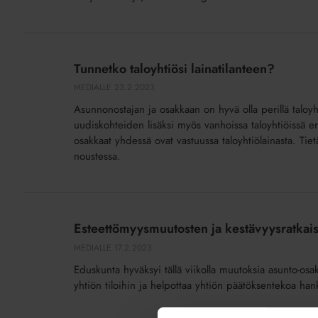
Tunnetko
taloyhtiösi
Tunnetko taloyhtiösi lainatilanteen?
lainatilanteen?
MEDIALLE
23.2.2023
Asunnonostajan ja osakkaan on hyvä olla perillä taloyht
uudiskohteiden lisäksi myös vanhoissa taloyhtiöissä er
osakkaat yhdessä ovat vastuussa taloyhtiölainasta. Tie
noustessa.
Esteettömyysmuutosten
ja
Esteettömyysmuutosten ja kestävyysratkais
kestävyysratkaisujen
MEDIALLE
17.2.2023
tekeminen
Eduskunta hyväksyi tällä viikolla muutoksia asunto-os
taloyhtiöissä
yhtiön tiloihin ja helpottaa yhtiön päätöksentekoa han
helpottuu