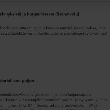
lvityksistä ja korjaamisesta (lisäpalvelu)
yiskohdat niin, että vahingon jälkeen on mahdollisimman selvää, mitä
eessa käsitellään vesi-, viemäri-, palo- ja suurvahingot sekä vahingot
storiallisen paljon
demmän aikavälin energiaremontti- ja muita korjaustarpeita
n ollut tänä vuonna tarjolla historiallisen paljon, ja myös ensi vuonna
ojen mukaan lähes 27 miljoonaa sekä energia-avustuksiin 69 ja