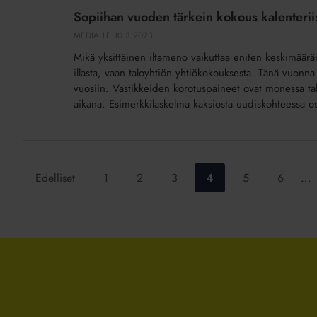
vuoden
Sopiihan vuoden tärkein kokous kalenterii
tärkein
MEDIALLE
10.3.2023
kokous
Mikä yksittäinen iltameno vaikuttaa eniten keskimäärä
kalenteriisi?
illasta, vaan taloyhtiön yhtiökokouksesta. Tänä vuonn
vuosiin. Vastikkeiden korotuspaineet ovat monessa t
aikana. Esimerkkilaskelma kaksiosta uudiskohteessa o
Siirry
Siirry
Siirry
Siirry
Siirry
Siirry
Edelliset
1
2
3
4
5
6
…
sivulle:
sivulle:
sivulle:
sivulle:
sivulle:
sivulle: