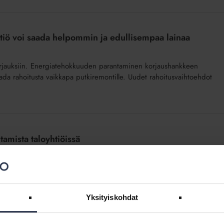
tiö voi saada helpommin ja edullisempaa lainaa
n korjauksiin. Energiatehokkuuden parantaminen korjaushankkeen
ada rahoitusta vaikkapa putkiremontille. Uudet rahoitusvaihtoehdot
amista taloyhtiöissä
tä erityisesti taloudelliset tekijät jarruttavat
Yksityiskohdat