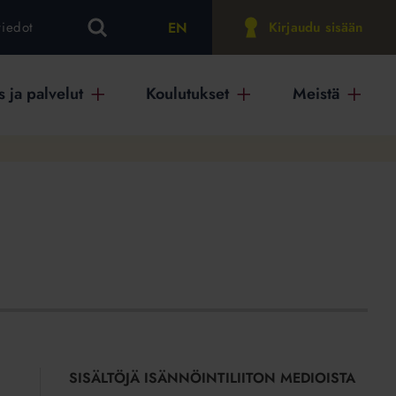
EN
tiedot
Kirjaudu sisään
 ja palvelut
Koulutukset
Meistä
SISÄLTÖJÄ ISÄNNÖINTILIITON MEDIOISTA