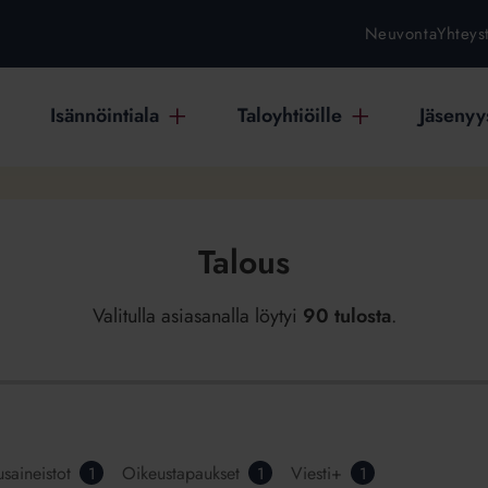
Neuvonta
Yhteys
Isännöintiala
Taloyhtiöille
Jäsenyys
Talous
Valitulla asiasanalla löytyi
90 tulosta
.
usaineistot
Oikeustapaukset
Viesti+
1
1
1