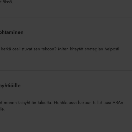
tiöissä.
 johtaminen
ketkä osallistuvat sen tekoon? Miten kiteytät strategian helposti
yhtiöille
eet monen taloyhtiön taloutta. Huhtikuussa hakuun tullut uusi ARAn
le.