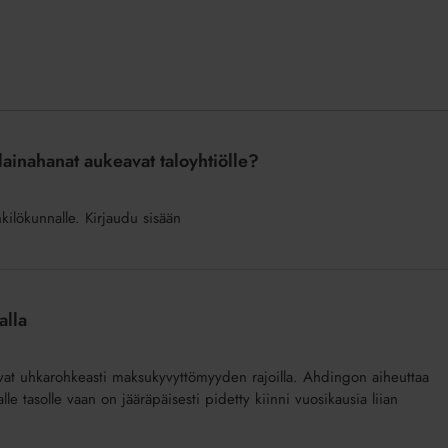
 lainahanat aukeavat taloyhtiölle?
nkilökunnalle. Kirjaudu sisään
alla
uvat uhkarohkeasti maksukyvyttömyyden rajoilla. Ahdingon aiheuttaa
alle tasolle vaan on jääräpäisesti pidetty kiinni vuosikausia liian