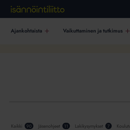
Ajankohtaista
Vaikuttaminen ja tutkimus
Kaikki
Jäsenohjeet
Lakikysymykset
Koulut
90
11
7