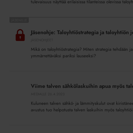
tulevaisuus näyttää erilaisissa tilanteissa olevissa taloyh
paljastavat
taloyhtiöiden
isot
Jäsenohje:
erot
Taloyhtiöstrategia
Jäsenohje: Taloyhtiöstrategia ja taloyhtiön
ja
JÄSENOHJEET
taloyhtiön
Mikä on taloyhtiöstrategia? Miten strategia tehdään ja 
johtaminen
ymmärrettäväksi pariksi lauseeksi?
Viime
talven
Viime talven sähkölaskuihin apua myös talo
sähkölaskuihin
MEDIALLE
26.4.2023
apua
Kuluneen talven sähkö- ja lämmityskulut ovat kiristän
myös
avustus tuo helpotusta talven laskuihin myös taloyhtiöil
taloyhtiöille
Sopiihan