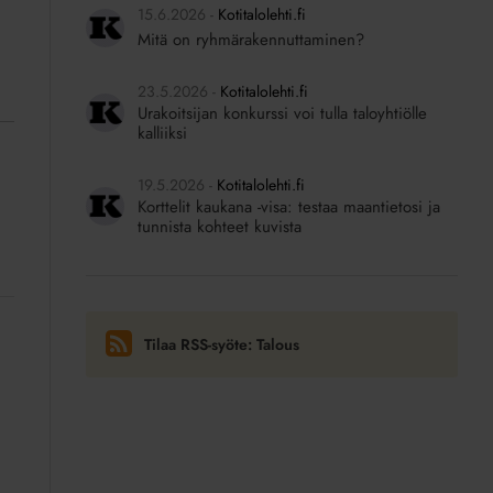
15.6.2026
Kotitalolehti.fi
Mitä on ryhmärakennuttaminen?
23.5.2026
Kotitalolehti.fi
Urakoitsijan konkurssi voi tulla taloyhtiölle
kalliiksi
19.5.2026
Kotitalolehti.fi
Korttelit kaukana -visa: testaa maantietosi ja
tunnista kohteet kuvista
Tilaa RSS-syöte: Talous