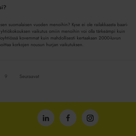
si?
isen suomalaisen vuoden menoihin? Kyse ei ole railakkaasta baari-
a yhtiökokouksen vaikutus omiin menoihin voi olla tärkeämpi kuin
aloyhtiössä kovemmat kuin mahdollisesti kertaakaan 2000-luvun
soittaa korkojen nousun hurjan vaikutuksen.
Siirry
9
Seuraavat
sivulle:
Isännöintiliitto
Isännöintiliitto
Isännöintiliitto
LinkedInissä
Facebookissa
Instagrammissa