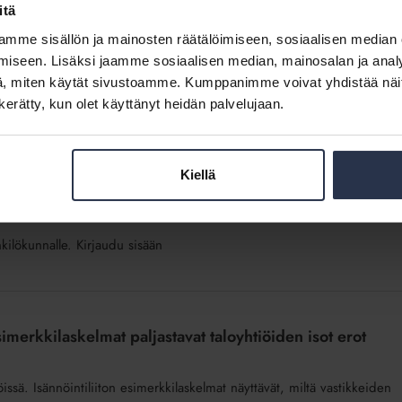
tä talouskyydistä
itä
mme sisällön ja mainosten räätälöimiseen, sosiaalisen median
ttaa käydä läpi tämänhetkinen taloustilanne sekä tulevat
iseen. Lisäksi jaamme sosiaalisen median, mainosalan ja analy
den vastiketasojen nousevan 5–10 prosenttia tänä vuonna. Kulujen
, miten käytät sivustoamme. Kumppanimme voivat yhdistää näitä t
n kerätty, kun olet käyttänyt heidän palvelujaan.
Kiellä
nkilökunnalle. Kirjaudu sisään
imerkkilaskelmat paljastavat taloyhtiöiden isot erot
iöissä. Isännöintiliiton esimerkkilaskelmat näyttävät, miltä vastikkeiden