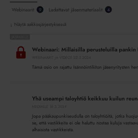
Webinaarit
Ladattavat jäsenmateriaalit
9
4
Näytä aakkosjärjestyksessä
↓
Webinaari:
Millaisilla
Webinaari: Millaisilla perusteluilla pankin
perusteluilla
WEBINAARIT JA VIDEOT
22.3.2024
pankin
Tämä osio on rajattu Isännöintiliiton jäsenyritysten he
lainahanat
aukeavat
taloyhtiölle?
Yhä
useampi
Yhä useampi taloyhtiö keikkuu kuilun reun
taloyhtiö
MEDIALLE
16.3.2024
keikkuu
Jopa pääkaupunkiseudulla on taloyhtiöitä, jotka huoj
kuilun
se, että vastikkeita ei ole haluttu nostaa kuluja vastaav
reunalla
alhaisista vastikkeista.