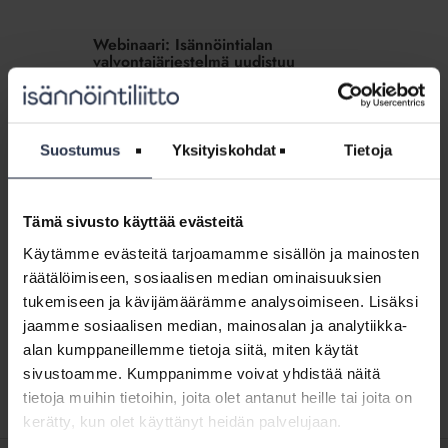
Webinaari:
Isännöintialan
Webinaari: Isännöintialan
valvontajärjestelmä
valvontajärjestelmä uudistuu
uudistuu
WEBINAARIT JA VIDEOT
7.12.2023
Keskuskauppakamarin alaisuuteen perustetaan vuoden
2024 alussa riippumaton toimielin, Isännöinnin eettinen
neuvosto. Mitä uudistus tarkoittaa isännöintiyritysten ja
Suostumus
Yksityiskohdat
Tietoja
alan ammattilaisten kannalta? 30.11.2023 järjestetyssä
webinaarissa tästä kertoivat Isännöintiliiton...
Tämä sivusto käyttää evästeitä
Webinaari:
Käytämme evästeitä tarjoamamme sisällön ja mainosten
Eettiset
Webinaari: Eettiset ohjeet isännöinnin
räätälöimiseen, sosiaalisen median ominaisuuksien
ohjeet
arjessa
tukemiseen ja kävijämäärämme analysoimiseen. Lisäksi
isännöinnin
WEBINAARIT JA VIDEOT
28.9.2022
jaamme sosiaalisen median, mainosalan ja analytiikka-
arjessa
Tämä osio on rajattu Isännöintiliiton jäsenyritysten
alan kumppaneillemme tietoja siitä, miten käytät
henkilökunnalle. Kirjaudu sisään
sivustoamme. Kumppanimme voivat yhdistää näitä
tietoja muihin tietoihin, joita olet antanut heille tai joita on
kerätty, kun olet käyttänyt heidän palvelujaan.