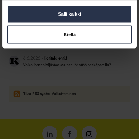
SISÄLTÖJÄ ISÄNNÖINTILIITON MEDIOISTA
Salli kaikki
6.6.2026
Kotitalolehti.fi
Saako mappeja säilyttää kerhohuoneessa?
Kiellä
6.6.2026
Kotitalolehti.fi
Taloyhtiö kerää asukkaista tietoa – sallittua vai ei?
6.6.2026
Kotitalolehti.fi
Voiko isännöitsijäntodistuksen lähettää sähköpostilla?
Tilaa RSS-syöte: Vaikuttaminen
Isännöintiliitto
Isännöintiliitto
Isännöintiliitto