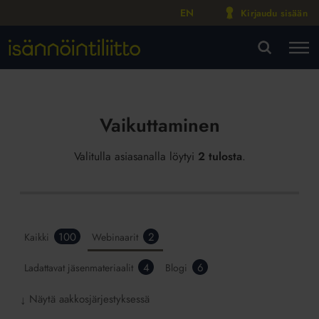
EN
Kirjaudu sisään
M
VA
Vaikuttaminen
Valitulla asiasanalla löytyi
2 tulosta
.
100
2
Kaikki
Webinaarit
4
6
Ladattavat jäsenmateriaalit
Blogi
Näytä aakkosjärjestyksessä
↓