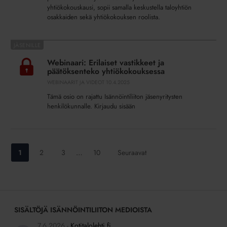
–
yhtiökokouskausi, sopii samalla keskustella taloyhtiön
näin
osakkaiden sekä yhtiökokouksen roolista.
valmistaudut!
Webinaari:
Erilaiset
Webinaari: Erilaiset vastikkeet ja
vastikkeet
päätöksenteko yhtiökokouksessa
ja
WEBINAARIT JA VIDEOT
10.4.2025
päätöksenteko
Tämä osio on rajattu Isännöintiliiton jäsenyritysten
yhtiökokouksessa
henkilökunnalle. Kirjaudu sisään
Siirry
Siirry
Siirry
Siirry
1
2
3
…
10
Seuraavat
sivulle:
sivulle:
sivulle:
sivulle:
SISÄLTÖJÄ ISÄNNÖINTILIITON MEDIOISTA
7.6.2026
Kotitalolehti.fi