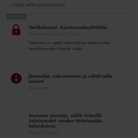
Näytä aakkosjärjestyksessä
↓
Verkkokurssi:
Asunto-
Verkkokurssi: Asunto-osakeyhtiölaki
osakeyhtiölaki
WEBINAARIT JA VIDEOT
11.6.2026
Tämä osio on rajattu Isännöintiliiton jäsenyritysten
henkilökunnalle. Kirjaudu sisään
Jäsenohje:
edustaminen
Jäsenohje: edustaminen ja valtakirjalla
ja
asiointi
valtakirjalla
JÄSENOHJEET
asiointi
Asunnon
omistaja,
Asunnon omistaja, näillä vinkeillä
näillä
valmistaudut vuoden tärkeimpään
vinkeillä
kokoukseesi
valmistaudut
MEDIALLE
17.4.2026