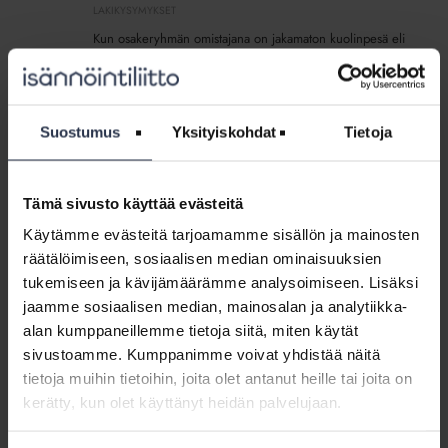
yhtiökokoukseen
LAKIKYSYMYKSET
ja
Kun osakeryhmän omistajana on jakamaton kuolinpesä eli
käyttää
pesänjakoa ei ole perunkirjoituksen jälkeen vielä tehty,
kuolinpesän
kuolinpesän osakkaat voivat käyttää oikeuksiaan
äänivaltaa
yhtiökokouksessa vain yhdessä.
yksin,
Suostumus
Yksityiskohdat
Tietoja
vai
Isännöitsijän
tarvitaanko
työ
kaikkien
Isännöitsijän työ ei lopu yhtiökokoukseen
ei
osakkaiden
Tämä sivusto käyttää evästeitä
MEDIALLE
9.6.2025
lopu
valtuutus
Yhtiökokous on taloyhtiön vuoden tärkein
Käytämme evästeitä tarjoamamme sisällön ja mainosten
yhtiökokoukseen
osallistumiseen?
päätöksentekohetki, mutta kokouksen päättyminen ei
räätälöimiseen, sosiaalisen median ominaisuuksien
Mistä
merkitse työn loppua – päinvastoin, isännöitsijälle se
tukemiseen ja kävijämäärämme analysoimiseen. Lisäksi
selvitetään
tarkoittaa kiireisen ja vastuullisen jälkityön käynnistymistä.
jaamme sosiaalisen median, mainosalan ja analytiikka-
kuolinpesän
osakkaat?
alan kumppaneillemme tietoja siitä, miten käytät
Lakikysymys:
sivustoamme. Kumppanimme voivat yhdistää näitä
Miten
tietoja muihin tietoihin, joita olet antanut heille tai joita on
Lakikysymys: Miten varmistat
varmistat
osallistumisoikeuden yhtiökokoukseen?
kerätty, kun olet käyttänyt heidän palvelujaan.
osallistumisoikeuden
LAKIKYSYMYKSET
yhtiökokoukseen?