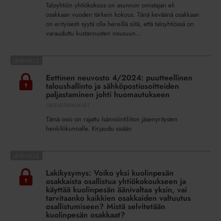
vuoden
Taloyhtiön yhtiökokous on asunnon omistajan eli
tärkeimpään
osakkaan vuoden tärkein kokous. Tänä keväänä osakkaan
kokoukseesi
on erityisesti syytä olla hereillä siitä, että taloyhtiössä on
varauduttu kustannusten nousuun...
Eettinen
neuvosto
Eettinen neuvosto 4/2024: puutteellinen
4/2024:
taloushallinto ja sähköpostiosoitteiden
puutteellinen
paljastaminen johti huomautukseen
taloushallinto
OIKEUSTAPAUKSET
ja
Tämä osio on rajattu Isännöintiliiton jäsenyritysten
sähköpostiosoitteiden
henkilökunnalle. Kirjaudu sisään
paljastaminen
johti
Lakikysymys:
huomautukseen
Voiko
Lakikysymys: Voiko yksi kuolinpesän
yksi
osakkaista osallistua yhtiökokoukseen ja
kuolinpesän
käyttää kuolinpesän äänivaltaa yksin, vai
tarvitaanko kaikkien osakkaiden valtuutus
osakkaista
osallistumiseen? Mistä selvitetään
osallistua
kuolinpesän osakkaat?