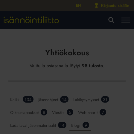
EN
Kirjaudu sisään
M
VA
Yhtiökokous
Valitulla asiasanalla löytyi
98 tulosta
.
134
14
31
Kaikki
Jäsenohjeet
Lakikysymykset
8
5
7
Oikeustapaukset
Viesti+
Webinaarit
14
9
Ladattavat jäsenmateriaalit
Blogi