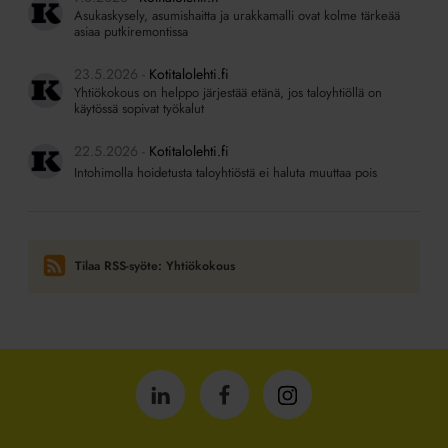
Asukaskysely, asumishaitta ja urakkamalli ovat kolme tärkeää
asiaa putkiremontissa
23.5.2026
Kotitalolehti.fi
Yhtiökokous on helppo järjestää etänä, jos taloyhtiöllä on
käytössä sopivat työkalut
22.5.2026
Kotitalolehti.fi
Intohimolla hoidetusta taloyhtiöstä ei haluta muuttaa pois
Tilaa RSS-syöte: Yhtiökokous
Isännöintiliitto
Isännöintiliitto
Isännöintiliitto
LinkedInissä
Facebookissa
Instagrammissa