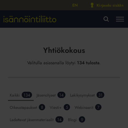
EN
Kirjaudu sisään
M
VA
Yhtiökokous
Valitulla asiasanalla löytyi
134 tulosta
.
134
14
31
Kaikki
Jäsenohjeet
Lakikysymykset
8
5
7
Oikeustapaukset
Viesti+
Webinaarit
14
9
Ladattavat jäsenmateriaalit
Blogi