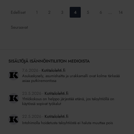
Siirry
Siirry
Siirry
Siirry
Siirry
Siirry
Siirry
Edelliset
1
2
3
4
5
6
…
14
sivulle:
sivulle:
sivulle:
sivulle:
sivulle:
sivulle:
sivulle:
Seuraavat
SISÄLTÖJÄ ISÄNNÖINTILIITON MEDIOISTA
7.6.2026
Kotitalolehti.fi
Asukaskysely, asumishaitta ja urakkamalli ovat kolme tärkeää
asiaa putkiremontissa
23.5.2026
Kotitalolehti.fi
Yhtiökokous on helppo järjestää etänä, jos taloyhtiöllä on
käytössä sopivat työkalut
22.5.2026
Kotitalolehti.fi
Intohimolla hoidetusta taloyhtiöstä ei haluta muuttaa pois