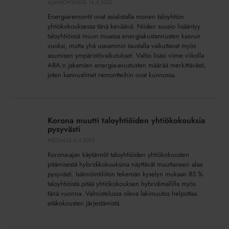
AJANKOHTAISTA
14.4.2022
Energiaremontit ovat asialistalla monen taloyhtiön
yhtiökokouksessa tänä keväänä. Niiden suosio lisääntyy
taloyhtiöissä muun muassa energiakustannusten kasvun
vuoksi, mutta yhä useammin taustalla vaikuttavat myös
asumisen ympäristövaikutukset. Valtio lisäsi viime viikolla
ARA:n jakamien energia-avustusten määrää merkittävästi,
joten kannustimet remontteihin ovat kunnossa.
Korona
muutti
Korona muutti taloyhtiöiden yhtiökokouksia
taloyhtiöiden
pysyvästi
yhtiökokouksia
MEDIALLE
5.4.2022
pysyvästi
Korona-ajan käytännöt taloyhtiöiden yhtiökokousten
pitämisestä hybridikokouksina näyttävät muuttaneen alaa
pysyvästi. Isännöintiliiton tekemän kyselyn mukaan 85 %
taloyhtiöistä pitää yhtiökokouksen hybridimallilla myös
tänä vuonna. Valmistelussa oleva lakimuutos helpottaa
etäkokousten järjestämistä.