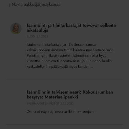
Näytä aakkosjärjestyksessä
↓
Isännöinti
ja
Isännöinti ja tilintarkastajat toivovat selkeitä
tilintarkastajat
aikatauluja
toivovat
BLOGI
5.1.2023
selkeitä
Istuimme tilintarkastaja Jari Etelämaan kanssa
aikatauluja
kahvikupposen ääressä tammikuisena maanantaipäivänä.
Pohdimme, millaisiin asioihin isännöinnin olisi hyvä
kiinnittää huomiota tilinpäätöksissä. Joulun tienoilla olin
keskustellut tilinpäätöksistä myös kahden...
Isännöinnin
talviseminaari:
Isännöinnin talviseminaari: Kokousrumban
Kokousrumban
kesytys: Materiaalipankki
kesytys:
WEBINAARIT JA VIDEOT
2.12.2022
Materiaalipankki
Otetta ei näytetä, koska artikkeli on suojattu.
Työ