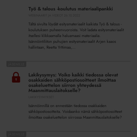
&
Työ & talous -koulutus materiaalipankki
talous
WEBINAARIT JA VIDEOT
26.10.2022
-
Tältä sivulta löydät esitysmateriaalit kaikista Työ & talous -
koulutus
koulutuksen puheenvuoroista. Voit ladata esitysmateriaalit
materiaalipankki
itsellesi klikkaamalla haluamaasi materiaalia.
Isännöintiliiton puhujien esitysmateriaalit Arjen kaaos
hallintaan, Reetta Yrttimaa,...
Lakikysymys:
Voiko
Lakikysymys: Voiko kaikki tiedossa olevat
kaikki
osakkaiden sähköpostiosoitteet ilmoittaa
tiedossa
osakeluettelon siirron yhteydessä
Maanmittauslaitokselle?
olevat
LAKIKYSYMYKSET
osakkaiden
sähköpostiosoitteet
Isännöinnillä on ennestään tiedossa osakkaiden
ilmoittaa
sähköpostiosoitteita. Voidaanko nämä sähköpostiosoitteet
ilmoittaa osakeluettelon siirrossa Maanmittauslaitokselle?
osakeluettelon
siirron
yhteydessä
Webinaari: