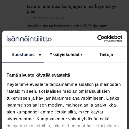
uusi
Isännöinnin uusi laatujärjestelmä käynnistyy
laatujärjestelmä
pian
käynnistyy
AJANKOHTAISTA
16.12.2025
pian
Isännöintiliitto on kehittänyt vuoden 2025 ajan uutta
yrityssertifiointien laatujärjestelmää, kun Isännöinnin
Auktorisointi ISA ry:n toiminnot siirtyivät Isännöintiliiton
hallinnoitaviksi. Isännöintiliiton hallitus vahvisti joulukuun
kokouksessaan sertifiointikriteerit ja...
Suostumus
Yksityiskohdat
Tietoja
Vaikuttaja-
areena
Vaikuttaja-areena 2025 auttoi kehittämään
Tämä sivusto käyttää evästeitä
2025
isännöinnin laadunvarmistusta
auttoi
Käytämme evästeitä tarjoamamme sisällön ja mainosten
AJANKOHTAISTA
9.12.2025
kehittämään
räätälöimiseen, sosiaalisen median ominaisuuksien
Isännöintiliiton vaikuttaja-areena pohti tänä vuonna
isännöinnin
etenkin isännöinnin laadun olemusta ja varmistusta. Ensi
tukemiseen ja kävijämäärämme analysoimiseen. Lisäksi
laadunvarmistusta
vuonna sertifioinnin kehittäminen jatkuu. Haku vaikuttaja-
jaamme sosiaalisen median, mainosalan ja analytiikka-
areenaan 2026 on auki loppiaiseen 6.1.2025 asti.
alan kumppaneillemme tietoja siitä, miten käytät
Isännöintiliiton...
sivustoamme. Kumppanimme voivat yhdistää näitä
tietoja muihin tietoihin, joita olet antanut heille tai joita on