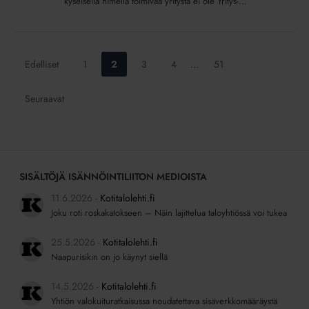
kyseisellä nimellä toimivaa yritystä ei ole Yritys-...
Siirry
Siirry
Siirry
Siirry
Siirry
Edelliset
1
2
3
4
…
51
sivulle:
sivulle:
sivulle:
sivulle:
sivulle:
Seuraavat
SISÄLTÖJÄ ISÄNNÖINTILIITON MEDIOISTA
11.6.2026
Kotitalolehti.fi
Joku roti roskakatokseen – Näin lajittelua taloyhtiössä voi tukea
25.5.2026
Kotitalolehti.fi
Naapurisikin on jo käynyt siellä
14.5.2026
Kotitalolehti.fi
Yhtiön valokuituratkaisussa noudatettava sisäverkkomääräystä