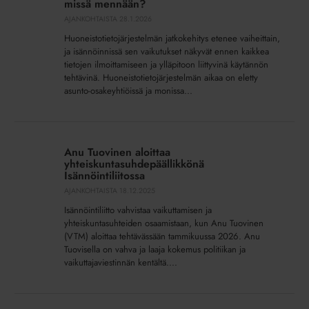
missä mennään?
missä
AJANKOHTAISTA
28.1.2026
mennään?
Huoneistotietojärjestelmän jatkokehitys etenee vaiheittain,
ja isännöinnissä sen vaikutukset näkyvät ennen kaikkea
tietojen ilmoittamiseen ja ylläpitoon liittyvinä käytännön
tehtävinä. Huoneistotietojärjestelmän aikaa on eletty
asunto-osakeyhtiöissä ja monissa...
Anu
Tuovinen
Anu Tuovinen aloittaa
aloittaa
yhteiskuntasuhdepäällikkönä
yhteiskuntasuhdepäällikkönä
Isännöintiliitossa
Isännöintiliitossa
AJANKOHTAISTA
18.12.2025
Isännöintiliitto vahvistaa vaikuttamisen ja
yhteiskuntasuhteiden osaamistaan, kun Anu Tuovinen
(VTM) aloittaa tehtävässään tammikuussa 2026. Anu
Tuovisella on vahva ja laaja kokemus politiikan ja
vaikuttajaviestinnän kentältä....
Isännöinnin