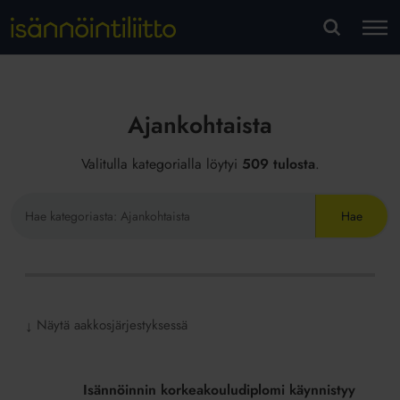
M
VA
Ajankohtaista
Valitulla kategorialla löytyi
509 tulosta
.
Hae
sivustolta
Näytä aakkosjärjestyksessä
↓
Isännöinnin
korkeakouludiplomi
Isännöinnin korkeakouludiplomi käynnistyy
käynnistyy