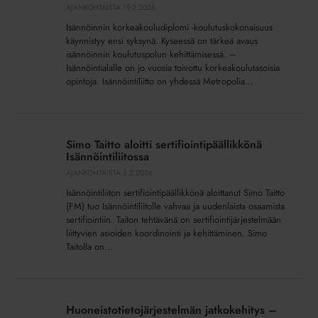
AJANKOHTAISTA
19.2.2026
Isännöinnin korkeakouludiplomi -koulutuskokonaisuus
käynnistyy ensi syksynä. Kyseessä on tärkeä avaus
isännöinnin koulutuspolun kehittämisessä. –
Isännöintialalle on jo vuosia toivottu korkeakoulutasoisia
opintoja. Isännöintiliitto on yhdessä Metropolia...
Simo
Taitto
Simo Taitto aloitti sertifiointipäällikkönä
aloitti
Isännöintiliitossa
sertifiointipäällikkönä
AJANKOHTAISTA
3.2.2026
Isännöintiliitossa
Isännöintiliiton sertifiointipäällikkönä aloittanut Simo Taitto
(FM) tuo Isännöintiliitolle vahvaa ja uudenlaista osaamista
sertifiointiin. Taiton tehtävänä on sertifiointijärjestelmään
liittyvien asioiden koordinointi ja kehittäminen. Simo
Taitolla on...
Huoneistotietojärjestelmän
jatkokehitys
Huoneistotietojärjestelmän jatkokehitys –
–