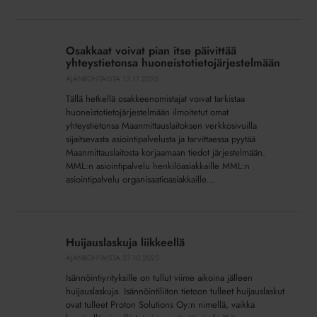
jatkuu
Osakkaat
voivat
Osakkaat voivat pian itse päivittää
pian
yhteystietonsa huoneistotietojärjestelmään
itse
AJANKOHTAISTA
13.11.2025
päivittää
Tällä hetkellä osakkeenomistajat voivat tarkistaa
yhteystietonsa
huoneistotietojärjestelmään ilmoitetut omat
huoneistotietojärjestelmään
yhteystietonsa Maanmittauslaitoksen verkkosivuilla
sijaitsevasta asiointipalvelusta ja tarvittaessa pyytää
Maanmittauslaitosta korjaamaan tiedot järjestelmään.
MML:n asiointipalvelu henkilöasiakkaille MML:n
asiointipalvelu organisaatioasiakkaille...
Huijauslaskuja
liikkeellä
Huijauslaskuja liikkeellä
AJANKOHTAISTA
27.10.2025
Isännöintiyrityksille on tullut viime aikoina jälleen
huijauslaskuja. Isännöintiliiton tietoon tulleet huijauslaskut
ovat tulleet Proton Solutions Oy:n nimellä, vaikka