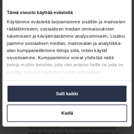
Tämä sivusto käyttää evästeitä
Tiedotemalli:
Käytämme evästeitä tarjoamamme sisällön ja mainosten
Huoneistotietojärjestelmä
Tiedotemalli: Huoneistotietojärjestelmä
räätälöimiseen, sosiaalisen median ominaisuuksien
(lisäpalvelu)
(lisäpalvelu)
tukemiseen ja kävijämäärämme analysoimiseen. Lisäksi
JÄSENPALVELUT
jaamme sosiaalisen median, mainosalan ja analytiikka-
Hyödynnä tiedotetta viestinnässä, kun
alan kumppaneillemme tietoja siitä, miten käytät
huoneistotietojärjestelmä (eli osakehuoneistorekisteri) ja
sivustoamme. Kumppanimme voivat yhdistää näitä
siihen siirtyminen herättää kysymyksiä taloyhtiössä.
tietoja muihin tietoihin, joita olet antanut heille tai joita on
Sisältö:
kerätty, kun olet käyttänyt heidän palvelujaan.
Tiedote: Isännöinti hoitaa taloyhtiön
huoneistotietojärjestelmään
Salli kaikki
Tiedotemalli:
Taloyhtiö
Tiedotemalli: Taloyhtiö siirretty
siirretty
huoneistotietojärjestelmään (lisäpalvelu)
Kiellä
huoneistotietojärjestelmään
JÄSENPALVELUT
(lisäpalvelu)
Hyödynnä tiedotetta viestinnässä, kun asiakastaloyhtiön
osakeluettelo on siirretty huoneistotietojärjestelmään (eli