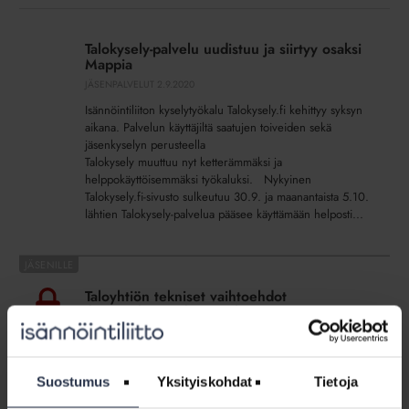
Talokysely-
palvelu
Talokysely-palvelu uudistuu ja siirtyy osaksi
uudistuu
Mappia
ja
JÄSENPALVELUT
2.9.2020
siirtyy
Isännöintiliiton kyselytyökalu Talokysely.fi kehittyy syksyn
osaksi
aikana. Palvelun käyttäjiltä saatujen toiveiden sekä
Mappia
jäsenkyselyn perusteella
Talokysely muuttuu nyt ketterämmäksi ja
helppokäyttöisemmäksi työkaluksi. Nykyinen
Talokysely.fi-sivusto sulkeutuu 30.9. ja maanantaista 5.10.
lähtien Talokysely-palvelua pääsee käyttämään helposti...
Taloyhtiön
tekniset
Taloyhtiön tekniset vaihtoehdot
vaihtoehdot
ilmanvaihtoon, lämmitykseen ja
ilmanvaihtoon,
viilentämiseen
lämmitykseen
SIVU
ja
Taloyhtiön energia- ja ilmastonmuutos - isännöinnin
Suostumus
Yksityiskohdat
Tietoja
viilentämiseen
oppaassa kerrotaan, millaisia teknisiä vaihtoehtoja
taloyhtiössä on energiahankkeissaan.