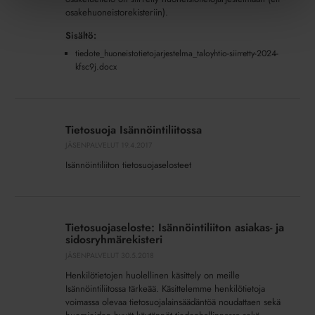
osakehuoneistorekisteriin).
Sisältö:
tiedote_huoneistotietojarjestelma_taloyhtio-siirretty-2024-
kfsc9j.docx
Tietosuoja
Isännöintiliitossa
Tietosuoja Isännöintiliitossa
JÄSENPALVELUT
19.4.2017
Isännöintiliiton tietosuojaselosteet
Tietosuojaseloste:
Isännöintiliiton
Tietosuojaseloste: Isännöintiliiton asiakas- ja
asiakas-
sidosryhmärekisteri
ja
JÄSENPALVELUT
30.5.2018
sidosryhmärekisteri
Henkilötietojen huolellinen käsittely on meille
Isännöintiliitossa tärkeää. Käsittelemme henkilötietoja
voimassa olevaa tietosuojalainsäädäntöä noudattaen sekä