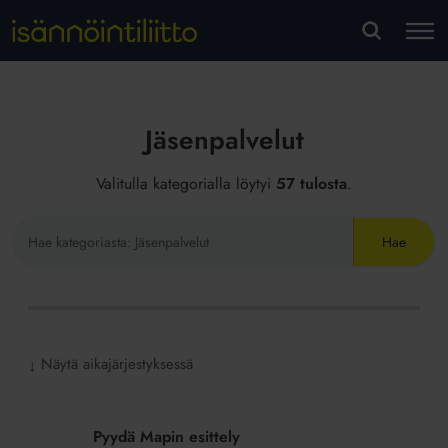
M
VA
Jäsenpalvelut
Valitulla kategorialla löytyi
57 tulosta
.
Hae
sivustolta
Näytä aikajärjestyksessä
↓
Pyydä
Mapin
Pyydä Mapin esittely
esittely