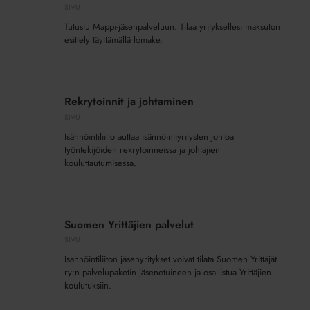
SIVU
Tutustu Mappi-jäsenpalveluun. Tilaa yrityksellesi maksuton
esittely täyttämällä lomake.
Rekrytoinnit
ja
Rekrytoinnit ja johtaminen
johtaminen
SIVU
Isännöintiliitto auttaa isännöintiyritysten johtoa
työntekijöiden rekrytoinneissa ja johtajien
kouluttautumisessa.
Suomen
Yrittäjien
Suomen Yrittäjien palvelut
palvelut
SIVU
Isännöintiliiton jäsenyritykset voivat tilata Suomen Yrittäjät
ry:n palvelupaketin jäsenetuineen ja osallistua Yrittäjien
koulutuksiin.