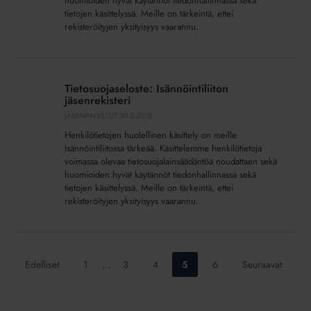
huomioiden hyvät käytännöt tiedonhallinnassa sekä
tietojen käsittelyssä. Meille on tärkeintä, ettei
rekisteröityjen yksityisyys vaarannu.
Tietosuojaseloste:
Isännöintiliiton
Tietosuojaseloste: Isännöintiliiton
jäsenrekisteri
jäsenrekisteri
JÄSENPALVELUT
30.5.2018
Henkilötietojen huolellinen käsittely on meille
Isännöintiliitossa tärkeää. Käsittelemme henkilötietoja
voimassa olevaa tietosuojalainsäädäntöä noudattaen sekä
huomioiden hyvät käytännöt tiedonhallinnassa sekä
tietojen käsittelyssä. Meille on tärkeintä, ettei
rekisteröityjen yksityisyys vaarannu.
Siirry
Siirry
Siirry
Siirry
Siirry
Edelliset
1
…
3
4
5
6
Seuraavat
sivulle:
sivulle:
sivulle:
sivulle:
sivulle: