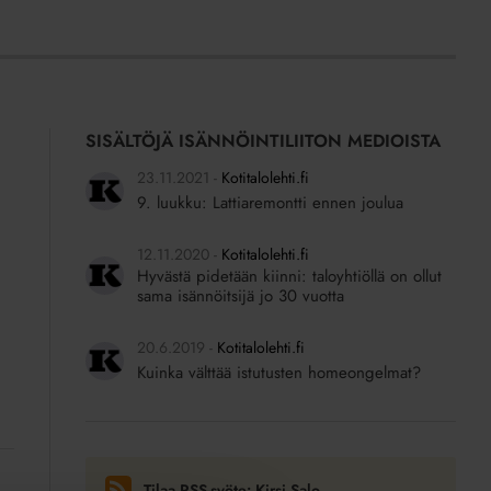
SISÄLTÖJÄ ISÄNNÖINTILIITON MEDIOISTA
23.11.2021
Kotitalolehti.fi
9. luukku: Lattiaremontti ennen joulua
12.11.2020
Kotitalolehti.fi
Hyvästä pidetään kiinni: taloyhtiöllä on ollut
sama isännöitsijä jo 30 vuotta
20.6.2019
Kotitalolehti.fi
Kuinka välttää istutusten homeongelmat?
Tilaa RSS-syöte: Kirsi Salo