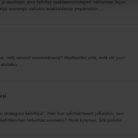
ta ja asuntojen arvo kehittyy osakkeenomistajien valitseman linjan
istöjä suurempi vaikutus asiakkaidensa ympäristöön....
nä, mitä sanoisit ensimmäisenä? Aloittaisitko siitä, mitä olit juuri
loitatko...
ksi
 strategisia kehittäjiä”. Heti kun valintakriteerit julkaistiin, sain
kehittäminen tarkoittaa suomeksi? Hyvä kysymys. Sitä pohdin...