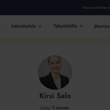
Neuvonta
Yhteys
Isännöintiala
Taloyhtiöille
Jäsenyys
Kirsi Salo
Löytyi
7 tulosta
.