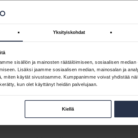
isännöinnin ammattilainen haaveilee kumppanuudesta
mme nähdään arvokkaana työnä taloyhtiön eteen, ei pelkkänä
rjoittivat, kun pyysimme heitä kuvittelemaan itsensä 10–15 vuoden...
Yksityiskohdat
itä
mme sisällön ja mainosten räätälöimiseen, sosiaalisen median
iseen. Lisäksi jaamme sosiaalisen median, mainosalan ja analy
suhdetta jäsentyytyväisyyskyselyn avulla. Selvitämme vuosittain, mitä
, miten käytät sivustoamme. Kumppanimme voivat yhdistää näitä t
uoden vaikuttamisesta ja jäsenpalveluista. Helmikuun alussa tehdyn
n kerätty, kun olet käyttänyt heidän palvelujaan.
Kiellä