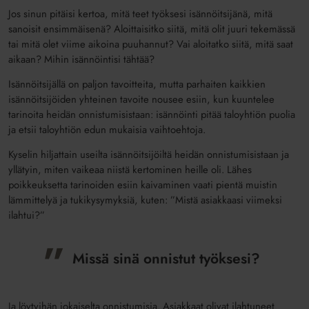
Jos sinun pitäisi kertoa, mitä teet työksesi isännöitsijänä, mitä
sanoisit ensimmäisenä? Aloittaisitko siitä, mitä olit juuri tekemässä
tai mitä olet viime aikoina puuhannut? Vai aloitatko siitä, mitä saat
aikaan? Mihin isännöintisi tähtää?
Isännöitsijällä on paljon tavoitteita, mutta parhaiten kaikkien
isännöitsijöiden yhteinen tavoite nousee esiin, kun kuuntelee
tarinoita heidän onnistumisistaan: isännöinti pitää taloyhtiön puolia
ja etsii taloyhtiön edun mukaisia vaihtoehtoja.
Kyselin hiljattain useilta isännöitsijöiltä heidän onnistumisistaan ja
yllätyin, miten vaikeaa niistä kertominen heille oli. Lähes
poikkeuksetta tarinoiden esiin kaivaminen vaati pientä muistin
lämmittelyä ja tukikysymyksiä, kuten: ”Mistä asiakkaasi viimeksi
ilahtui?”
Missä sinä onnistut työksesi?
Ja löytyihän jokaiselta onnistumisia. Asiakkaat olivat ilahtuneet