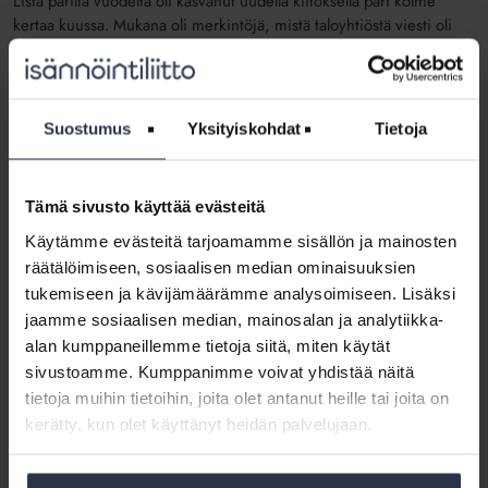
Lista parilta vuodelta oli kasvanut uudella kiitoksella pari kolme
kertaa kuussa. Mukana oli merkintöjä, mistä taloyhtiöstä viesti oli
peräisin. Onnistumisten kirjaamisesta oli ollut jo hyötyäkin: yrittäjä
oli saanut niistä referenssejä potentiaalisille uusille asiakkaille.
Ihmisen mieli tallentaa epäonnistumisia tehokkaammin kuin
Suostumus
Yksityiskohdat
Tietoja
onnistumisia. Se auttaa ottamaan virheistä opiksi ja välttämään
tulevia vaaroja. Työhyvinvoinnin ja motivaation kannalta on
kuitenkin tärkeää voida kokea myös onnistumisia ja muistaa niitä.
Tämä sivusto käyttää evästeitä
Missä sinä onnistut työksesi?
Käytämme evästeitä tarjoamamme sisällön ja mainosten
Katso myös:
Uskalla onnistua – uskalla epäonnistua! Vuorovaikutus
räätälöimiseen, sosiaalisen median ominaisuuksien
ja rohkeus menestyksen tekijöinä Isännöintipäivillä 12.9.2018 kello
tukemiseen ja kävijämäärämme analysoimiseen. Lisäksi
15.50
jaamme sosiaalisen median, mainosalan ja analytiikka-
alan kumppaneillemme tietoja siitä, miten käytät
sivustoamme. Kumppanimme voivat yhdistää näitä
Asiakastyytyväisyys
Markkinointi
tietoja muihin tietoihin, joita olet antanut heille tai joita on
kerätty, kun olet käyttänyt heidän palvelujaan.
Jaa somessa