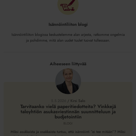
Isännöintiliiton blogi
Isännöintiliiton blogissa keskustelemme alan arjesta, ratkomme ongelmia
ja pohdimme, mitä alan uudet tuulet tuovat tullessaan.
Aiheeseen liittyvää
Tarvitaanko
vielä
paperitiedotteita?
5.5.2026
/
Kirsi Salo
Vinkkejä
Tarvitaanko vielä paperitiedotteita? Vinkkejä
taloyhtiön asukasviestinnän suunnitteluun ja
taloyhtiön
budjetointiin
asukasviestinnän
BLOGI
suunnitteluun
ja
Miksi asukkaista ja osakkaista tuntuu, että isännöinti ”ei tee mitään”? Miksi