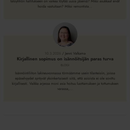
taloyhtiön hallitukseen on vaikea löytää uusia jäseniä? Miksi asukkaat eivät
budjetointiin
hoida vastuitaan? Miksi remontista...
Kirjallinen
sopimus
on
10.3.2026
/
Jenni Valkama
isännöitsijän
Kirjallinen sopimus on isännöitsijän paras turva
paras
BLOGI
turva
Isännöintiliiton lakineuvonnassa törmäämme usein tilanteisiin, joissa
epäselvyydet syntyvät yksinkertaisesti siitä, että asioista ei ole sovittu
kirjallisesti. Vaikka arjessa moni asia hoituu luottamuksen ja tottumuksen
varassa,...