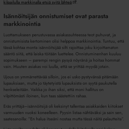
kilpailulla markkinalla etsiä syitä lähteä
.
Isännöitsijän onnistumiset ovat parasta
markkinointia
Luottamukseen perustuvassa asiakassuhteessa teot puhuvat, ja
onnistumisista kertominen olisi helppoa markkinointia. Tuntuu, että
tässä kohtaa monta isännöitsijää silti rajoittaa joku kirjoittamaton
sääntö siitä, että laiska töitään luettelee. Onnistuminenhan kuuluu
sopimukseen – parempi rengin pysyä nöyränä ja hoitaa hommat
vain. Muuten asiakas voi luulla, että se yrittää myydä jotain.
Ujous on ymmärrettävää silloin, jos ei usko pystyvänsä pitämään
lupauksiaan, mutta jo täytetyistä lupauksista on syytä paukutella
henkseleitään. Vaikka jo ihan siksi, että moni hallitus on
vilpittömästi iloinen, kun taas säästettiin rahaa.
Eräs yrittäjä–isännöitsijä oli keksinyt tallentaa asiakkaiden kiitokset
varmuuden vuoksi koneelleen. Pyysin listaa nähtäväksi ja sain sen,
saatesanoilla: ”En halua itseäni nostaa mutta tässä näitä palautteita”.