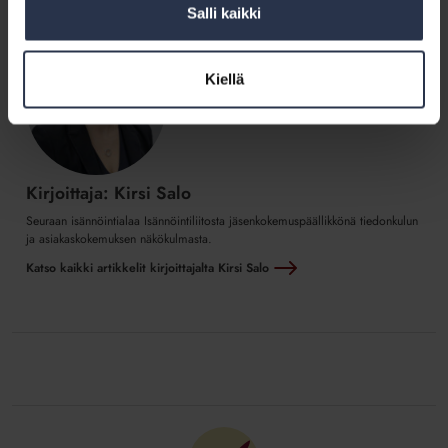
Salli kaikki
Kiellä
Kirjoittaja: Kirsi Salo
Seuraan isännöintialaa Isännöintiliitosta jäsenkokemuspäällikkönä tiedonkulun
ja asiakaskokemuksen näkökulmasta.
Katso kaikki artikkelit kirjoittajalta Kirsi Salo