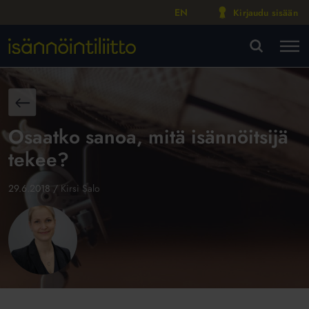
EN
Kirjaudu sisään
M
VA
aisin
Osaatko sanoa, mitä isännöitsijä
tekee?
29.6.2018
/
Kirsi Salo