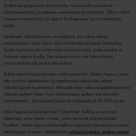
budjetissa pysyneistä remonteista, vaikeuksitta sujuneista
yhtiökokouksista ja nopeista vastauksista kysymyksiin. Silloin tällöin
muutama isännöitsijä oli saanut kukkapuskan hyvin hoidetusta
työstä.
Asiakkaan ilahduttaminen on helppoa, kun tämä näkee
onnistumisen omin silmin eikä sitä tarvitse erikseen hehkuttaa.
Kuulin kuitenkin tarinoita myös onnistumisista, joista asiakas ei
koskaan saanut kuulla. Itse asiassa suurin osa isännöitsijän
onnistumisista jää asiakkailta piiloon.
Erästä isännöitsijää kaivelee vielä vuosienkin jälkeen tapaus, jossa
hän onnistui säästämään kymppitonneja taloyhtiön rahoja.
Isännöitsijä oli huomannut, että putkirikon vakuutuspäätös perustui
väärään putken ikään. Kun rikkoutuneen putken ikä oikaistiin
nuoremmaksi, korvaukset kasvoivat reippaasti yli 20 000 euroa.
Miksi tapaus jäi kaivelemaan? Taloyhtiön hallitus ei joutunut
tekemään asian eteen mitään, joten he eivät siitä myöskään
kuulleet. Vähän ajan kuluttua hallitus kilpailutti isännöinnin toiseen
halvempaan firmaan. Valitettavasti
pitkäaikainenkin asiakas saattaa