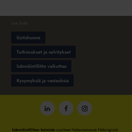
Lue lisää
Uutishuone
Tutkimukset ja selvitykset
Isännöintiliitto vaikuttaa
Kysymyksiä ja vastauksia
Isännöintiliitto
Isännöintiliitto
Isännöintiliitto
LinkedInissä
Facebookissa
Instagrammissa
Isännöintiliiton toimisto
sijaitsee Hakaniemessä Helsingissä.