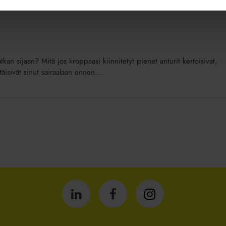
tkan sijaan? Mitä jos kroppaasi kiinnitetyt pienet anturit kertoisivat,
äisivät sinut sairaalaan ennen...
Isännöintiliitto
Isännöintiliitto
Isännöintiliitto
LinkedInissä
Facebookissa
Instagrammissa