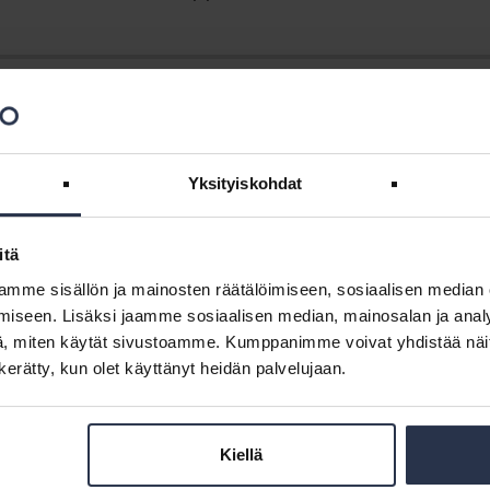
et kasvavat. Digitalisaatio ja palvelukehittäminen mahdollistavat
sen palveluita ja loistavia asiakaskokemuksia. Työskentelen hyvän
Yksityiskohdat
tää ja mahdollisuuksia on monia!
itä
mme sisällön ja mainosten räätälöimiseen, sosiaalisen median
iseen. Lisäksi jaamme sosiaalisen median, mainosalan ja analy
, miten käytät sivustoamme. Kumppanimme voivat yhdistää näitä t
tintää
n kerätty, kun olet käyttänyt heidän palvelujaan.
 Kannattaisi olla, sillä sähköposti on edelleen tehokkain
en ja erittäin henkilökohtainen tapa viestiä.
Kiellä