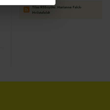
Tilaa RSS-syöte: Marianne Falck-
Hvilstafeldt