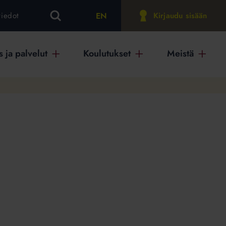
EN
tiedot
Kirjaudu sisään
 ja palvelut
Koulutukset
Meistä