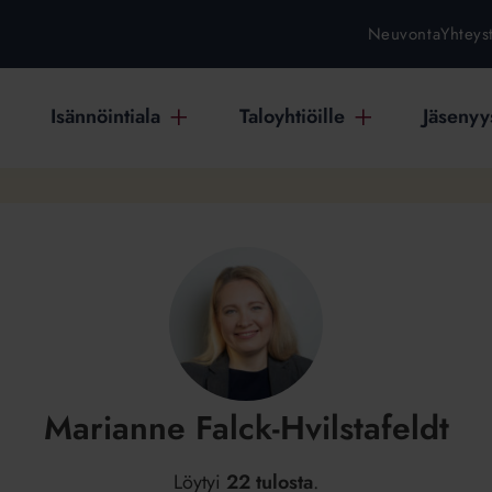
Neuvonta
Yhteys
Isännöintiala
Taloyhtiöille
Jäsenyys
Marianne Falck-Hvilstafeldt
Löytyi
22 tulosta
.