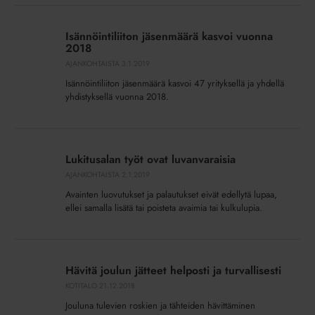
Isännöintiliiton
jäsenmäärä
Isännöintiliiton jäsenmäärä kasvoi vuonna
kasvoi
2018
vuonna
AJANKOHTAISTA
3.1.2019
2018
Isännöintiliiton jäsenmäärä kasvoi 47 yrityksellä ja yhdellä
yhdistyksellä vuonna 2018.
Lukitusalan
työt
Lukitusalan työt ovat luvanvaraisia
ovat
AJANKOHTAISTA
2.1.2019
luvanvaraisia
Avainten luovutukset ja palautukset eivät edellytä lupaa,
ellei samalla lisätä tai poisteta avaimia tai kulkulupia.
Hävitä
joulun
Hävitä joulun jätteet helposti ja turvallisesti
jätteet
KOTITALO
21.12.2018
helposti
Jouluna tulevien roskien ja tähteiden hävittäminen
ja