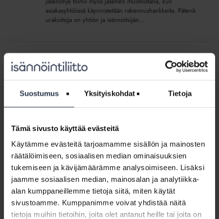
jäsenohje toimii myös jäsenen muistilistana, kun
asiakasyhtiöissä käynnistetään rakennushankkeita. Pätevä
urakoitsija on yhtiön ja isännöitsijän...
Asunto-
osakeyhtiölaki
Asunto-osakeyhtiölaki vaatii uudistamista
vaatii
AJANKOHTAISTA
16.1.2019
uudistamista
Isännöintiliiton tämän vuoden toimintasuunnitelmassa on
Suostumus
Yksityiskohdat
Tietoja
selvittää asunto-osakeyhtiölain muutostarpeita. Maailma
on muuttunut kahdeksassa vuodessa. Asunto-
osakeyhtiölaki uudistettiin perusteellisesti vuonna 2010.
Kuten aina, lakiin jäi valuvikoja, jotka paljastuvat...
Tämä sivusto käyttää evästeitä
Käytämme evästeitä tarjoamamme sisällön ja mainosten
Kaupparekisteriin
räätälöimiseen, sosiaalisen median ominaisuuksien
tehtävät
tukemiseen ja kävijämäärämme analysoimiseen. Lisäksi
Kaupparekisteriin tehtävät ilmoitukset voi
ilmoitukset
maksaa verkossa
jaamme sosiaalisen median, mainosalan ja analytiikka-
voi
AJANKOHTAISTA
16.1.2019
alan kumppaneillemme tietoja siitä, miten käytät
maksaa
Vuoden 2019 alusta lähtien kaikessa kaupparekisteri-
sivustoamme. Kumppanimme voivat yhdistää näitä
verkossa
ilmoittamisessa on mahdollista maksaa rekisteröintimaksu
tietoja muihin tietoihin, joita olet antanut heille tai joita on