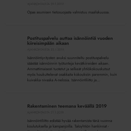
asumisen
AJANKOHTAISTA
29.1.2019
tietosuojaan
Opas asumisen tietosuojasta valmistuu maaliskuussa.
Postituspalvelu
auttaa
Postituspalvelu auttaa isännöintiä vuoden
isännöintiä
kiireisimpään aikaan
vuoden
AJANKOHTAISTA
23.1.2019
kiireisimpään
Isännöintiyritysten avuksi suunniteltu postituspalvelu
aikaan
säästää isännöinnin työtunteja kevätkiireiden aikaan.
Ammattimaisesti tuotetut ja selkeät yhtiökokouskutsut
myös houkuttelevat osakkaita kokouksiin paremmin, kuin
kuivakka nivaska A-nelosia. Isännöintiliitto ja...
Rakentaminen
teemana
Rakentaminen teemana keväällä 2019
keväällä
AJANKOHTAISTA
21.1.2019
2019
Isännöintiliitto edistää hyvää rakentamista tänä vuonna
koulutuksella ja kampanjoilla. Taloyhtiön hankinnat -