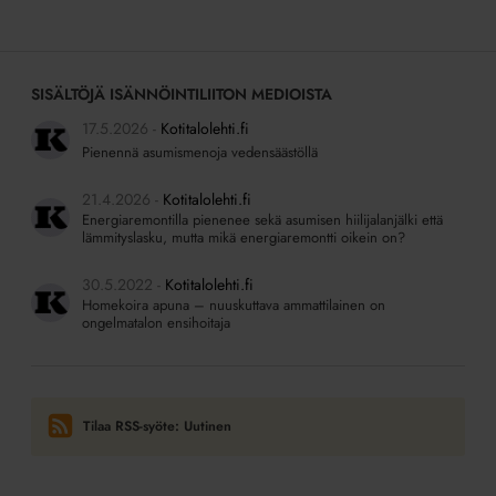
SISÄLTÖJÄ ISÄNNÖINTILIITON MEDIOISTA
17.5.2026
Kotitalolehti.fi
Pienennä asumismenoja vedensäästöllä
21.4.2026
Kotitalolehti.fi
Energiaremontilla pienenee sekä asumisen hiilijalanjälki että
lämmityslasku, mutta mikä energiaremontti oikein on?
30.5.2022
Kotitalolehti.fi
Homekoira apuna – nuuskuttava ammattilainen on
ongelmatalon ensihoitaja
Tilaa RSS-syöte: Uutinen