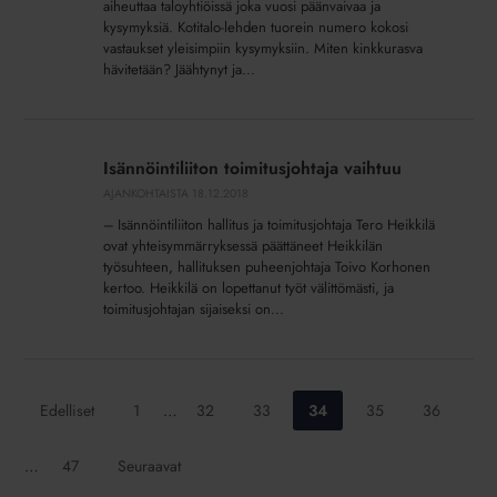
aiheuttaa taloyhtiöissä joka vuosi päänvaivaa ja
turvallisesti
kysymyksiä. Kotitalo-lehden tuorein numero kokosi
vastaukset yleisimpiin kysymyksiin. Miten kinkkurasva
hävitetään? Jäähtynyt ja...
Isännöintiliiton
toimitusjohtaja
Isännöintiliiton toimitusjohtaja vaihtuu
vaihtuu
AJANKOHTAISTA
18.12.2018
– Isännöintiliiton hallitus ja toimitusjohtaja Tero Heikkilä
ovat yhteisymmärryksessä päättäneet Heikkilän
työsuhteen, hallituksen puheenjohtaja Toivo Korhonen
kertoo. Heikkilä on lopettanut työt välittömästi, ja
toimitusjohtajan sijaiseksi on...
Siirry
Siirry
Siirry
Siirry
Siirry
Siirry
Edelliset
1
…
32
33
34
35
36
sivulle:
sivulle:
sivulle:
sivulle:
sivulle:
sivulle:
Siirry
…
47
Seuraavat
sivulle: