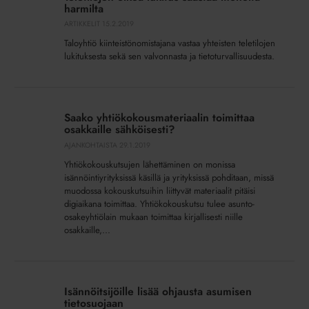
lukitus
harmilta
säästää
ARTIKKELIT
15.2.2019
monelta
Taloyhtiö kiinteistönomistajana vastaa yhteisten teletilojen
harmilta
lukituksesta sekä sen valvonnasta ja tietoturvallisuudesta.
Saako
yhtiökokousmateriaalin
Saako yhtiökokousmateriaalin toimittaa
toimittaa
osakkaille sähköisesti?
osakkaille
AJANKOHTAISTA
29.1.2019
sähköisesti?
Yhtiökokouskutsujen lähettäminen on monissa
isännöintiyrityksissä käsillä ja yrityksissä pohditaan, missä
muodossa kokouskutsuihin liittyvät materiaalit pitäisi
digiaikana toimittaa. Yhtiökokouskutsu tulee asunto-
osakeyhtiölain mukaan toimittaa kirjallisesti niille
osakkaille,...
Isännöitsijöille
lisää
Isännöitsijöille lisää ohjausta asumisen
ohjausta
tietosuojaan