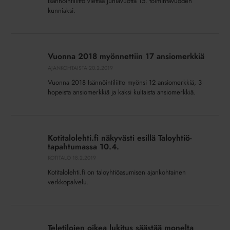
Isännöintiliitto viettää juhlavuotta 15. toimintavuoden
kunniaksi.
Vuonna
2018
Vuonna 2018 myönnettiin 17 ansiomerkkiä
myönnettiin
AJANKOHTAISTA
20.2.2019
17
Vuonna 2018 Isännöintiliitto myönsi 12 ansiomerkkiä, 3
ansiomerkkiä
hopeista ansiomerkkiä ja kaksi kultaista ansiomerkkiä.
Kotitalolehti.fi
näkyvästi
Kotitalolehti.fi näkyvästi esillä Taloyhtiö-
esillä
tapahtumassa 10.4.
Taloyhtiö-
KOTITALO
18.2.2019
tapahtumassa
Kotitalolehti.fi on taloyhtiöasumisen ajankohtainen
10.4.
verkkopalvelu.
Teletilojen
oikea
Teletilojen oikea lukitus säästää monelta