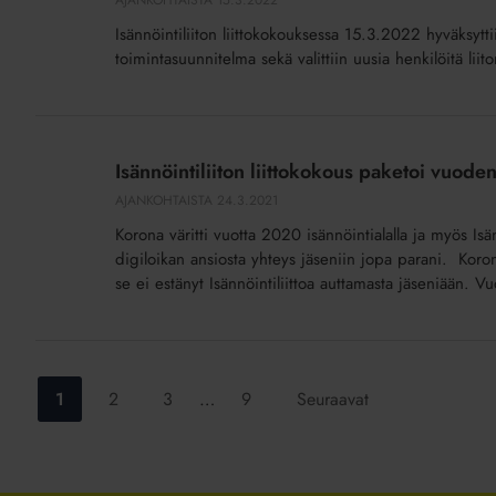
puolesta
Isännöintiliiton liittokokouksessa 15.3.2022 hyväksyt
toimintasuunnitelma sekä valittiin uusia henkilöitä liito
Isännöintiliiton
liittokokous
Isännöintiliiton liittokokous paketoi vuode
paketoi
AJANKOHTAISTA
24.3.2021
vuoden
Korona väritti vuotta 2020 isännöintialalla ja myös Is
2020
digiloikan ansiosta yhteys jäseniin jopa parani. Kor
ja
se ei estänyt Isännöintiliittoa auttamasta jäseniään. V
valitsi
uuden
hallituksen
Siirry
Siirry
Siirry
Siirry
1
2
3
…
9
Seuraavat
sivulle:
sivulle:
sivulle:
sivulle: