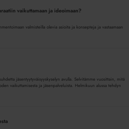
enraatiin vaikuttamaan ja ideoimaan?
ommentoimaan valmisteilla olevia asioita ja konsepteja ja vastaamaan
suhdetta jäsentyytyväisyyskyselyn avulla. Selvitämme vuosittain, mitä
uoden vaikuttamisesta ja jäsenpalveluista. Helmikuun alussa tehdyn
esta