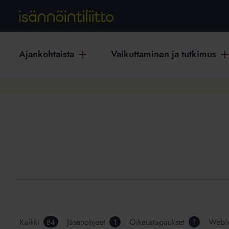
Ajankohtaista
Vaikuttaminen ja tutkimus
Kaikki
Jäsenohjeet
Oikeustapaukset
Webin
84
1
1