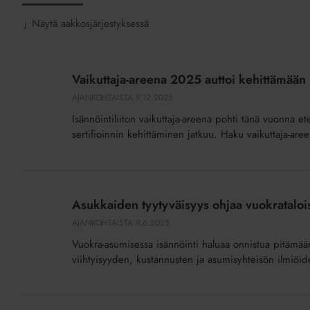
Näytä aakkosjärjestyksessä
↓
Vaikuttaja-
areena
Vaikuttaja-areena 2025 auttoi kehittämään
2025
AJANKOHTAISTA
9.12.2025
auttoi
Isännöintiliiton vaikuttaja-areena pohti tänä vuonna e
kehittämään
sertifioinnin kehittäminen jatkuu. Haku vaikuttaja-are
isännöinnin
laadunvarmistusta
Asukkaiden
tyytyväisyys
Asukkaiden tyytyväisyys ohjaa vuokrataloi
ohjaa
AJANKOHTAISTA
9.6.2025
vuokrataloisännöintiä
Vuokra-asumisessa isännöinti haluaa onnistua pitämään
viihtyisyyden, kustannusten ja asumisyhteisön ilmiöid
Vaikuttaja-