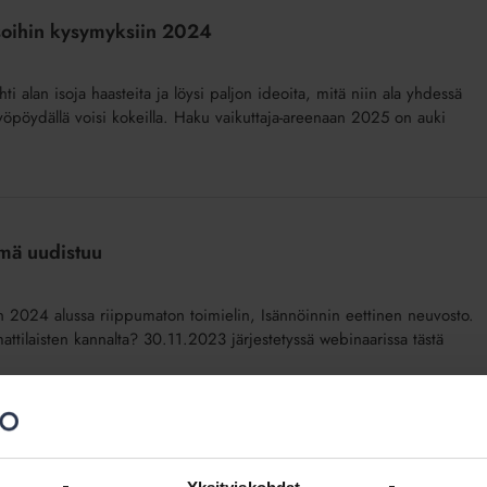
isoihin kysymyksiin 2024
hti alan isoja haasteita ja löysi paljon ideoita, mitä niin ala yhdessä
 työpöydällä voisi kokeilla. Haku vaikuttaja-areenaan 2025 on auki
lmä uudistuu
2024 alussa riippumaton toimielin, Isännöinnin eettinen neuvosto.
mattilaisten kannalta? 30.11.2023 järjestetyssä webinaarissa tästä
a somekuvat (lisäpalvelu)