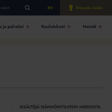
EN
tiedot
Kirjaudu sisään
 ja palvelut
Koulutukset
Meistä
SISÄLTÖJÄ ISÄNNÖINTILIITON MEDIOISTA