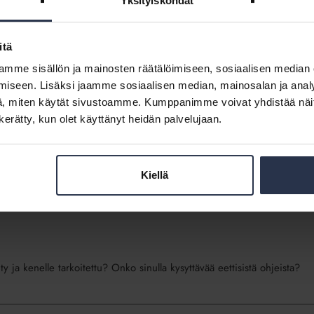
Yksityiskohdat
utunut noudattamaan isännöinnin eettisiä ohjeita. Lataa huoneentaulu
hjia.
itä
mme sisällön ja mainosten räätälöimiseen, sosiaalisen median
iseen. Lisäksi jaamme sosiaalisen median, mainosalan ja analy
, miten käytät sivustoamme. Kumppanimme voivat yhdistää näitä t
n kerätty, kun olet käyttänyt heidän palvelujaan.
in
Kiellä
y ja kenelle tarkoitettu? Onko sinulla kysyttävää eettisistä ohjeista?