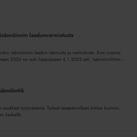
 isännöinnin laadunvarmistusta
tenkin isännöinnin laadun olemusta ja varmistusta. Ensi vuonna
enaan 2026 on auki loppiaiseen 6.1.2025 asti. Isännöintiliiton...
sännöintiä
 asukkaat tyytyväisenä. Työssä tasapainoillaan kotien kunnon,
en keskellä.