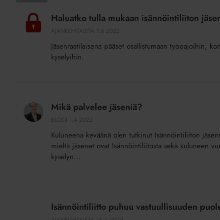
tulla
Haluatko tulla mukaan isännöintiliiton jäs
mukaan
AJANKOHTAISTA
7.6.2022
isännöintiliiton
Jäsenraatilaisena pääset osallistumaan työpajoihin, k
jäsenraatiin
kyselyihin.
vaikuttamaan
ja
ideoimaan?
Mikä
palvelee
Mikä palvelee jäseniä?
jäseniä?
BLOGI
1.4.2022
Kuluneena keväänä olen tutkinut Isännöintiliiton jäsen
mieltä jäsenet ovat Isännöintiliitosta sekä kuluneen v
kyselyn...
Isännöintiliitto
puhuu
Isännöintiliitto puhuu vastuullisuuden puol
vastuullisuuden
AJANKOHTAISTA
15.3.2022