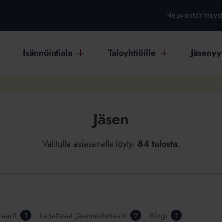
Neuvonta
Yhteys
Isännöintiala
Taloyhtiöille
Jäsenyys
Jäsen
Valitulla asiasanalla löytyi
84 tulosta
.
aarit
Ladattavat jäsenmateriaalit
Blogi
1
2
1