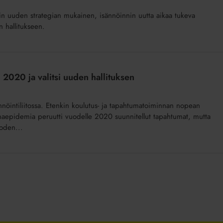
tiin uuden strategian mukainen, isännöinnin uutta aikaa tukeva
n hallitukseen.
n 2020 ja valitsi uuden hallituksen
ännöintiliitossa. Etenkin koulutus- ja tapahtumatoiminnan nopean
onaepidemia peruutti vuodelle 2020 suunnitellut tapahtumat, mutta
uoden...