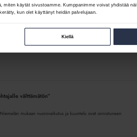
, miten käytät sivustoamme. Kumppanimme voivat yhdistää näitä t
n kerätty, kun olet käyttänyt heidän palvelujaan.
Kiellä
misen aamu
htajalle välttämätön”
ri Niemelän mukaan vuorovaikutus ja kuuntelu ovat onnistuneen