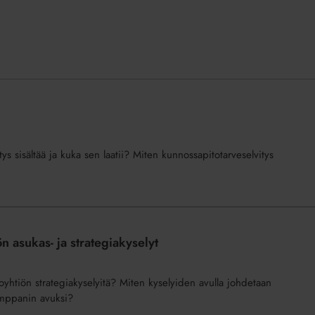
ys sisältää ja kuka sen laatii? Miten kunnossapitotarveselvitys
ön asukas- ja strategiakyselyt
loyhtiön strategiakyselyitä? Miten kyselyiden avulla johdetaan
umppanin avuksi?