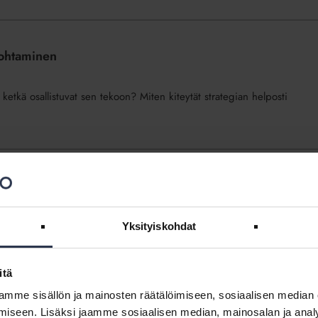
 johtaminen
ketkä osallistuvat sen tekoon? Miten kiteytät strategian helposti
nen isännöintiyrityksessä
täminen toteutetaan? Millainen on hyvä perehdyttämissuunnitelma?
Yksityiskohdat
an tekemiseen.
itä
mme sisällön ja mainosten räätälöimiseen, sosiaalisen median
nöintiyrityksen toiminnan kehittämisessä
iseen. Lisäksi jaamme sosiaalisen median, mainosalan ja analy