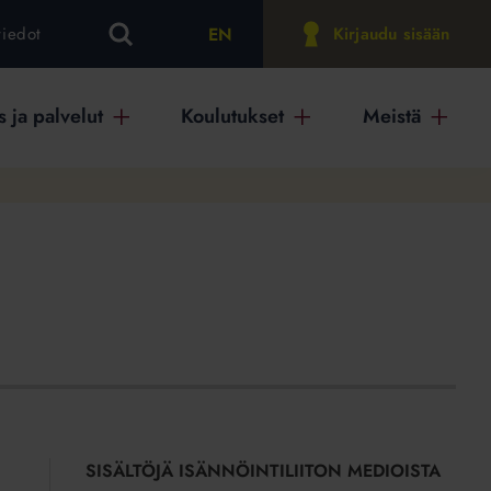
EN
tiedot
Kirjaudu sisään
 ja palvelut
Koulutukset
Meistä
SISÄLTÖJÄ ISÄNNÖINTILIITON MEDIOISTA