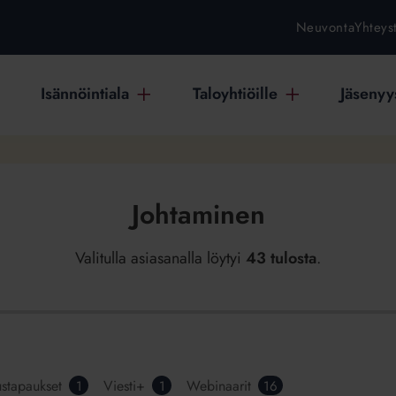
Neuvonta
Yhteys
Isännöintiala
Taloyhtiöille
Jäsenyys
Johtaminen
Valitulla asiasanalla löytyi
43 tulosta
.
stapaukset
Viesti+
Webinaarit
1
1
16