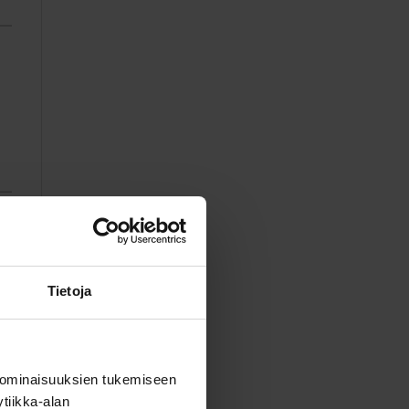
Tietoja
 ominaisuuksien tukemiseen
tiikka-alan