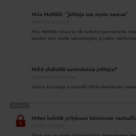
Miia
Mettälä:
Miia Mettälä: ”Johtaja saa myös nauraa”
”Johtaja
ARTIKKELIT
30.10.2018
saa
Miia Mettälän työura ei ole kulkenut perinteisintä rataa.
myös
opiskeli työn ohella isännöitsijäksi ja päätyi välittöm
nauraa”
Mikä
yhdistää
Mikä yhdistää suomalaisia johtajia?
suomalaisia
AJANKOHTAISTA
3.10.2018
johtajia?
Johdon kouluttaja ja konsultti Mikko Kemiläinen vastaa
Miten
kehität
Miten kehität yrityksesi toiminnan vastuull
yrityksesi
YLEINEN
13.3.2023
toiminnan
Tämä osio on rajattu Isännöintiliiton jäsenyritysten he