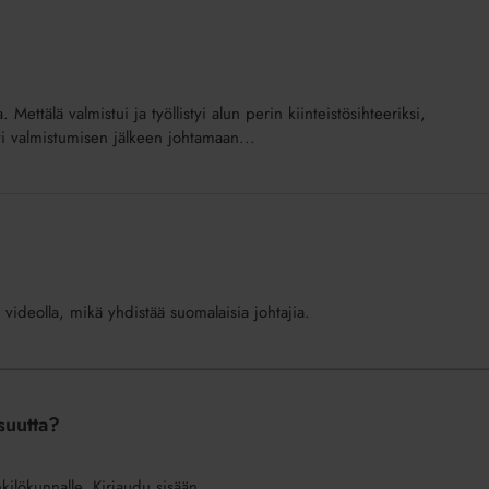
 Mettälä valmistui ja työllistyi alun perin kiinteistösihteeriksi,
ästi valmistumisen jälkeen johtamaan...
 videolla, mikä yhdistää suomalaisia johtajia.
isuutta?
nkilökunnalle. Kirjaudu sisään