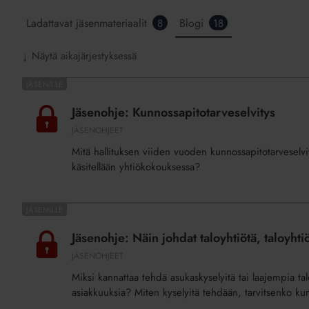
Ladattavat jäsenmateriaalit
Blogi
8
18
Näytä aikajärjestyksessä
↓
Jäsenohje:
Kunnossapitotarveselvitys
Jäsenohje: Kunnossapitotarveselvitys
JÄSENOHJEET
Mitä hallituksen viiden vuoden kunnossapitotarveselvit
käsitellään yhtiökokouksessa?
Jäsenohje:
Näin
Jäsenohje: Näin johdat taloyhtiötä, taloyhti
johdat
JÄSENOHJEET
taloyhtiötä,
Miksi kannattaa tehdä asukaskyselyitä tai laajempia ta
taloyhtiön
asiakkuuksia? Miten kyselyitä tehdään, tarvitsenko k
asukas-