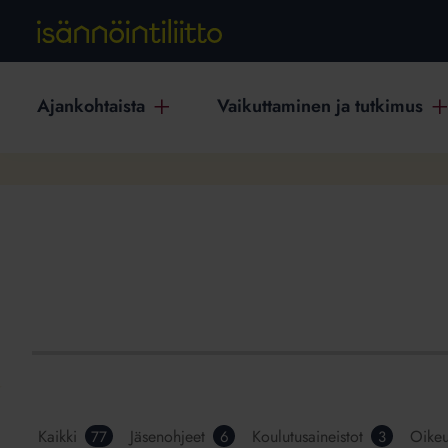
Ajankohtaista
Vaikuttaminen ja tutkimus
Kaikki
Jäsenohjeet
Koulutusaineistot
Oikeu
77
6
3