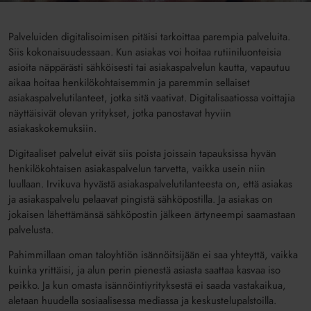
Palveluiden digitalisoimisen pitäisi tarkoittaa parempia palveluita.
Siis kokonaisuudessaan. Kun asiakas voi hoitaa rutiiniluonteisia
asioita näppärästi sähköisesti tai asiakaspalvelun kautta, vapautuu
aikaa hoitaa henkilökohtaisemmin ja paremmin sellaiset
asiakaspalvelutilanteet, jotka sitä vaativat. Digitalisaatiossa voittajia
näyttäisivät olevan yritykset, jotka panostavat hyviin
asiakaskokemuksiin.
Digitaaliset palvelut eivät siis poista joissain tapauksissa hyvän
henkilökohtaisen asiakaspalvelun tarvetta, vaikka usein niin
luullaan. Irvikuva hyvästä asiakaspalvelutilanteesta on, että asiakas
ja asiakaspalvelu pelaavat pingistä sähköpostilla. Ja asiakas on
jokaisen lähettämänsä sähköpostin jälkeen ärtyneempi saamastaan
palvelusta.
Pahimmillaan oman taloyhtiön isännöitsijään ei saa yhteyttä, vaikka
kuinka yrittäisi, ja alun perin pienestä asiasta saattaa kasvaa iso
peikko. Ja kun omasta isännöintiyrityksestä ei saada vastakaikua,
aletaan huudella sosiaalisessa mediassa ja keskustelupalstoilla.