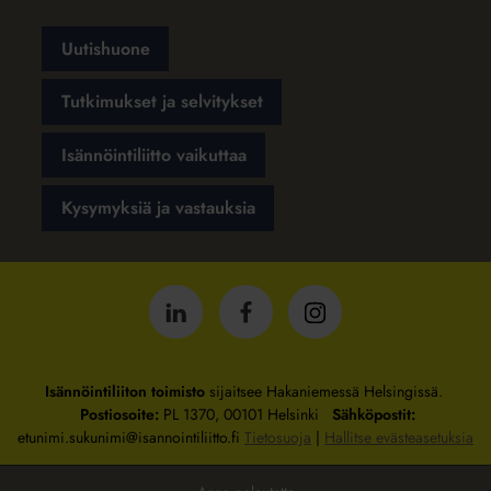
Uutishuone
Tutkimukset ja selvitykset
Isännöintiliitto vaikuttaa
Kysymyksiä ja vastauksia
Isännöintiliitto
Isännöintiliitto
Isännöintiliitto
LinkedInissä
Facebookissa
Instagrammissa
Isännöintiliiton toimisto
sijaitsee Hakaniemessä Helsingissä.
Postiosoite:
PL 1370, 00101 Helsinki
Sähköpostit:
etunimi.sukunimi@isannointiliitto.fi
Tietosuoja
|
Hallitse evästeasetuksia