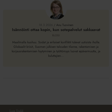
Isännöinti
ottaa
kopin,
18.3.2026
/
Anu Tuovinen
kun
Isännöinti ottaa kopin, kun sotepalvelut sakkaavat
sotepalvelut
BLOGI
sakkaavat
Maailmalla kuohuu. Sodat ja erilaiset konfliktit tulevat uutisista iholle.
Globaalit kriisit, Suomen julkisen talouden tilanne, rakentamisen ja
korjausrakentamisen hyytyminen ja työttömyys luovat epävarmuutta, ja
kuluttajien...
Lue lisää