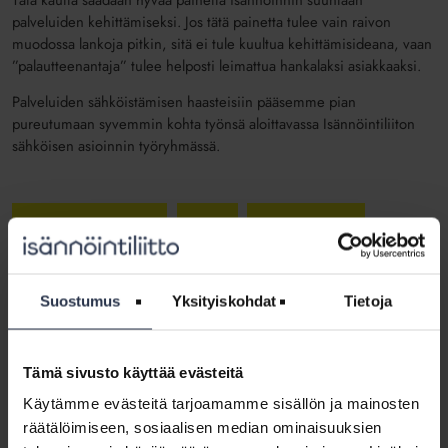
Tätä kautta saadaan hyvää painetta isännöinnin suuntaan
palveluiden kehittämiseksi. Jos tätä painetta tulee vain raivon
muodossa lankoja pitkin, sitä ei tule kuultua kehittämisideana, vaan
”palautteenantaja” tulee helposti leimattua hankalaksi asiakkaaksi.
Palveluiden sähköistämisen haasteisiin pääsemme pian
pureutumaan syvemmin kohta työnsä aloittavassa Isännöintiliiton
sähköisen asioinnin työryhmässä.
Asiakastyytyväisyys
Digi
Kehittäminen
Jaa somessa
Suostumus
Yksityiskohdat
Tietoja
Tämä sivusto käyttää evästeitä
Käytämme evästeitä tarjoamamme sisällön ja mainosten
räätälöimiseen, sosiaalisen median ominaisuuksien