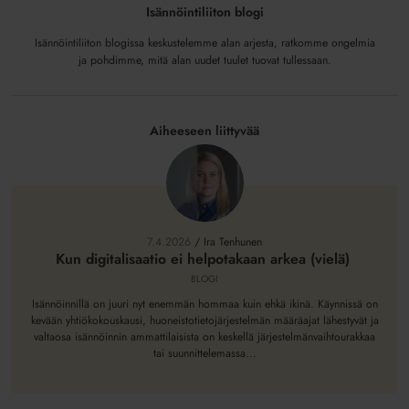
Isännöintiliiton blogi
Isännöintiliiton blogissa keskustelemme alan arjesta, ratkomme ongelmia
ja pohdimme, mitä alan uudet tuulet tuovat tullessaan.
Aiheeseen liittyvää
Kun
digitalisaatio
ei
7.4.2026
/
Ira Tenhunen
helpotakaan
Kun digitalisaatio ei helpotakaan arkea (vielä)
arkea
BLOGI
(vielä)
Isännöinnillä on juuri nyt enemmän hommaa kuin ehkä ikinä. Käynnissä on
kevään yhtiökokouskausi, huoneistotietojärjestelmän määräajat lähestyvät ja
valtaosa isännöinnin ammattilaisista on keskellä järjestelmänvaihtourakkaa
tai suunnittelemassa...