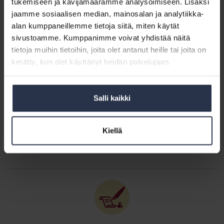
tukemiseen ja kävijämäärämme analysoimiseen. Lisäksi
jaamme sosiaalisen median, mainosalan ja analytiikka-
Kirjoittaja: Marianne Falck-Hvilstafeldt
alan kumppaneillemme tietoja siitä, miten käytät
sivustoamme. Kumppanimme voivat yhdistää näitä
Isännöinnin merkitys vahvistuu entisestään ja asiakkaiden toiveet kasvavat.
tietoja muihin tietoihin, joita olet antanut heille tai joita on
Digitalisaatio ja palvelukehittäminen mahdollistavat isännöinnissä
liiketoiminnan kehittämisen kohti parempia asumisen palveluita ja loistavia
kerätty, kun olet käyttänyt heidän palvelujaan.
asiakaskokemuksia. Työskentelen hyvän isännöinnin asialla Isännöintiliitossa
johtajana. Tekemistä riittää ja mahdollisuuksia on monia! Twitterissä
@mariannefalck
Salli kaikki
Katso kaikki artikkelit kirjoittajalta Marianne Falck-Hvilstafeldt
Kiellä