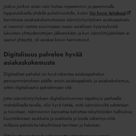
Joskus jonkun asian vain hoitaa nopeammin ja paremmalla
lopputuloksella yhdellä puhelinsoitolla, kuten
Voi hyvin -lehdessä
kerrotussa asiakaskokemuksessa isännöintiyrityksen asiakaspalvelu
ei osannut vastata suurimpaan osaan asiakkaan kysymyksistä
lukuisten yhteydenottojen jälkeenkään ja kun isännöitsijäänkään ei
saanut yhteyttä, oli asiakas kovin harmistunut.
Digitalisuus palvelee hyvää
asiakaskokemusta
Digitaaliset palvelut on hyvä rakentaa asiakaspalvelun
perusymmärryksen päälle: ensin asiakaspalvelu ja asiakaskokemus,
sitten digitalisaatio palvelemaan sitä.
Jotta isännöintiyrityksen digitalisoituminen tapahtuisi parhaalla
mahdollisella tavalla, olisi hyvä tietää, mitä isännöinniltä odotetaan
ja toivotaan. Isännöinnin kannattaa kehottaa taloyhtiöiden hallituksia
kuuntelemaan asukkaita ja osakkaita ja luoda näkemys siitä,
millaisia palveluita taloyhtiössä tarvitaan ja halutaan.