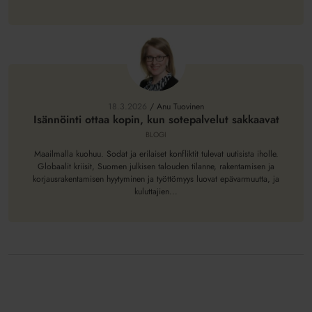
Isännöinti
ottaa
kopin,
18.3.2026
/
Anu Tuovinen
kun
Isännöinti ottaa kopin, kun sotepalvelut sakkaavat
sotepalvelut
BLOGI
sakkaavat
Maailmalla kuohuu. Sodat ja erilaiset konfliktit tulevat uutisista iholle.
Globaalit kriisit, Suomen julkisen talouden tilanne, rakentamisen ja
korjausrakentamisen hyytyminen ja työttömyys luovat epävarmuutta, ja
kuluttajien...