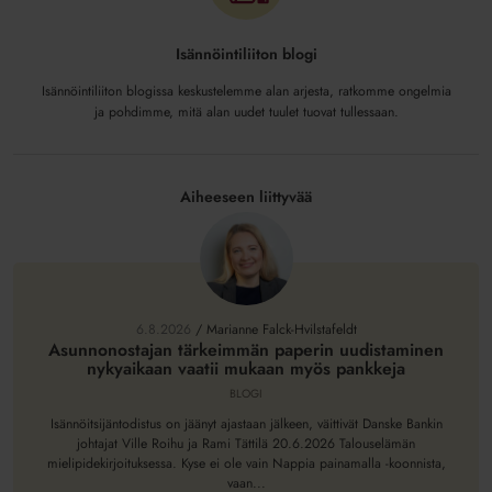
Isännöintiliiton blogi
Isännöintiliiton blogissa keskustelemme alan arjesta, ratkomme ongelmia
ja pohdimme, mitä alan uudet tuulet tuovat tullessaan.
Aiheeseen liittyvää
Asunnonostajan
tärkeimmän
paperin
6.8.2026
/
Marianne Falck-Hvilstafeldt
uudistaminen
Asunnonostajan tärkeimmän paperin uudistaminen
nykyaikaan vaatii mukaan myös pankkeja
nykyaikaan
vaatii
BLOGI
mukaan
Isännöitsijäntodistus on jäänyt ajastaan jälkeen, väittivät Danske Bankin
myös
johtajat Ville Roihu ja Rami Tättilä 20.6.2026 Talouselämän
mielipidekirjoituksessa. Kyse ei ole vain Nappia painamalla -koonnista,
pankkeja
vaan...