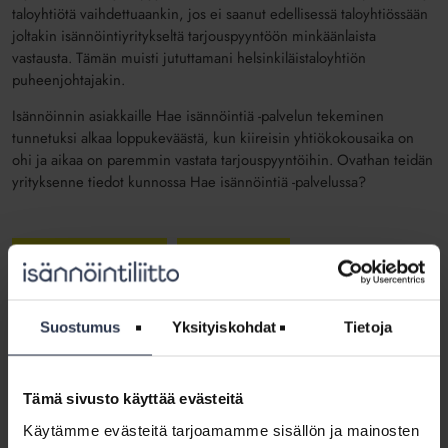
taloyhtiötä vaihdettuaankin, jos ei saanut edellisessä talo­yhtiössään
joltakin isännöintiyritykseltä tarjouspyyntöön minkäänlaista
vastausta. Tämän muisti jututtamani helsinkiläistaloyhtiön
puheenjohtajakin.
Isännöinnin asiakkaille Hae isännöintiä -palvelun tekeminen
tunnetuksi alkaa loppukeväästä, kun kiireisin yhtiökokousaika on
ohi ja aikaa on paremmin vastata tarjouspyyntöihin. Ovathan teidän
yrityksenne tiedot kunnossa Hae isännöintiä -palvelussa?
Asiakastyytyväisyys
Markkinointi
Jaa somessa
Suostumus
Yksityiskohdat
Tietoja
Tämä sivusto käyttää evästeitä
Käytämme evästeitä tarjoamamme sisällön ja mainosten