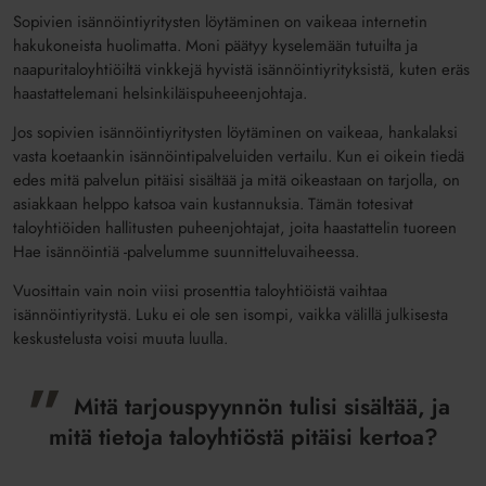
Sopivien isännöinti­yritysten löytäminen on vaikeaa internetin
hakukoneista huolimatta. Moni päätyy kyselemään tutuilta ja
naapuritalo­yhtiöiltä vinkkejä hyvistä isännöinti­yrityksistä, kuten eräs
haastattelemani helsinkiläispuheeenjohtaja.
Jos sopivien isännöintiyritysten löytäminen on vaikeaa, hankalaksi
vasta koetaankin isännöintipalveluiden vertailu. Kun ei oikein tiedä
edes mitä palvelun pitäisi sisältää ja mitä oikeastaan on tarjolla, on
asiakkaan helppo katsoa vain kustannuksia. Tämän totesivat
taloyhtiöiden hallitusten puheenjohtajat, joita haastattelin tuoreen
Hae isännöintiä -palvelumme suunnitteluvaiheessa.
Vuosittain vain noin viisi prosenttia taloyhtiöistä vaihtaa
isännöintiyritystä. Luku ei ole sen isompi, vaikka välillä julkisesta
keskustelusta voisi muuta luulla.
Mitä tarjouspyynnön tulisi sisältää, ja
mitä tietoja taloyhtiöstä pitäisi kertoa?