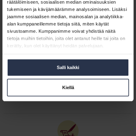
räätälöimiseen, sosiaalisen median ominaisuuksien
tukemiseen ja kävijämäärämme analysoimiseen. Lisäksi
jaamme sosiaalisen median, mainosalan ja analytiikka-
alan kumppaneillemme tietoja siitä, miten käytät
Kirjoittaja: Marianne Falck-Hvilstafeldt
sivustoamme. Kumppanimme voivat yhdistää näitä
Isännöinnin merkitys vahvistuu entisestään ja asiakkaiden toiveet kasvavat.
tietoja muihin tietoihin, joita olet antanut heille tai joita on
Digitalisaatio ja palvelukehittäminen mahdollistavat isännöinnissä
kerätty, kun olet käyttänyt heidän palvelujaan.
liiketoiminnan kehittämisen kohti parempia asumisen palveluita ja loistavia
asiakaskokemuksia. Työskentelen hyvän isännöinnin asialla Isännöintiliitossa
johtajana. Tekemistä riittää ja mahdollisuuksia on monia! Twitterissä
@mariannefalck
Salli kaikki
Katso kaikki artikkelit kirjoittajalta Marianne Falck-Hvilstafeldt
Kiellä