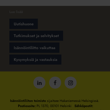
Lue lisää
Uutishuone
Tutkimukset ja selvitykset
Isännöintiliitto vaikuttaa
Kysymyksiä ja vastauksia
Isännöintiliitto
Isännöintiliitto
Isännöintiliitto
LinkedInissä
Facebookissa
Instagrammissa
Isännöintiliiton toimisto
sijaitsee Hakaniemessä Helsingissä.
Postiosoite:
PL 1370, 00101 Helsinki
Sähköpostit: