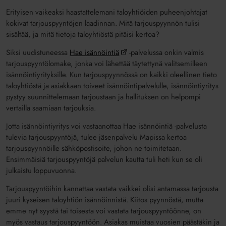
Erityisen vaikeaksi haastattelemani taloyhtiöiden puheenjohtajat
kokivat tarjouspyyntöjen laadinnan. Mitä tarjouspyynnön tulisi
sisältää, ja mitä tietoja taloyhtiöstä pitäisi kertoa?
Siksi uudistuneessa
Hae isännöintiä
-palvelussa onkin valmis
tarjouspyyntö­lomake, jonka voi lähettää täytettynä valitsemilleen
isännöintiyrityksille. Kun tarjouspyynnössä on kaikki oleellinen tieto
taloyhtiöstä ja asiakkaan toiveet isännöinti­palvelulle, isännöintiyritys
pystyy suunnittelemaan tarjoustaan ja hallituksen on helpompi
vertailla saamiaan tarjouksia.
Jotta isännöintiyritys voi vastaanottaa Hae isännöintiä -palvelusta
tulevia tarjouspyyntöjä, tulee jäsenpalvelu Mapissa kertoa
tarjouspyynnöille sähköpostisoite, johon ne toimitetaan.
Ensimmäisiä tarjouspyyntöjä palvelun kautta tuli heti kun se oli
julkaistu loppuvuonna.
Tarjouspyyntöihin kannattaa vastata vaikkei olisi antamassa tarjousta
juuri kyseisen taloyhtiön isännöinnistä. Kiitos pyynnöstä, mutta
emme nyt syystä tai toisesta voi vastata tarjouspyyntöönne, on
myös vastaus tarjouspyyntöön. Asiakas muistaa vuosien päästäkin ja