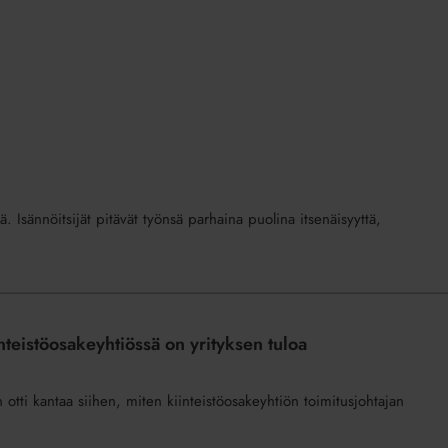
ä. Isännöitsijät pitävät työnsä parhaina puolina itsenäisyyttä,
nteistöosakeyhtiössä on yrityksen tuloa
otti kantaa siihen, miten kiinteistöosakeyhtiön toimitusjohtajan