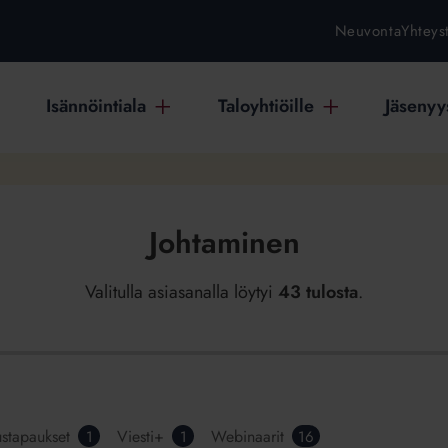
Neuvonta
Yhteys
Isännöintiala
Taloyhtiöille
Jäsenyys
Johtaminen
Valitulla asiasanalla löytyi
43 tulosta
.
stapaukset
Viesti+
Webinaarit
1
1
16