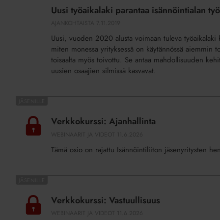
työaikalaki
Uusi työaikalaki parantaa isännöintialan ty
parantaa
AJANKOHTAISTA
7.11.2019
isännöintialan
Uusi, vuoden 2020 alusta voimaan tuleva työaikalaki k
työhyvinvointia
miten monessa yrityksessä on käytännössä aiemmin toi
toisaalta myös toivottu. Se antaa mahdollisuuden kehitt
uusien osaajien silmissä kasvavat.
Verkkokurssi:
Ajanhallinta
Verkkokurssi: Ajanhallinta
WEBINAARIT JA VIDEOT
11.6.2026
Tämä osio on rajattu Isännöintiliiton jäsenyritysten he
Verkkokurssi:
Vastuullisuus
Verkkokurssi: Vastuullisuus
WEBINAARIT JA VIDEOT
11.6.2026