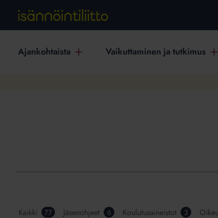
Ajankohtaista
Vaikuttaminen ja tutkimus
Kaikki
Jäsenohjeet
Koulutusaineistot
Oikeu
77
6
3