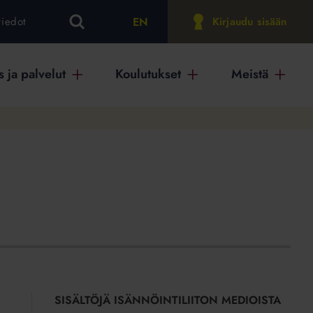
EN
tiedot
Kirjaudu sisään
 ja palvelut
Koulutukset
Meistä
SISÄLTÖJÄ ISÄNNÖINTILIITON MEDIOISTA