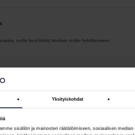
s
isessa, mutta henkilöstöä tarvitaan niiden kehittämiseen.
a, kun näkee vähän vaivaa muutoksen eteen
on ammattimaistunut. Esimerkiksi 20 vuotta sitten alalla oli vielä
utuu yhä siitä, että alalla...
Yksityiskohdat
itä
mme sisällön ja mainosten räätälöimiseen, sosiaalisen median