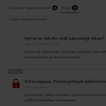
Ladattavat jäsenmateriaalit
Blogi
8
18
Näytä aikajärjestyksessä
↓
Nyt
se
Nyt se on tutkittu: mitä isännöitsijä tekee?
on
TUTKITTUA TIETOA
6.9.2017
tutkittu:
Suurin osa isännöitsijän työstä jää asiakkailta näkemätt
mitä
monipuolisuutta ja ihmiskeskeisyyttä.
isännöitsijä
tekee?
Oikeustapaus:
Toimitusjohtajan
Oikeustapaus: Toimitusjohtajan palkkio kii
palkkio
OIKEUSTAPAUKSET
kiinteistöosakeyhtiössä
Korkeimman hallinto-oikeuden ratkaisussa tuomioistuin 
on
palkkiota kohdellaan verotuksessa.
yrityksen