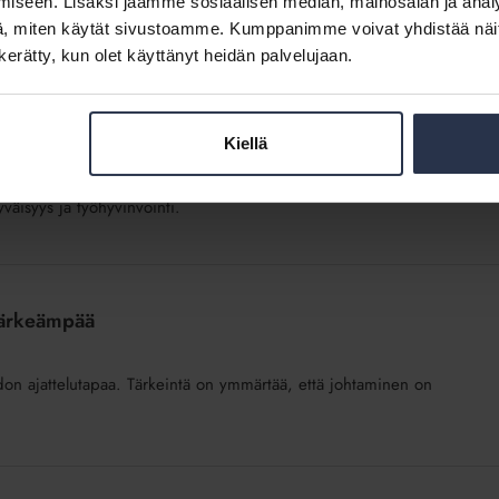
iseen. Lisäksi jaamme sosiaalisen median, mainosalan ja analy
loksessa näkyy enemmän korvien ja näppäimistön väli.
, miten käytät sivustoamme. Kumppanimme voivat yhdistää näitä t
n kerätty, kun olet käyttänyt heidän palvelujaan.
Kiellä
väisyys ja työhyvinvointi.
tärkeämpää
don ajattelutapaa. Tärkeintä on ymmärtää, että johtaminen on