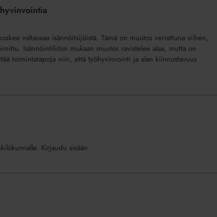
öhyvinvointia
oskee valtaosaa isännöitsijöistä. Tämä on muutos verrattuna siihen,
mittu. Isännöintiliiton mukaan muutos ravistelee alaa, mutta on
ää toimintatapoja niin, että työhyvinvointi ja alan kiinnostavuus
nkilökunnalle. Kirjaudu sisään