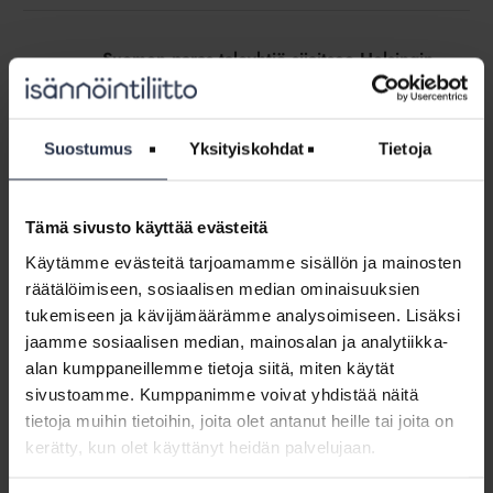
tehoton”
Suomen
paras
Suomen paras taloyhtiö sijaitsee Helsingin
taloyhtiö
Maunulassa
sijaitsee
AJANKOHTAISTA
13.10.2021
Helsingin
Miten isossa taloyhtiössä saadaan rakennettua tiiviit
Maunulassa
Suostumus
Yksityiskohdat
Tietoja
naapurisuhteet ja kuunnellaan asukkaita? Helsingin
Maunulassa sijaitseva Asunto Oy Vesakko Bostads Ab on
onnistunut ratkaisemaan yhtälön. Kotitalo palkitsi
taloyhtiön Suomen parhaana.
Tämä sivusto käyttää evästeitä
Käytämme evästeitä tarjoamamme sisällön ja mainosten
Asuminen
räätälöimiseen, sosiaalisen median ominaisuuksien
kallistuu
Asuminen kallistuu ja päästöt kasvavat, jos
tukemiseen ja kävijämäärämme analysoimiseen. Lisäksi
ja
energiaremonttien avustuksiin ei saada
jaamme sosiaalisen median, mainosalan ja analytiikka-
päästöt
pitkäjänteisyyttä
alan kumppaneillemme tietoja siitä, miten käytät
kasvavat,
MEDIALLE
11.10.2021
sivustoamme. Kumppanimme voivat yhdistää näitä
jos
Energian ja sähkön hinnan kallistuessa
tietoja muihin tietoihin, joita olet antanut heille tai joita on
energiaremonttien
energiaremontit ovat välttämättömiä, jotta asumisen
avustuksiin
kerätty, kun olet käyttänyt heidän palvelujaan.
kustannukset saadaan pidettyä aisoissa. Valtion
lyhytnäköinen avustuspolitiikka kuitenkin
ei
vaikeuttaa taloyhtiöiden energiaremonttien tekemistä.