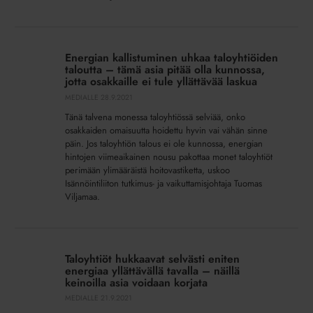
Isännöintiliiton
palkintofinalistit
Energian
kallistuminen
Energian kallistuminen uhkaa taloyhtiöiden
uhkaa
taloutta – tämä asia pitää olla kunnossa,
taloyhtiöiden
jotta osakkaille ei tule yllättävää laskua
taloutta
MEDIALLE
28.9.2021
–
Tänä talvena monessa taloyhtiössä selviää, onko
tämä
osakkaiden omaisuutta hoidettu hyvin vai vähän sinne
asia
päin. Jos taloyhtiön talous ei ole kunnossa, energian
hintojen viimeaikainen nousu pakottaa monet taloyhtiöt
pitää
perimään ylimääräistä hoitovastiketta, uskoo
olla
Isännöintiliiton tutkimus- ja vaikuttamisjohtaja Tuomas
kunnossa,
Viljamaa.
jotta
osakkaille
ei
Taloyhtiöt
tule
hukkaavat
Taloyhtiöt hukkaavat selvästi eniten
yllättävää
selvästi
energiaa yllättävällä tavalla – näillä
laskua
eniten
keinoilla asia voidaan korjata
energiaa
MEDIALLE
21.9.2021
yllättävällä