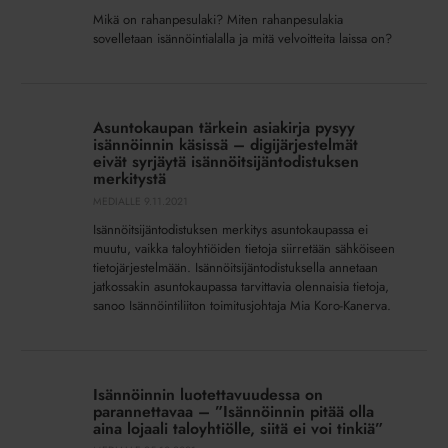
Mikä on rahanpesulaki? Miten rahanpesulakia
sovelletaan isännöintialalla ja mitä velvoitteita laissa on?
Asuntokaupan
tärkein
Asuntokaupan tärkein asiakirja pysyy
asiakirja
isännöinnin käsissä – digijärjestelmät
pysyy
eivät syrjäytä isännöitsijäntodistuksen
merkitystä
isännöinnin
MEDIALLE
9.11.2021
käsissä
–
Isännöitsijäntodistuksen merkitys asuntokaupassa ei
digijärjestelmät
muutu, vaikka taloyhtiöiden tietoja siirretään sähköiseen
tietojärjestelmään. Isännöitsijäntodistuksella annetaan
eivät syrjäytä isännöitsijäntodistuksen
jatkossakin asuntokaupassa tarvittavia olennaisia tietoja,
merkitystä
sanoo Isännöintiliiton toimitusjohtaja Mia Koro-Kanerva.
Isännöinnin
luotettavuudessa
Isännöinnin luotettavuudessa on
on
parannettavaa – ”Isännöinnin pitää olla
parannettavaa
aina lojaali taloyhtiölle, siitä ei voi tinkiä”