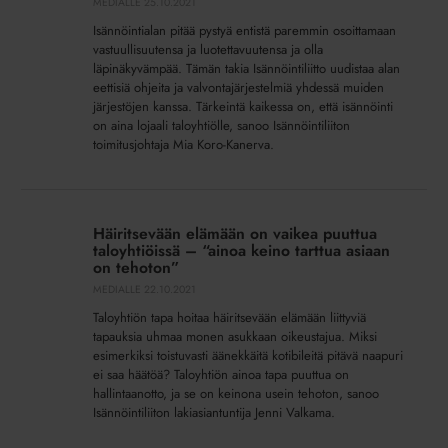
–
MEDIALLE
25.10.2021
”Isännöinnin
Isännöintialan pitää pystyä entistä paremmin osoittamaan
pitää
vastuullisuutensa ja luotettavuutensa ja olla
olla
läpinäkyvämpää. Tämän takia Isännöintiliitto uudistaa alan
eettisiä ohjeita ja valvontajärjestelmiä yhdessä muiden
aina
järjestöjen kanssa. Tärkeintä kaikessa on, että isännöinti
lojaali
on aina lojaali taloyhtiölle, sanoo Isännöintiliiton
taloyhtiölle,
toimitusjohtaja Mia Koro-Kanerva.
siitä
ei
voi
Häiritsevään
tinkiä”
elämään
Häiritsevään elämään on vaikea puuttua
on
taloyhtiöissä – “ainoa keino tarttua asiaan
vaikea
on tehoton”
puuttua
MEDIALLE
22.10.2021
taloyhtiöissä
Taloyhtiön tapa hoitaa häiritsevään elämään liittyviä
–
tapauksia uhmaa monen asukkaan oikeustajua. Miksi
“ainoa
esimerkiksi toistuvasti äänekkäitä kotibileitä pitävä naapuri
ei saa häätöä? Taloyhtiön ainoa tapa puuttua on
keino
hallintaanotto, ja se on keinona usein tehoton, sanoo
tarttua
Isännöintiliiton lakiasiantuntija Jenni Valkama.
asiaan
on