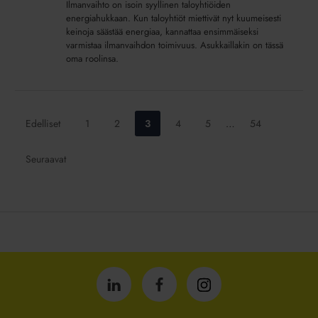
Ilmanvaihto on isoin syyllinen taloyhtiöiden
tavalla
energiahukkaan. Kun taloyhtiöt miettivät nyt kuumeisesti
–
keinoja säästää energiaa, kannattaa ensimmäiseksi
varmistaa ilmanvaihdon toimivuus. Asukkaillakin on tässä
näillä
oma roolinsa.
keinoilla
asia
voidaan
korjata
Siirry
Siirry
Siirry
Siirry
Siirry
Siirry
Edelliset
1
2
3
4
5
…
54
sivulle:
sivulle:
sivulle:
sivulle:
sivulle:
sivulle:
Seuraavat
Isännöintiliitto
Isännöintiliitto
Isännöintiliitto
LinkedInissä
Facebookissa
Instagrammissa