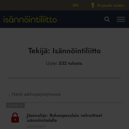
EN
Kirjaudu sisään
M
VA
Tekijä:
Isännöintiliitto
Löytyi
532 tulosta
.
Näytä aakkosjärjestyksessä
↓
Jäsenohje:
Rahanpesulain
Jäsenohje: Rahanpesulain velvoitteet
velvoitteet
isännöintialalla
isännöintialalla
JÄSENOHJEET