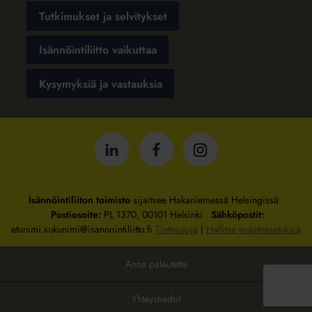
Tutkimukset ja selvitykset
Isännöintiliitto vaikuttaa
Kysymyksiä ja vastauksia
Isännöintiliitto
Isännöintiliitto
Isännöintiliitto
LinkedInissä
Facebookissa
Instagrammissa
Isännöintiliiton toimisto
sijaitsee Hakaniemessä Helsingissä.
Postiosoite:
PL 1370, 00101 Helsinki
Sähköpostit:
etunimi.sukunimi@isannointiliitto.fi
Tietosuoja
|
Hallitse evästeasetuksia
Anna palautetta
Yhteystiedot