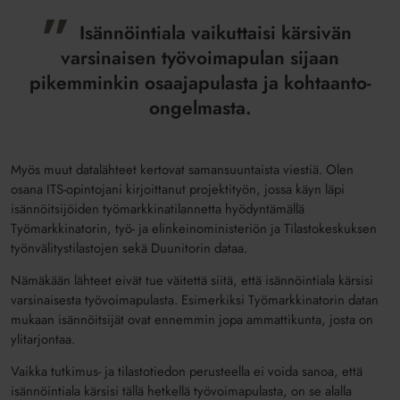
Isännöintiala vaikuttaisi kärsivän
varsinaisen työvoimapulan sijaan
pikemminkin osaajapulasta ja kohtaanto-
ongelmasta.
Myös muut datalähteet kertovat samansuuntaista viestiä. Olen
osana ITS-opintojani kirjoittanut projektityön, jossa käyn läpi
isännöitsijöiden työmarkkinatilannetta hyödyntämällä
Työmarkkinatorin, työ- ja elinkeinoministeriön ja Tilastokeskuksen
työnvälitystilastojen sekä Duunitorin dataa.
Nämäkään lähteet eivät tue väitettä siitä, että isännöintiala kärsisi
varsinaisesta työvoimapulasta. Esimerkiksi Työmarkkinatorin datan
mukaan isännöitsijät ovat ennemmin jopa ammattikunta, josta on
ylitarjontaa.
Vaikka tutkimus- ja tilastotiedon perusteella ei voida sanoa, että
isännöintiala kärsisi tällä hetkellä työvoimapulasta, on se alalla