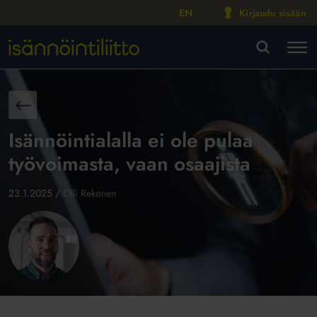
EN
Kirjaudu sisään
M
VA
aisin
Isännöintialalla ei ole pulaa
työvoimasta, vaan osaajista
23.1.2025
/
Olli Rekonen