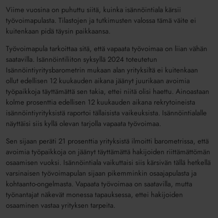
Viime vuosina on puhuttu siitä, kuinka isännöintiala kärsii
työvoimapulasta. Tilastojen ja tutkimusten valossa tämä väite ei
kuitenkaan pidä täysin paikkaansa.
Työvoimapula tarkoittaa sitä, että vapaata työvoimaa on liian vähän
saatavilla. Isännöintiliiton syksyllä 2024 toteutetun
Isännöintiyritysbarometrin mukaan alan yrityksiltä ei kuitenkaan
ollut edellisen 12 kuukauden aikana jäänyt juurikaan avoimia
työpaikkoja täyttämättä sen takia, ettei niitä olisi haettu. Ainoastaan
kolme prosenttia edellisen 12 kuukauden aikana rekrytoineista
isännöintiyrityksistä raportoi tällaisista vaikeuksista. Isännöintialalle
näyttäisi siis kyllä olevan tarjolla vapaata työvoimaa.
Sen sijaan peräti 21 prosenttia yrityksistä ilmoitti barometrissa, että
avoimia työpaikkoja on jäänyt täyttämättä hakijoiden riittämättömän
osaamisen vuoksi. Isännöintiala vaikuttaisi siis kärsivän tällä hetkellä
varsinaisen työvoimapulan sijaan pikemminkin osaajapulasta ja
kohtaanto-ongelmasta. Vapaata työvoimaa on saatavilla, mutta
työnantajat näkevät monessa tapauksessa, ettei hakijoiden
osaaminen vastaa yrityksen tarpeita.