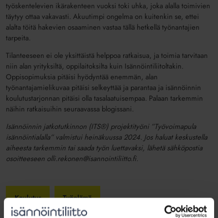
työskentelevien ikärakenteen vuoksi toki uhka, joka alalla toimivien
täytyy ottaa vakavasti. Akuutimpi ongelma on kuitenkin se, ettei
alalta töitä hakevien osaaminen vastaa tällä hetkellä työnantajien
tarpeita.
Tilanteeseen ei ole yksittäistä helppoa ratkaisua, ja toimia tarvitaan
niin alan yrityksiltä, oppilaitoksilta kuin Isännöintiliitoltakin.
Oppisopimuksia pitäisi hyödyntää enemmän, alan
työnantajamielikuvaa pitäisi selkeyttää ja parantaa ja isännöinnin
koulutustarjonnan pitäisi olla tasalaatuisempaa. Palaan tarkemmin
näihin ratkaisuihin seuraavassa blogissani.
Isännöinnin jatkotutkinnon (ITS®) projektityöni ”Työvoimapula
isännöintialalla” valmistui heinäkuussa 2024. Jos haluat keskustella
aiheesta tarkemmin tai saada työn luettavaksi, lähetä sähköpostia
osoitteeseen olli.rekonen@isannointiliitto.fi.
Koulutus
Työelämä