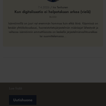
digitalisaatio
ei
7.4.2026
/
Ira Tenhunen
helpotakaan
Kun digitalisaatio ei helpotakaan arkea (vielä)
arkea
BLOGI
(vielä)
Isännöinnillä on juuri nyt enemmän hommaa kuin ehkä ikinä. Käynnissä on
kevään yhtiökokouskausi, huoneistotietojärjestelmän määräajat lähestyvät ja
valtaosa isännöinnin ammattilaisista on keskellä järjestelmänvaihtourakkaa
tai suunnittelemassa...
Lue lisää
Uutishuone