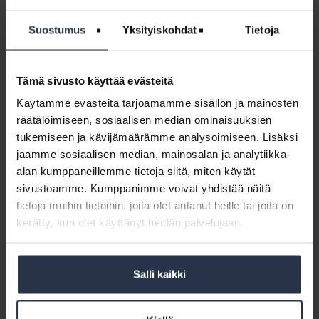
Jaa somessa
Suostumus
Yksityiskohdat
Tietoja
Tämä sivusto käyttää evästeitä
Käytämme evästeitä tarjoamamme sisällön ja mainosten
räätälöimiseen, sosiaalisen median ominaisuuksien
tukemiseen ja kävijämäärämme analysoimiseen. Lisäksi
jaamme sosiaalisen median, mainosalan ja analytiikka-
Kirjoittaja: Olli Rekonen
alan kumppaneillemme tietoja siitä, miten käytät
Toimin Isännöintiliitossa tutkimuspäällikkönä ja tarkastelen isännöinnin ja
sivustoamme. Kumppanimme voivat yhdistää näitä
taloyhtiöiden maailmaa ennen kaikkea tutkitun tiedon kautta. Erilaiset
tietoja muihin tietoihin, joita olet antanut heille tai joita on
tutkimukset, selvitykset ja tietokantojen aineistot kertovat meille monin eri
kerätty, kun olet käyttänyt heidän palvelujaan.
tavoin mihin suuntaan olemme menossa.
Katso kaikki artikkelit kirjoittajalta Olli Rekonen
Salli kaikki
Kirjoita kommentti