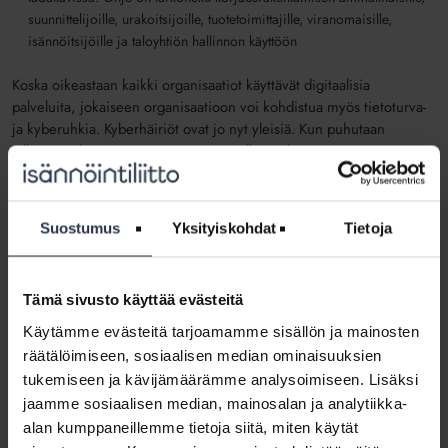
suunnittelijoille, urakoitsijoille, tuotetoimittajille, viranomaisille,
isännöitsijöille ja taloyhtiön hallinnon käyttöön
Koska oikeastaan kaikki organisaatiot käyttävät digitaalisia
palveluita, jokaiseen organisaatioon voi kohdistua myös tietoturva-
ja kyberuhkia. Kyberhäiriöt ovat jo nyt yleisiä. Kun puhutaan
tällaisista uhista, ensimmäisenä voi tulla mieleen, että eipä
kenelläkään ole tarvetta hyökätä minun järjestelmiini. Jos ajattelet
näin, tämä on tärkeä huomio:
Vaikka kukaan ei olisi
hyökkäämässä juuri sinun organisaatiosi järjestelmiin, voivat ne
Suostumus
Yksityiskohdat
Tietoja
joutua välillisesti hyökkäyksen kohteeksi.
Organisaation
alihankkijat, kumppanit tai asiakkaat joutuvat hyökkäyksen
kohteeksi, jolloin myös sinä voit päätyä täysin sivulliseksi
Tämä sivusto käyttää evästeitä
uhriksi.
Esimerkiksi taloyhtiön lämmitysjärjestelmä voi lakata
toimimasta, koska sen käyttämään palvelinsaliin kohdistuu
Käytämme evästeitä tarjoamamme sisällön ja mainosten
tietoturvahyökkäys.
räätälöimiseen, sosiaalisen median ominaisuuksien
tukemiseen ja kävijämäärämme analysoimiseen. Lisäksi
Aiemmin todettiin, että ihmisen inhimillinen virhe on yksi
jaamme sosiaalisen median, mainosalan ja analytiikka-
suurimmista tietoturvauhista. Voimme kuitenkin kääntää ajatuksen
alan kumppaneillemme tietoja siitä, miten käytät
toisinpäin ja todeta, että suurin osa uhista olisi taklattavissa ihmisen