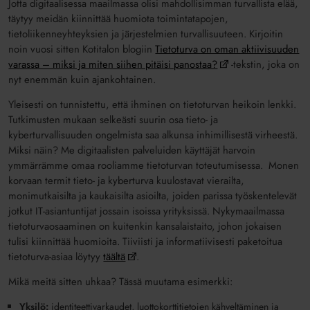
Jotta digitaalisessa maailmassa olisi mahdollisimman turvallista elää,
täytyy meidän kiinnittää huomiota toimintatapojen,
tietoliikenneyhteyksien ja järjestelmien turvallisuuteen. Kirjoitin
noin vuosi sitten Kotitalon blogiin
Tietoturva on oman aktiivisuuden
varassa – miksi ja miten siihen pitäisi panostaa?
-tekstin, joka on
nyt enemmän kuin ajankohtainen.
Yleisesti on tunnistettu, että ihminen on tietoturvan heikoin lenkki.
Tutkimusten mukaan selkeästi suurin osa tieto- ja
kyberturvallisuuden ongelmista saa alkunsa inhimillisestä virheestä.
Miksi näin? Me digitaalisten palveluiden käyttäjät harvoin
ymmärrämme omaa rooliamme tietoturvan toteutumisessa. Monen
korvaan termit tieto- ja kyberturva kuulostavat vierailta,
monimutkaisilta ja kaukaisilta asioilta, joiden parissa työskentelevät
jotkut IT-asiantuntijat jossain isoissa yrityksissä. Nykymaailmassa
tietoturvaosaaminen on kuitenkin kansalaistaito, johon jokaisen
tulisi kiinnittää huomioita. Tiiviisti ja informatiivisesti paketoitua
tietoturva-asiaa löytyy
täältä
.
Mikä meitä sitten uhkaa? Tässä muutama esimerkki:
Yksilö:
identiteettivarkaudet, luottokorttitietojen kähveltäminen ja