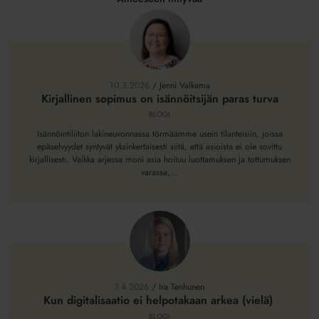
Kirjallinen
sopimus
on
10.3.2026
/
Jenni Valkama
isännöitsijän
Kirjallinen sopimus on isännöitsijän paras turva
paras
BLOGI
turva
Isännöintiliiton lakineuvonnassa törmäämme usein tilanteisiin, joissa
epäselvyydet syntyvät yksinkertaisesti siitä, että asioista ei ole sovittu
kirjallisesti. Vaikka arjessa moni asia hoituu luottamuksen ja tottumuksen
varassa,...
Kun
digitalisaatio
ei
7.4.2026
/
Ira Tenhunen
helpotakaan
Kun digitalisaatio ei helpotakaan arkea (vielä)
arkea
BLOGI