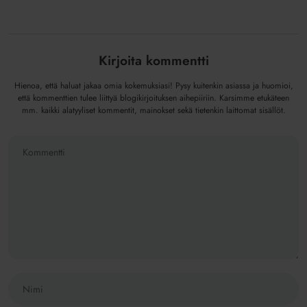
Kirjoita kommentti
Hienoa, että haluat jakaa omia kokemuksiasi! Pysy kuitenkin asiassa ja huomioi,
että kommenttien tulee liittyä blogikirjoituksen aihepiiriin. Karsimme etukäteen
mm. kaikki alatyyliset kommentit, mainokset sekä tietenkin laittomat sisällöt.