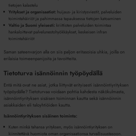
tietojen kalastelu
Yritykset ja organisaatiot:
huijaus- ja kiristysviestit, palveluiden
toimintahäiriöt ja pahimmassa tapauksessa tietojen katoaminen
Valtio ja Suomi yleisesti:
kriittisten palveluiden toimintaa
hankaloittavat palvelunestohyökkäykset, keskeisen infran
toimintahäiriöt
Saman sateenvarjon alla on siis paljon eritasoisia uhkia, joilla on
erilaisia toimeenpanijoita ja tavoitteita.
Tietoturva isännöinnin työpöydällä
Entä mitä ovat ne asiat, jotka liittyvät erityisesti isännöintiyrityksen
työpöydälle? Tietoturvaa voidaan pohtia kahdesta näkökulmasta,
isännöintiyrityksen sisäisen toiminnan kautta sekä isännöinnin
asiakkaiden eli taloyhtiöiden kautta.
Isännöintiyrityksen sisäinen toiminta:
Kuten minkä tahansa yrityksen, myös isännöintiyrityksen on
kiinnitettävä huomiota oman organisaationsa turvallisuustasoon.