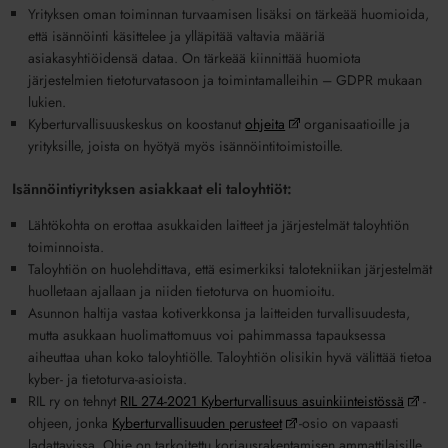
Yrityksen oman toiminnan turvaamisen lisäksi on tärkeää huomioida,
että isännöinti käsittelee ja ylläpitää valtavia määriä
asiakasyhtiöidensä dataa. On tärkeää kiinnittää huomiota
järjestelmien tietoturvatasoon ja toimintamalleihin – GDPR mukaan
lukien.
Kyberturvallisuuskeskus on koostanut
ohjeita
organisaatioille ja
yrityksille, joista on hyötyä myös isännöintitoimistoille.
Isännöintiyrityksen asiakkaat eli taloyhtiöt:
Lähtökohta on erottaa asukkaiden laitteet ja järjestelmät taloyhtiön
toiminnoista.
Taloyhtiön on huolehdittava, että esimerkiksi talotekniikan järjestelmät
huolletaan ajallaan ja niiden tietoturva on huomioitu.
Asunnon haltija vastaa kotiverkkonsa ja laitteiden turvallisuudesta,
mutta asukkaan huolimattomuus voi pahimmassa tapauksessa
aiheuttaa uhan koko taloyhtiölle. Taloyhtiön olisikin hyvä välittää tietoa
kyber- ja tietoturva-asioista.
RIL ry on tehnyt
RIL 274-2021 Kyberturvallisuus asuinkiinteistössä
-
ohjeen, jonka
Kyberturvallisuuden perusteet
-osio on vapaasti
ladattavissa. Ohje on tarkoitettu korjausrakentamisen ammattilaisille,