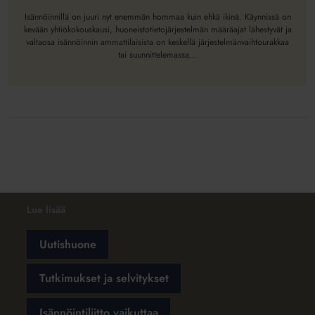
(vielä)
Isännöinnillä on juuri nyt enemmän hommaa kuin ehkä ikinä. Käynnissä on
kevään yhtiökokouskausi, huoneistotietojärjestelmän määräajat lähestyvät ja
valtaosa isännöinnin ammattilaisista on keskellä järjestelmänvaihtourakkaa
tai suunnittelemassa...
Lue lisää
Uutishuone
Tutkimukset ja selvitykset
Isännöintiliitto vaikuttaa