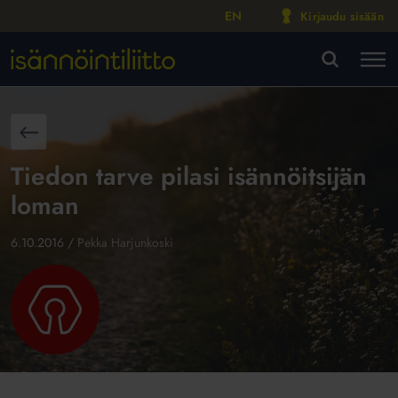
EN
Kirjaudu sisään
M
VA
aisin
Tiedon tarve pilasi isännöitsijän
loman
6.10.2016
/
Pekka Harjunkoski