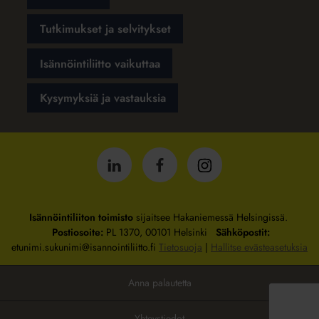
Tutkimukset ja selvitykset
Isännöintiliitto vaikuttaa
Kysymyksiä ja vastauksia
Isännöintiliitto
Isännöintiliitto
Isännöintiliitto
LinkedInissä
Facebookissa
Instagrammissa
Isännöintiliiton toimisto
sijaitsee Hakaniemessä Helsingissä.
Postiosoite:
PL 1370, 00101 Helsinki
Sähköpostit:
etunimi.sukunimi@isannointiliitto.fi
Tietosuoja
|
Hallitse evästeasetuksia
Anna palautetta
Yhteystiedot