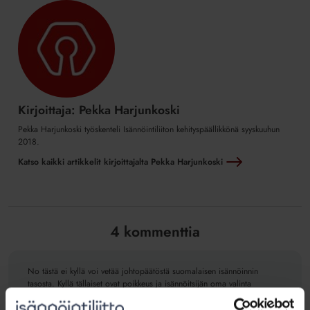
Kirjoittaja: Pekka Harjunkoski
Pekka Harjunkoski työskenteli Isännöintiliiton kehityspäällikkönä syyskuuhun
2018.
Katso kaikki artikkelit kirjoittajalta Pekka Harjunkoski
4 kommenttia
No tästä ei kyllä voi vetää johtopäätöstä suomalaisen isännöinnin
tasosta. Kyllä tällaiset ovat poikkeus ja isännöitsijän oma valinta
keskeyttää lomansa järjestelmien toimimattomuuden vuoksi. Maksatteko
tuoltakin kuukaudelta isännöintipalkkion, jos isännöitsijä lomailee ilman