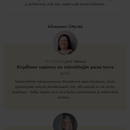
ja pohdimme, mitä alan uudet tuulet tuovat tullessaan.
Aiheeseen liittyvää
Kirjallinen
sopimus
on
10.3.2026
/
Jenni Valkama
isännöitsijän
Kirjallinen sopimus on isännöitsijän paras turva
paras
BLOGI
turva
Isännöintiliiton lakineuvonnassa törmäämme usein tilanteisiin, joissa
epäselvyydet syntyvät yksinkertaisesti siitä, että asioista ei ole sovittu
kirjallisesti. Vaikka arjessa moni asia hoituu luottamuksen ja tottumuksen
varassa,...
Kun