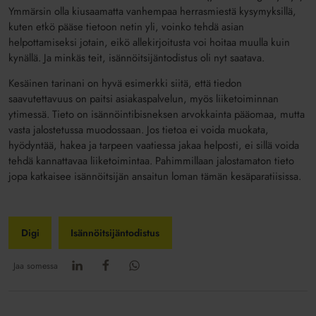
Ymmärsin olla kiusaamatta vanhempaa herrasmiestä kysymyksillä,
kuten etkö pääse tietoon netin yli, voinko tehdä asian
helpottamiseksi jotain, eikö allekirjoitusta voi hoitaa muulla kuin
kynällä. Ja minkäs teit, isännöitsijäntodistus oli nyt saatava.
Kesäinen tarinani on hyvä esimerkki siitä, että tiedon
saavutettavuus on paitsi asiakaspalvelun, myös liiketoiminnan
ytimessä. Tieto on isännöintibisneksen arvokkainta pääomaa, mutta
vasta jalostetussa muodossaan. Jos tietoa ei voida muokata,
hyödyntää, hakea ja tarpeen vaatiessa jakaa helposti, ei sillä voida
tehdä kannattavaa liiketoimintaa. Pahimmillaan jalostamaton tieto
jopa katkaisee isännöitsijän ansaitun loman tämän kesäparatiisissa.
Digi
Isännöitsijäntodistus
Jaa somessa