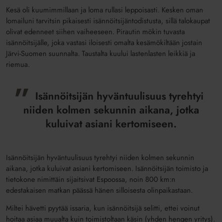
Kesä oli kuumimmillaan ja loma rullasi leppoisasti. Kesken oman
lomailuni tarvitsin pikaisesti isännöitsijäntodistusta, sillä talokaupat
olivat edenneet siihen vaiheeseen. Pirautin mökin tuvasta
isännöitsijälle, joka vastasi iloisesti omalta kesämökiltään jostain
Järvi-Suomen suunnalta. Taustalta kuului lastenlasten leikkiä ja
riemua.
Isännöitsijän hyväntuulisuus tyrehtyi
niiden kolmen sekunnin aikana, jotka
kuluivat asiani kertomiseen.
Isännöitsijän hyväntuulisuus tyrehtyi niiden kolmen sekunnin
aikana, jotka kuluivat asiani kertomiseen. Isännöitsijän toimisto ja
tietokone nimittäin sijaitsivat Espoossa, noin 800 km:n
edestakaisen matkan päässä hänen silloisesta olinpaikastaan.
Miltei hävetti pyytää issaria, kun isännöitsijä selitti, ettei voinut
hoitaa asiaa muualta kuin toimistoltaan käsin (yhden hengen yritys).