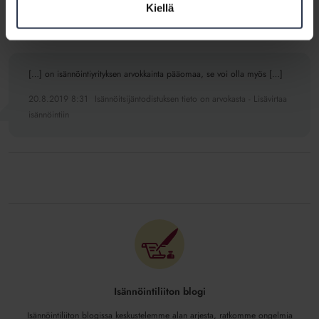
Kiellä
18.10.2016 11:31
Janne
[…] on isännöintiyrityksen arvokkainta pääomaa, se voi olla myös […]
20.8.2019 8:31
Isännöitsijäntodistuksen tieto on arvokasta - Lisävirtaa
isännöintiin
Isännöintiliiton blogi
Isännöintiliiton blogissa keskustelemme alan arjesta, ratkomme ongelmia