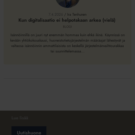
digitalisaatio
ei
7.4.2026
/
Ira Tenhunen
helpotakaan
Kun digitalisaatio ei helpotakaan arkea (vielä)
arkea
BLOGI
(vielä)
Isännöinnillä on juuri nyt enemmän hommaa kuin ehkä ikinä. Käynnissä on
kevään yhtiökokouskausi, huoneistotietojärjestelmän määräajat lähestyvät ja
valtaosa isännöinnin ammattilaisista on keskellä järjestelmänvaihtourakkaa
tai suunnittelemassa...
Lue lisää
Uutishuone