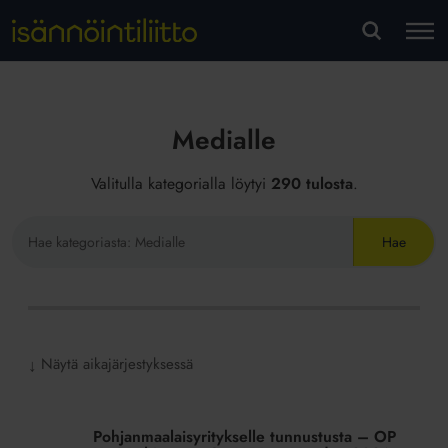
M
VA
Medialle
Valitulla kategorialla löytyi
290 tulosta
.
Hae
sivustolta
Näytä aikajärjestyksessä
↓
Pohjanmaalaisyritykselle
tunnustusta
Pohjanmaalaisyritykselle tunnustusta – OP
–