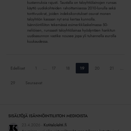
kustannuksia rajusti. Taustalla on taloyhtiölainojen runsas
esimerkkilaskelma!
käyttö uudiskohteiden rahoittamisessa 2010-luvulla sekä
tonttivuokrat, joiden indeksikorotukset osuvat monen
taloyhtiön kassaan nyt ensi kertaa kunnolla.
Isännöintiliiton tekemässä esimerkkilaskelmassa 50-
neliöisen, runsaasti taloyhtiölainaa hyödyntäen hankitun
uudisasunnon vastike nousee jopa yli tuhannella eurolla
kuukaudessa.
Siirry
Siirry
Siirry
Siirry
Siirry
Siirry
Edelliset
1
…
17
18
19
20
21
…
sivulle:
sivulle:
sivulle:
sivulle:
sivulle:
sivulle:
Siirry
29
Seuraavat
sivulle:
SISÄLTÖJÄ ISÄNNÖINTILIITON MEDIOISTA
23.4.2026
Kotitalolehti.fi