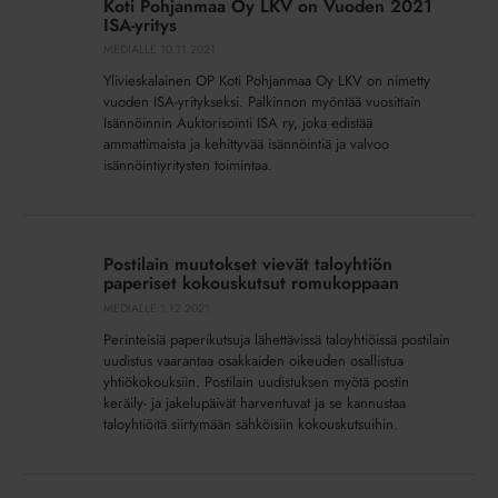
Koti Pohjanmaa Oy LKV on Vuoden 2021
OP
ISA-yritys
Koti
MEDIALLE
10.11.2021
Pohjanmaa
Ylivieskalainen OP Koti Pohjanmaa Oy LKV on nimetty
Oy
vuoden ISA-yritykseksi. Palkinnon myöntää vuosittain
LKV
Isännöinnin Auktorisointi ISA ry, joka edistää
ammattimaista ja kehittyvää isännöintiä ja valvoo
on
isännöintiyritysten toimintaa.
Vuoden
2021
ISA-
Postilain
yritys
muutokset
Postilain muutokset vievät taloyhtiön
vievät
paperiset kokouskutsut romukoppaan
taloyhtiön
MEDIALLE
1.12.2021
paperiset
Perinteisiä paperikutsuja lähettävissä taloyhtiöissä postilain
kokouskutsut
uudistus vaarantaa osakkaiden oikeuden osallistua
romukoppaan
yhtiökokouksiin. Postilain uudistuksen myötä postin
keräily- ja jakelupäivät harventuvat ja se kannustaa
taloyhtiöitä siirtymään sähköisiin kokouskutsuihin.
Putkiremontit