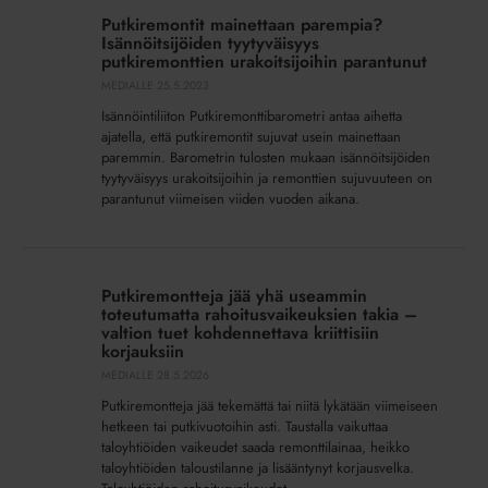
mainettaan
Putkiremontit mainettaan parempia?
parempia?
Isännöitsijöiden tyytyväisyys
Isännöitsijöiden
putkiremonttien urakoitsijoihin parantunut
tyytyväisyys
MEDIALLE
25.5.2023
putkiremonttien
Isännöintiliiton Putkiremonttibarometri antaa aihetta
urakoitsijoihin
ajatella, että putkiremontit sujuvat usein mainettaan
parantunut
paremmin. Barometrin tulosten mukaan isännöitsijöiden
tyytyväisyys urakoitsijoihin ja remonttien sujuvuuteen on
parantunut viimeisen viiden vuoden aikana.
Putkiremontteja
jää
Putkiremontteja jää yhä useammin
yhä
toteutumatta rahoitusvaikeuksien takia –
useammin
valtion tuet kohdennettava kriittisiin
korjauksiin
toteutumatta
MEDIALLE
28.5.2026
rahoitusvaikeuksien
takia
Putkiremontteja jää tekemättä tai niitä lykätään viimeiseen
–
hetkeen tai putkivuotoihin asti. Taustalla vaikuttaa
taloyhtiöiden vaikeudet saada remonttilainaa, heikko
valtion
taloyhtiöiden taloustilanne ja lisääntynyt korjausvelka.
tuet