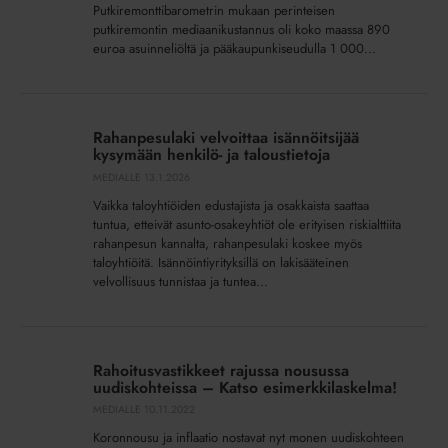
voi
Putkiremonttibarometrin mukaan perinteisen
putkiremontin mediaanikustannus oli koko maassa 890
vaikeuttaa
euroa asuinneliöltä ja pääkaupunkiseudulla 1 000...
rahoituksen
saamista
Rahanpesulaki
velvoittaa
Rahanpesulaki velvoittaa isännöitsijää
isännöitsijää
kysymään henkilö- ja taloustietoja
kysymään
MEDIALLE
13.1.2026
henkilö-
Vaikka taloyhtiöiden edustajista ja osakkaista saattaa
ja
tuntua, etteivät asunto-osakeyhtiöt ole erityisen riskialttiita
taloustietoja
rahanpesun kannalta, rahanpesulaki koskee myös
taloyhtiöitä. Isännöintiyrityksillä on lakisääteinen
velvollisuus tunnistaa ja tuntea...
Rahoitusvastikkeet
rajussa
Rahoitusvastikkeet rajussa nousussa
nousussa
uudiskohteissa – Katso esimerkkilaskelma!
uudiskohteissa
MEDIALLE
10.11.2022
–
Koronnousu ja inflaatio nostavat nyt monen uudiskohteen
Katso