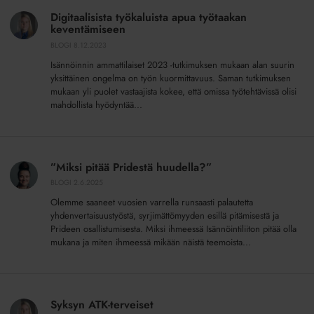
työkaluista
Digitaalisista työkaluista apua työtaakan
apua
keventämiseen
työtaakan
BLOGI
8.12.2023
keventämiseen
Isännöinnin ammattilaiset 2023 -tutkimuksen mukaan alan suurin
yksittäinen ongelma on työn kuormittavuus. Saman tutkimuksen
mukaan yli puolet vastaajista kokee, että omissa työtehtävissä olisi
mahdollista hyödyntää...
”Miksi
pitää
”Miksi pitää Pridestä huudella?”
Pridestä
BLOGI
2.6.2025
huudella?”
Olemme saaneet vuosien varrella runsaasti palautetta
yhdenvertaisuustyöstä, syrjimättömyyden esillä pitämisestä ja
Prideen osallistumisesta. Miksi ihmeessä Isännöintiliiton pitää olla
mukana ja miten ihmeessä mikään näistä teemoista...
Syksyn
ATK-
Syksyn ATK-terveiset
terveiset