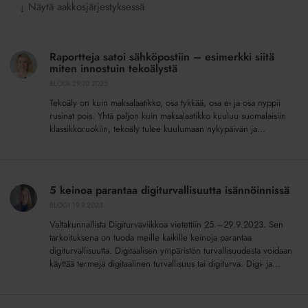
Näytä aakkosjärjestyksessä
↓
Raportteja
satoi
Raportteja satoi sähköpostiin – esimerkki siitä
sähköpostiin
miten innostuin tekoälystä
–
BLOGI
29.10.2025
esimerkki
Tekoäly on kuin maksalaatikko, osa tykkää, osa ei ja osa nyppii
siitä
rusinat pois. Yhtä paljon kuin maksalaatikko kuuluu suomalaisiin
miten
klassikkoruokiin, tekoäly tulee kuulumaan nykypäivän ja...
innostuin
tekoälystä
5
keinoa
5 keinoa parantaa digiturvallisuutta isännöinnissä
parantaa
BLOGI
19.9.2023
digiturvallisuutta
Valtakunnallista Digiturvaviikkoa vietettiin 25.–29.9.2023. Sen
isännöinnissä
tarkoituksena on tuoda meille kaikille keinoja parantaa
digiturvallisuutta. Digitaalisen ympäristön turvallisuudesta voidaan
käyttää termejä digitaalinen turvallisuus tai digiturva. Digi- ja...
Digitaalisista