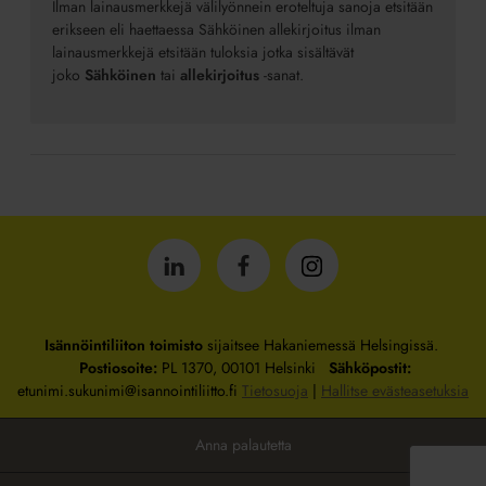
Ilman lainausmerkkejä välilyönnein eroteltuja sanoja etsitään
erikseen eli haettaessa Sähköinen allekirjoitus ilman
lainausmerkkejä etsitään tuloksia jotka sisältävät
joko
Sähköinen
tai
allekirjoitus
-sanat.
Isännöintiliitto
Isännöintiliitto
Isännöintiliitto
LinkedInissä
Facebookissa
Instagrammissa
Isännöintiliiton toimisto
sijaitsee Hakaniemessä Helsingissä.
Postiosoite:
PL 1370, 00101 Helsinki
Sähköpostit:
etunimi.sukunimi@isannointiliitto.fi
Tietosuoja
|
Hallitse evästeasetuksia
Anna palautetta