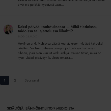
eivät ole pelkkää hypetystä vaan...
Kaksi
päivää
Kaksi päivää koulutuksessa – Mikä tiedoissa,
koulutuksessa
taidoissa tai ajattelussa liikahti?
–
BLOGI
22.11.2021
Mikä
Hektinen arki. Mahtavaa päästä koulutukseen, vieläpä kahdeksi
tiedoissa,
päiväksi. Valitsen puheenvuorojen joukosta ajankohtaisen
taidoissa
aiheen, josta olen kuullut keskusteluja. Haluan tietää, mistä on
tai
kyse. Lisäksi pistäydyn kuulostelemassa...
ajattelussa
liikahti?
Siirry
Siirry
1
2
Seuraavat
sivulle:
sivulle:
SISÄLTÖJÄ ISÄNNÖINTILIITON MEDIOISTA