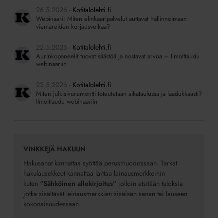
26.5.2026
Kotitalolehti.fi
Webinaari: Miten elinkaaripalvelut auttavat hallinnoimaan
viemäreiden korjausvelkaa?
22.5.2026
Kotitalolehti.fi
Aurinkopaneelit tuovat säästöä ja nostavat arvoa – Ilmoittaudu
webinaariin
22.5.2026
Kotitalolehti.fi
Miten julkisivuremontti toteutetaan aikataulussa ja laadukkaasti?
Ilmoittaudu webinaariin
VINKKEJÄ HAKUUN
Hakusanat kannattaa syöttää perusmuodossaan. Tarkat
hakulausekkeet kannattaa laittaa lainausmerkkeihin
kuten
“Sähköinen allekirjoitus”
jolloin etsitään tuloksia
jotka sisältävät lainausmerkkien sisäisen sanan tai lauseen
kokonaisuudessaan.