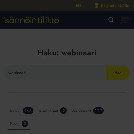
EN
Kirjaudu sisään
M
VA
Haku:
webinaari
Hae
sivustolta
Hakutulokset
168
2
127
Kaikki
Jäsenohjeet
Webinaarit
Isännöintiliitto.fi-
3
Blogi
palvelusta