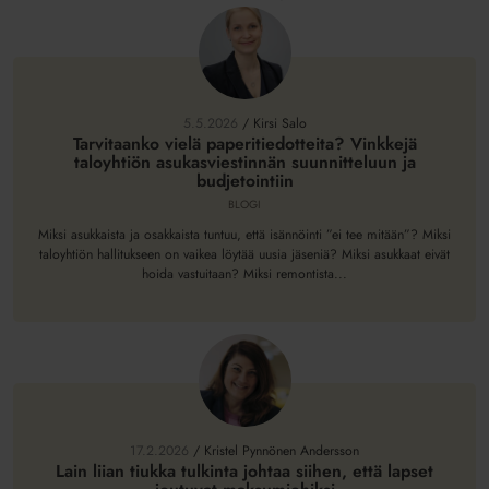
Tarvitaanko
vielä
paperitiedotteita?
5.5.2026
/
Kirsi Salo
Vinkkejä
Tarvitaanko vielä paperitiedotteita? Vinkkejä
taloyhtiön asukasviestinnän suunnitteluun ja
taloyhtiön
budjetointiin
asukasviestinnän
BLOGI
suunnitteluun
ja
Miksi asukkaista ja osakkaista tuntuu, että isännöinti ”ei tee mitään”? Miksi
taloyhtiön hallitukseen on vaikea löytää uusia jäseniä? Miksi asukkaat eivät
budjetointiin
hoida vastuitaan? Miksi remontista...
Lain
liian
tiukka
17.2.2026
/
Kristel Pynnönen Andersson
tulkinta
Lain liian tiukka tulkinta johtaa siihen, että lapset