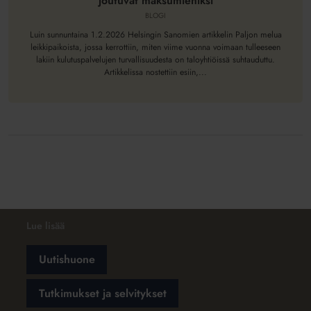
joutuvat maksumiehiksi
johtaa
siihen,
BLOGI
että
Luin sunnuntaina 1.2.2026 Helsingin Sanomien artikkelin Paljon melua
lapset
leikkipaikoista, jossa kerrottiin, miten viime vuonna voimaan tulleeseen
lakiin kulutuspalvelujen turvallisuudesta on taloyhtiöissä suhtauduttu.
joutuvat
Artikkelissa nostettiin esiin,...
maksumiehiksi
Lue lisää
Uutishuone
Tutkimukset ja selvitykset