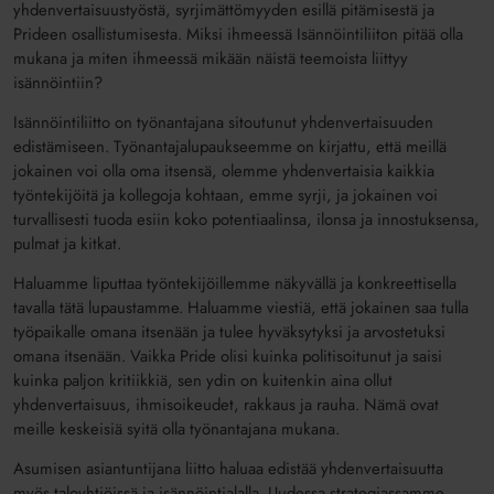
yhdenvertaisuustyöstä, syrjimättömyyden esillä pitämisestä ja
Prideen osallistumisesta. Miksi ihmeessä Isännöintiliiton pitää olla
mukana ja miten ihmeessä mikään näistä teemoista liittyy
isännöintiin?
Isännöintiliitto on työnantajana sitoutunut yhdenvertaisuuden
edistämiseen. Työnantajalupaukseemme on kirjattu, että meillä
jokainen voi olla oma itsensä, olemme yhdenvertaisia kaikkia
työntekijöitä ja kollegoja kohtaan, emme syrji, ja jokainen voi
turvallisesti tuoda esiin koko potentiaalinsa, ilonsa ja innostuksensa,
pulmat ja kitkat.
Haluamme liputtaa työntekijöillemme näkyvällä ja konkreettisella
tavalla tätä lupaustamme. Haluamme viestiä, että jokainen saa tulla
työpaikalle omana itsenään ja tulee hyväksytyksi ja arvostetuksi
omana itsenään. Vaikka Pride olisi kuinka politisoitunut ja saisi
kuinka paljon kritiikkiä, sen ydin on kuitenkin aina ollut
yhdenvertaisuus, ihmisoikeudet, rakkaus ja rauha. Nämä ovat
meille keskeisiä syitä olla työnantajana mukana.
Asumisen asiantuntijana liitto haluaa edistää yhdenvertaisuutta
myös taloyhtiöissä ja isännöintialalla. Uudessa strategiassamme