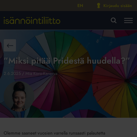
EN
Kirjaudu sisään
M
VA
aisin
”Miksi pitää Pridestä huudella?”
2.6.2025
/
Mia Koro-Kanerva
Olemme saaneet vuosien varrella runsaasti palautetta