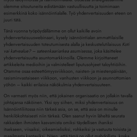
olemme sitoutuneita edistämään vastuullisuutta ja toimimaan
esimerkkinä koko isännöintialalle. Työ yhdenvertaisuuden eteen on
juuri tätä.
Tänä vuonna työpöydällämme on ollut kaikille avoin
yhdenvertaisuuswebinaari, kysely isännöintialan ammattilaisille
yhdenvertaisuuden toteutumisesta alalla ja keskustelutilaisuus
Koti
vai katvealue? – sateenkaariarkea asumisessa
, joka käsittelee
yhdenvertaisuutta asuntomarkkinoilla. Olemme kirjoittaneet
artikkeleita medioihin ja valmistelleet liputusohjeet taloyhtiöihin.
Otamme osaa esteettömyysviikkoon, naisten- ja miestenpäivään,
rasisminvastaiseen viikkoon, vanhusten viikkoon ja asunnottomien
yöhön – kaikki erilaisia näkökulmia yhdenvertaisuuteen.
On varmasti myös niin, että jokainen organisaatio on jollakin tavalla
johtajansa näköinen. Yksi syy siihen, miksi yhdenvertaisuus on
Isännöintiliitossa niin tärkeä asia, on se, että asia on minulle
henkilökohtaisesti niin tärkeä. Olen saanut hyvin läheltä seurata
rakkaiden ihmisten kasvamista omiksi täydellisen ihaniksi
itsekseen, viisaiksi, oikeamielisiksi, rohkeiksi ja vastuuta toisista ja
maailmasta kantaviksi. Näen, että tämä on ollut mahdollista, koska