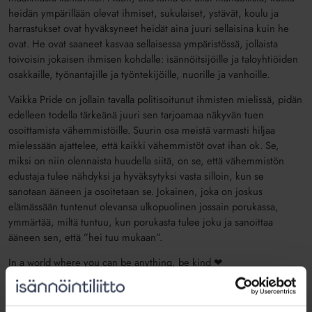
heidän ympärillään olevat ihmiset, sukulaiset, ystävät, koulu ja
harrastukset ovat hyväksyneet heidät aina juuri sellaisina kuin he
ovat. He ovat saaneet kasvaa sellaisessa ympäristössä, jollaista
toivoisin jokaisen ihmisen kohdalle: isännöitsijöille ja taloyhtiöiden
osakkaille, työnantajille ja työntekijöille, nuorille ja vanhoille.
Vaikka Pride on jollain tavalla politisoitunut ihmisten mielissä, pidän
edelleen todella tärkeänä juuri sen tarjoamaa näkyvän tuen
osoittamista vähemmistöille. Suurin osa meistä varmasti hiljaa
mielessään ajattelee, että kaikki vähemmistöt ovat ihan ok. Se,
miksi on niin olennaista huudella siitä, on se, että vähemmistön
edustaja tulee nähdyksi ja hyväksytyksi vasta silloin, kun se
sanotaan ääneen ja osoitetaan se. Jokainen, joka on joskus
elämässään tuntenut olevansa ulkopuolinen jossain porukassa,
ymmärtää, miltä tuntuu, kun porukasta tulee joku ja sanoittaa
ääneen sen, että ”hei tuu mukaan”.
In a world where you can be anything, be kind
❤
Lisätietoa Isännöintiliiton Pride-yhteisökumppanuudesta ja
”Koti vai katvelalue” -paneelikeskustelusta sekä