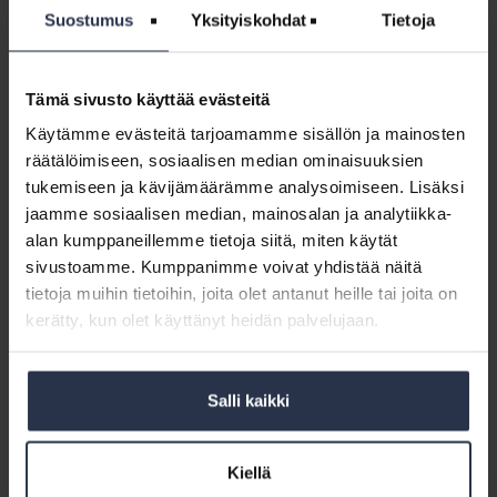
Isännöintiliiton jäsenilleen tuottamia yhdenvertaisuuteen
Suostumus
Yksityiskohdat
Tietoja
liittyä materiaaleja löydät täältä (vaatii jäsenkirjautumisen).
Tämä sivusto käyttää evästeitä
Vastuullisuus
Yhdenvertaisuus
Käytämme evästeitä tarjoamamme sisällön ja mainosten
räätälöimiseen, sosiaalisen median ominaisuuksien
Jaa somessa
tukemiseen ja kävijämäärämme analysoimiseen. Lisäksi
jaamme sosiaalisen median, mainosalan ja analytiikka-
alan kumppaneillemme tietoja siitä, miten käytät
sivustoamme. Kumppanimme voivat yhdistää näitä
tietoja muihin tietoihin, joita olet antanut heille tai joita on
kerätty, kun olet käyttänyt heidän palvelujaan.
Salli kaikki
Kirjoittaja: Mia Koro-Kanerva
Toimin Isännöintiliiton toimitusjohtajana. Isännöintiala on murroksessa ja on
Kiellä
superkiinnostavaa saada olla matkassa mukana tekemässä sen tulevaisuutta.