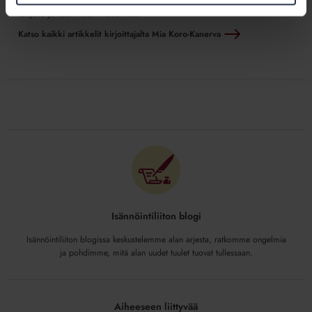
Haluan ottaa lukijat mukaan tarkastelemaan ajan ilmiöitä, muutoksia ja
tekijöitä ja nauttimaan maisemista.
Katso kaikki artikkelit kirjoittajalta Mia Koro-Kanerva
Isännöintiliiton blogi
Isännöintiliiton blogissa keskustelemme alan arjesta, ratkomme ongelmia
ja pohdimme, mitä alan uudet tuulet tuovat tullessaan.
Aiheeseen liittyvää