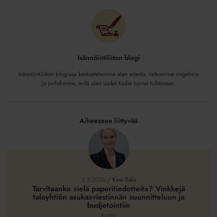
Isännöintiliiton blogi
Isännöintiliiton blogissa keskustelemme alan arjesta, ratkomme ongelmia
ja pohdimme, mitä alan uudet tuulet tuovat tullessaan.
Aiheeseen liittyvää
Tarvitaanko
vielä
paperitiedotteita?
5.5.2026
/
Kirsi Salo
Vinkkejä
Tarvitaanko vielä paperitiedotteita? Vinkkejä
taloyhtiön asukasviestinnän suunnitteluun ja
taloyhtiön
budjetointiin
asukasviestinnän
BLOGI