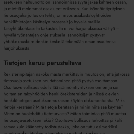
asetuksen haltuunotto on isännöinnissä syytä jakaa kahteen osaan,
ja miettiä molemmat osa-alueet erikseen. Kun isännöintiyrityksen
tietosuojaharjoitus on tehty, on myös asiakastaloyhtiöiden
henkilötietojen käsittelyn prosessit jo hyvällä mallilla.
Taloyhtiökohtaiselta tarkastelulta ei voi harjoituksessa välttyä –
hyvällä työnantajan ohjeistuksella isännöitsijät pystyvät
yhtiökokouskiireidenkin keskellä tekemään oman osuutensa
harjoituksesta.
Tietojen keruu perusteltava
Rekisterinpitäjän näkökulmasta merkittävin muutos on, että jatkossa
tietosuoja-asetuksen noudattaminen pitää pystyä osoittamaan.
Osoitusvelvollisuus edellyttää isännöintiyrityksen omien ja sen
hoitamien taloyhtiöiden henkilörekistereiden ja niissä olevien
henkilötietojen asetuksenmukaisen käytön dokumentointia. Miksi
tietoja kerätään? Mitä tietoja kerätään ja mihin niitä saa käyttää?
Miten on huolehdittu tietoturvasta? Miten toimintaa pitää muuttaa
tietosuoja-asetuksen takia? Osoitusvelvollisuus tarkoittaa pitkälti
samaa kuin käännetty todistustakka, joka on tuttu esimerkiksi
asunto-osakeyhtiölain isännöitsijän vastuuta koskevista