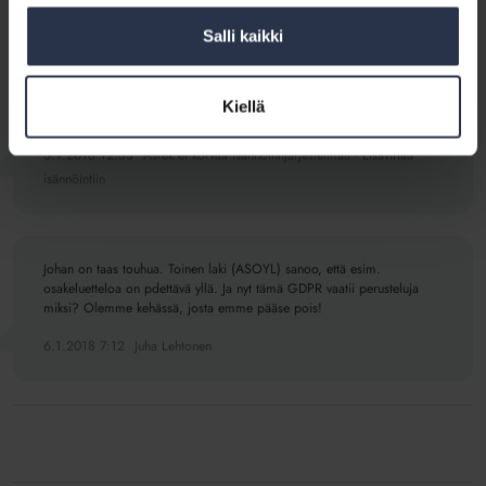
2 kommenttia
Salli kaikki
[…] tuo helpotusta isännöinnin arkeen myös tietosuojan kannalta.
Uudistuksen myötä taloyhtiön ylläpitämä osakeluettelo, yksi isännöinnin
Kiellä
[…]
5.1.2018 12:33
Asrek ei korvaa isännöintijärjestelmää - Lisävirtaa
isännöintiin
Johan on taas touhua. Toinen laki (ASOYL) sanoo, että esim.
osakeluetteloa on pdettävä yllä. Ja nyt tämä GDPR vaatii perusteluja
miksi? Olemme kehässä, josta emme pääse pois!
6.1.2018 7:12
Juha Lehtonen