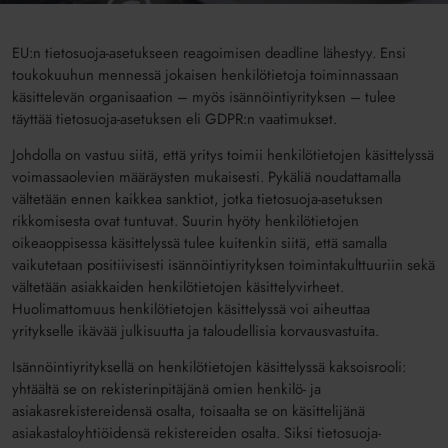
EU:n tietosuoja-asetukseen reagoimisen deadline lähestyy. Ensi
toukokuuhun mennessä jokaisen henkilötietoja toiminnassaan
käsittelevän organisaation – myös isännöintiyrityksen – tulee
täyttää tietosuoja-asetuksen eli GDPR:n vaatimukset.
Johdolla on vastuu siitä, että yritys toimii henkilötietojen käsittelyssä
voimassaolevien määräysten mukaisesti. Pykäliä noudattamalla
vältetään ennen kaikkea sanktiot, jotka tietosuoja-asetuksen
rikkomisesta ovat tuntuvat. Suurin hyöty henkilötietojen
oikeaoppisessa käsittelyssä tulee kuitenkin siitä, että samalla
vaikutetaan positiivisesti isännöintiyrityksen toimintakulttuuriin sekä
vältetään asiakkaiden henkilötietojen käsittelyvirheet.
Huolimattomuus henkilötietojen käsittelyssä voi aiheuttaa
yritykselle ikävää julkisuutta ja taloudellisia korvausvastuita.
Isännöintiyrityksellä on henkilötietojen käsittelyssä kaksoisrooli:
yhtäältä se on rekisterinpitäjänä omien henkilö- ja
asiakasrekistereidensä osalta, toisaalta se on käsittelijänä
asiakastaloyhtiöidensä rekistereiden osalta. Siksi tietosuoja-