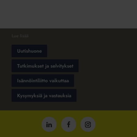
Lue lisää
Uutishuone
Tutkimukset ja selvitykset
Isännöintiliitto vaikuttaa
Kysymyksiä ja vastauksia
Isännöintiliitto
Isännöintiliitto
Isännöintiliitto
LinkedInissä
Facebookissa
Instagrammissa