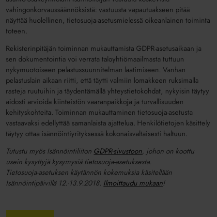
vahingonkorvaussäännöksistä: vastuusta vapautuakseen pitää
näyttää huolellinen, tietosuoja-asetusmielessä oikeanlainen toiminta
toteen.
Rekisterinpitäjän toiminnan mukauttamista GDPR-asetusaikaan ja
sen dokumentointia voi verrata taloyhtiömaailmasta tuttuun
nykymuotoiseen pelastussuunnitelman laatimiseen. Vanhan
pelastuslain aikaan riitti, että täytti valmiin lomakkeen ruksimalla
rasteja ruutuihin ja täydentämällä yhteystietokohdat, nykyisin täytyy
aidosti arvioida kiinteistön vaaranpaikkoja ja turvallisuuden
kehityskohteita. Toiminnan mukauttaminen tietosuoja-asetusta
vastaavaksi edellyttää samanlaista ajattelua. Henkilötietojen käsittely
täytyy ottaa isännöintiyrityksessä kokonaisvaltaisesti haltuun.
Tutustu myös Isännöintiliiton
GDPR-sivustoon
, johon on koottu
usein kysyttyjä kysymysiä tietosuoja-asetuksesta.
Tietosuoja-asetuksen käytännön kokemuksia käsitellään
Isännöintipäivillä 12.-13.9.2018.
Ilmoittaudu mukaan
!