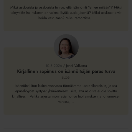
suunnitteluun
ja
Miksi asukkaista ja osakkaista tuntuu, että isännöinti ”ei tee mitään”? Miksi
taloyhtiön hallitukseen on vaikea löytää uusia jäseniä? Miksi asukkaat eivät
budjetointiin
hoida vastuitaan? Miksi remontista...
Kirjallinen
sopimus
on
10.3.2026
/
Jenni Valkama
isännöitsijän
Kirjallinen sopimus on isännöitsijän paras turva
paras
BLOGI
turva
Isännöintiliiton lakineuvonnassa törmäämme usein tilanteisiin, joissa
epäselvyydet syntyvät yksinkertaisesti siitä, että asioista ei ole sovittu
kirjallisesti. Vaikka arjessa moni asia hoituu luottamuksen ja tottumuksen
varassa,...