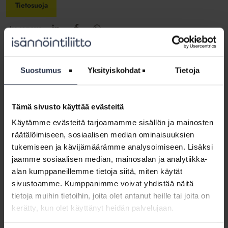
Tietosuoja
Jaa somessa
Suostumus
Yksityiskohdat
Tietoja
Tämä sivusto käyttää evästeitä
Käytämme evästeitä tarjoamamme sisällön ja mainosten
räätälöimiseen, sosiaalisen median ominaisuuksien
Kirjoittaja: Jaana Sallmén
tukemiseen ja kävijämäärämme analysoimiseen. Lisäksi
jaamme sosiaalisen median, mainosalan ja analytiikka-
Varatuomari Jaana Sallmén työskenteli Isännöintiliiton lakiasiantuntijana
maaliskuuhun 2020.
alan kumppaneillemme tietoja siitä, miten käytät
sivustoamme. Kumppanimme voivat yhdistää näitä
Katso kaikki artikkelit kirjoittajalta Jaana Sallmén
tietoja muihin tietoihin, joita olet antanut heille tai joita on
kerätty, kun olet käyttänyt heidän palvelujaan.