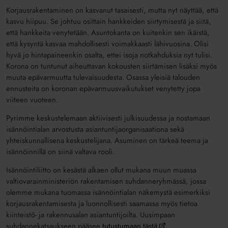
Korjausrakentaminen on kasvanut tasaisesti, mutta nyt näyttää, että
kasvu hiipuu. Se johtuu osittain hankkeiden siirtymisestä ja siitä,
että hankkeita venytetään. Asuntokanta on kuitenkin sen ikäistä,
että kysyntä kasvaa mahdollisesti voimakkaasti lähivuosina. Olisi
hyvä jo hintapaineenkin osalta, ettei isoja notkahduksia nyt tulisi.
Korona on tuntunut aiheuttavan kokousten siirtämisen lisäksi myös
muuta epävarmuutta tulevaisuudesta. Osassa yleisiä talouden
ennusteita on koronan epävarmuusvaikutukset venytetty jopa
viiteen vuoteen.
Pyrimme keskustelemaan aktiivisesti julkisuudessa ja nostamaan
isännöintialan arvostusta asiantuntijaorganisaationa sekä
yhteiskunnallisena keskustelijana. Asuminen on tärkeä teema ja
isännöinnillä on siinä valtava rooli.
Isännöintiliitto on kesästä alkaen ollut mukana muun muassa
valtiovarainministeriön rakentamisen suhdanneryhmässä, jossa
olemme mukana tuomassa isännöintialan näkemystä esimerkiksi
korjausrakentamisesta ja luonnollisesti saamassa myös tietoa
kiinteistö- ja rakennusalan asiantuntijoilta. Uusimpaan
suhdannekatsaukseen pääsee
tutustumaan tästä
.