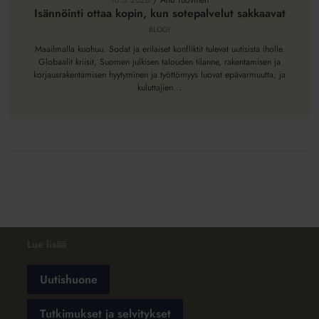
18.3.2026
/
Anu Tuovinen
kun
Isännöinti ottaa kopin, kun sotepalvelut sakkaavat
sotepalvelut
BLOGI
sakkaavat
Maailmalla kuohuu. Sodat ja erilaiset konfliktit tulevat uutisista iholle.
Globaalit kriisit, Suomen julkisen talouden tilanne, rakentamisen ja
korjausrakentamisen hyytyminen ja työttömyys luovat epävarmuutta, ja
kuluttajien...
Lue lisää
Uutishuone
Tutkimukset ja selvitykset