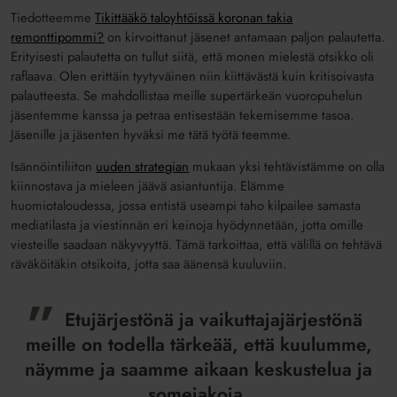
Tiedotteemme
Tikittääkö taloyhtöissä koronan takia
remonttipommi?
on kirvoittanut jäsenet antamaan paljon palautetta.
Erityisesti palautetta on tullut siitä, että monen mielestä otsikko oli
raflaava. Olen erittäin tyytyväinen niin kiittävästä kuin kritisoivasta
palautteesta. Se mahdollistaa meille supertärkeän vuoropuhelun
jäsentemme kanssa ja petraa entisestään tekemisemme tasoa.
Jäsenille ja jäsenten hyväksi me tätä työtä teemme.
Isännöintiliiton
uuden strategian
mukaan yksi tehtävistämme on olla
kiinnostava ja mieleen jäävä asiantuntija. Elämme
huomiotaloudessa, jossa entistä useampi taho kilpailee samasta
mediatilasta ja viestinnän eri keinoja hyödynnetään, jotta omille
viesteille saadaan näkyvyyttä. Tämä tarkoittaa, että välillä on tehtävä
räväköitäkin otsikoita, jotta saa äänensä kuuluviin.
Etujärjestönä ja vaikuttajajärjestönä
meille on todella tärkeää, että kuulumme,
näymme ja saamme aikaan keskustelua ja
somejakoja.