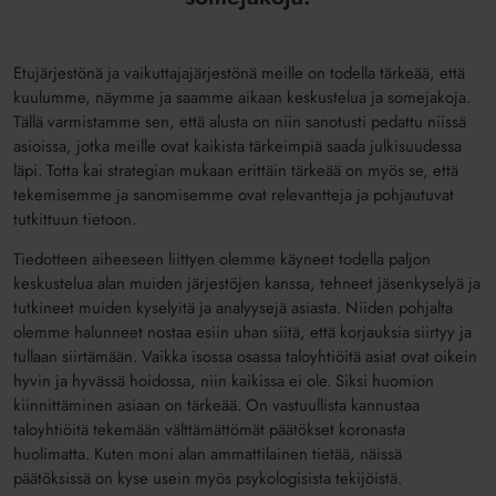
Etujärjestönä ja vaikuttajajärjestönä meille on todella tärkeää, että
kuulumme, näymme ja saamme aikaan keskustelua ja somejakoja.
Tällä varmistamme sen, että alusta on niin sanotusti pedattu niissä
asioissa, jotka meille ovat kaikista tärkeimpiä saada julkisuudessa
läpi. Totta kai strategian mukaan erittäin tärkeää on myös se, että
tekemisemme ja sanomisemme ovat relevantteja ja pohjautuvat
tutkittuun tietoon.
Tiedotteen aiheeseen liittyen olemme käyneet todella paljon
keskustelua alan muiden järjestöjen kanssa, tehneet jäsenkyselyä ja
tutkineet muiden kyselyitä ja analyysejä asiasta. Niiden pohjalta
olemme halunneet nostaa esiin uhan siitä, että korjauksia siirtyy ja
tullaan siirtämään. Vaikka isossa osassa taloyhtiöitä asiat ovat oikein
hyvin ja hyvässä hoidossa, niin kaikissa ei ole. Siksi huomion
kiinnittäminen asiaan on tärkeää. On vastuullista kannustaa
taloyhtiöitä tekemään välttämättömät päätökset koronasta
huolimatta. Kuten moni alan ammattilainen tietää, näissä
päätöksissä on kyse usein myös psykologisista tekijöistä.