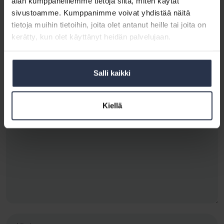
alan kumppaneillemme tietoja siitä, miten käytät
Katso kaikki artikkelit kirjoittajalta Mia Koro-Kanerva
sivustoamme. Kumppanimme voivat yhdistää näitä
tietoja muihin tietoihin, joita olet antanut heille tai joita on
kerätty, kun olet käyttänyt heidän palvelujaan.
Kirjoita kommentti
Salli kaikki
Hienoa, että haluat jakaa omia kokemuksiasi! Pysy kuitenkin asiassa ja huomioi,
että kommenttien tulee liittyä blogikirjoituksen aihepiiriin. Karsimme etukäteen
mm. kaikki alatyyliset kommentit, mainokset sekä tietenkin laittomat sisällöt.
Kiellä