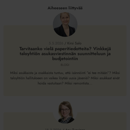
Aiheeseen liittyvää
Tarvitaanko
vielä
paperitiedotteita?
5.5.2026
/
Kirsi Salo
Vinkkejä
Tarvitaanko vielä paperitiedotteita? Vinkkejä
taloyhtiön asukasviestinnän suunnitteluun ja
taloyhtiön
budjetointiin
asukasviestinnän
BLOGI
suunnitteluun
ja
Miksi asukkaista ja osakkaista tuntuu, että isännöinti ”ei tee mitään”? Miksi
taloyhtiön hallitukseen on vaikea löytää uusia jäseniä? Miksi asukkaat eivät
budjetointiin
hoida vastuitaan? Miksi remontista...
Isännöinti
ottaa
kopin,