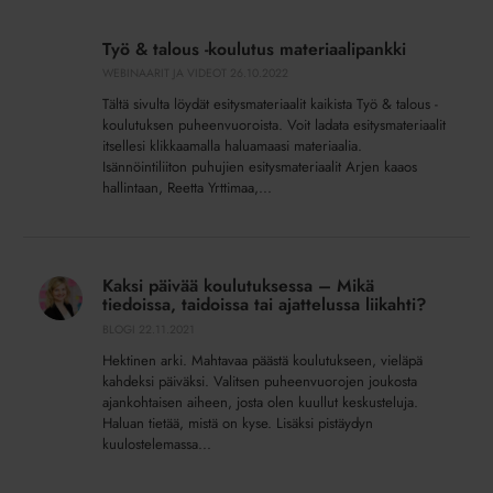
Työ
&
Työ & talous -koulutus materiaalipankki
talous
WEBINAARIT JA VIDEOT
26.10.2022
-
Tältä sivulta löydät esitysmateriaalit kaikista Työ & talous -
koulutus
koulutuksen puheenvuoroista. Voit ladata esitysmateriaalit
materiaalipankki
itsellesi klikkaamalla haluamaasi materiaalia.
Isännöintiliiton puhujien esitysmateriaalit Arjen kaaos
hallintaan, Reetta Yrttimaa,...
Kaksi
päivää
Kaksi päivää koulutuksessa – Mikä
koulutuksessa
tiedoissa, taidoissa tai ajattelussa liikahti?
–
BLOGI
22.11.2021
Mikä
Hektinen arki. Mahtavaa päästä koulutukseen, vieläpä
tiedoissa,
kahdeksi päiväksi. Valitsen puheenvuorojen joukosta
taidoissa
ajankohtaisen aiheen, josta olen kuullut keskusteluja.
tai
Haluan tietää, mistä on kyse. Lisäksi pistäydyn
ajattelussa
kuulostelemassa...
liikahti?