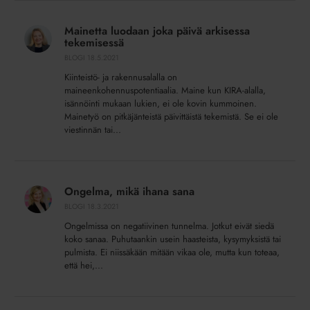
Mainetta
luodaan
Mainetta luodaan joka päivä arkisessa
joka
tekemisessä
päivä
BLOGI
18.5.2021
arkisessa
Kiinteistö- ja rakennusalalla on
tekemisessä
maineenkohennuspotentiaalia. Maine kun KIRA-alalla,
isännöinti mukaan lukien, ei ole kovin kummoinen.
Mainetyö on pitkäjänteistä päivittäistä tekemistä. Se ei ole
viestinnän tai...
Ongelma,
mikä
Ongelma, mikä ihana sana
ihana
BLOGI
18.3.2021
sana
Ongelmissa on negatiivinen tunnelma. Jotkut eivät siedä
koko sanaa. Puhutaankin usein haasteista, kysymyksistä tai
pulmista. Ei niissäkään mitään vikaa ole, mutta kun toteaa,
että hei,...
Isännöintiala