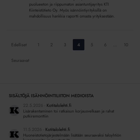
puolueeton ja riippumaton asiantuntijayritys KTI
tietoa
Kiinteistötieto Oy. Myös isännöintiyrityksillä on
myös
mahdollisuus hankkia raportti omasta yrityksestään.
yksittäisille
yrityksille
Siirry
Siirry
Siirry
Siirry
Siirry
Siirry
Siirry
Edelliset
1
2
3
4
5
6
…
10
sivulle:
sivulle:
sivulle:
sivulle:
sivulle:
sivulle:
sivulle:
Seuraavat
SISÄLTÖJÄ ISÄNNÖINTILIITON MEDIOISTA
22.5.2026
Kotitalolehti.fi
Lisärakentaminen toi ratkaisun korjausvelkaan ja rahat
putkiremonttiin
11.5.2026
Kotitalolehti.fi
Huoneistotietojärjestelmään lisätään seuraavaksi taloyhtiön