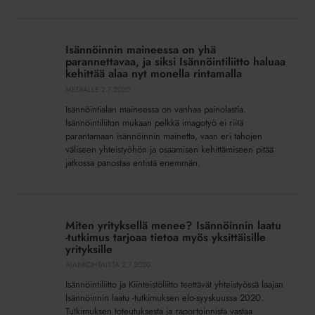
ei
ole
Isännöinnin
vaihtoehto,
maineessa
Isännöinnin maineessa on yhä
se
on
parannettavaa, ja siksi Isännöintiliitto haluaa
on
yhä
kehittää alaa nyt monella rintamalla
elinehto
parannettavaa,
MEDIALLE
2.7.2020
ja
Isännöintialan maineessa on vanhaa painolastia.
siksi
Isännöintiliiton mukaan pelkkä imagotyö ei riitä
Isännöintiliitto
parantamaan isännöinnin mainetta, vaan eri tahojen
väliseen yhteistyöhön ja osaamisen kehittämiseen pitää
haluaa
jatkossa panostaa entistä enemmän.
kehittää
alaa
nyt
Miten
monella
yrityksellä
Miten yrityksellä menee? Isännöinnin laatu
rintamalla
menee?
-tutkimus tarjoaa tietoa myös yksittäisille
Isännöinnin
yrityksille
laatu
AJANKOHTAISTA
2.7.2020
-
Isännöintiliitto ja Kiinteistöliitto teettävät yhteistyössä laajan
tutkimus
Isännöinnin laatu -tutkimuksen elo-syyskuussa 2020.
tarjoaa
Tutkimuksen toteutuksesta ja raportoinnista vastaa