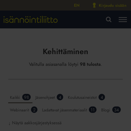
EN
Kirjaudu sisään
M
VA
Kehittäminen
Valitulla asiasanalla löytyi
98 tulosta
.
98
4
4
Kaikki
Jäsenohjeet
Koulutusaineistot
2
11
34
Webinaarit
Ladattavat jäsenmateriaalit
Blogi
Näytä aakkosjärjestyksessä
↓