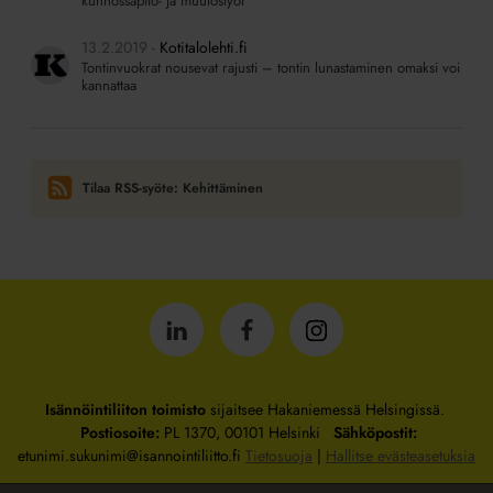
kunnossapito- ja muutostyöt
13.2.2019
Kotitalolehti.fi
Tontinvuokrat nousevat rajusti – tontin lunastaminen omaksi voi
kannattaa
Tilaa RSS-syöte: Kehittäminen
Isännöintiliitto
Isännöintiliitto
Isännöintiliitto
LinkedInissä
Facebookissa
Instagrammissa
Isännöintiliiton toimisto
sijaitsee Hakaniemessä Helsingissä.
Postiosoite:
PL 1370, 00101 Helsinki
Sähköpostit:
etunimi.sukunimi@isannointiliitto.fi
Tietosuoja
|
Hallitse evästeasetuksia