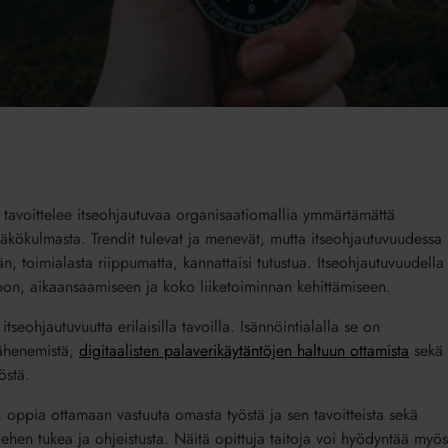
tavoittelee itseohjautuvaa organisaatiomallia ymmärtämättä
näkökulmasta. Trendit tulevat ja menevät, mutta itseohjautuvuudessa
än, toimialasta riippumatta, kannattaisi tutustua. Itseohjautuvuudella
tioon, aikaansaamiseen ja koko liiketoiminnan kehittämiseen.
eohjautuvuutta erilaisilla tavoilla. Isännöintialalla se on
 vähenemistä,
digitaalisten palaverikäytäntöjen haltuun ottamista
sekä
östä.
 oppia ottamaan vastuuta omasta työstä ja sen tavoitteista sekä
ehen tukea ja ohjeistusta. Näitä opittuja taitoja voi hyödyntää myös