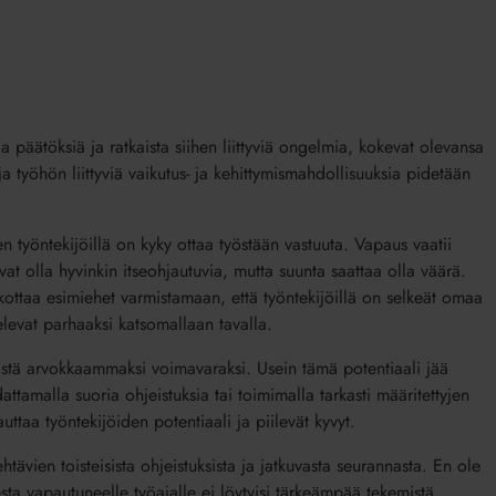
päätöksiä ja ratkaista siihen liittyviä ongelmia, kokevat olevansa
 ja työhön liittyviä vaikutus- ja kehittymismahdollisuuksia pidetään
en työntekijöillä on kyky ottaa työstään vastuuta. Vapaus vaatii
ivat olla hyvinkin itseohjautuvia, mutta suunta saattaa olla väärä.
akottaa esimiehet varmistamaan, että työntekijöillä on selkeät omaa
elevat parhaaksi katsomallaan tavalla.
ntistä arvokkaammaksi voimavaraksi. Usein tämä potentiaali jää
ttamalla suoria ohjeistuksia tai toimimalla tarkasti määritettyjen
taa työntekijöiden potentiaali ja piilevät kyvyt.
ävien toisteisista ohjeistuksista ja jatkuvasta seurannasta. En ole
sta vapautuneelle työajalle ei löytyisi tärkeämpää tekemistä.