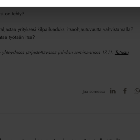
si on tehty?
 valjastaa yrityksesi kilpailueduksi itseohjautuvuutta vahvistamalla?
taa työtään itse?
 yhteydessä järjestettävässä johdon seminaarissa 17.11.
Tutustu
Jaa somessa