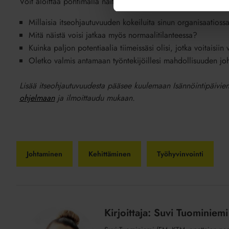
Voit aloittaa pohtimalla näitä:
Millaisia itseohjautuvuuden kokeiluita sinun organisaatiossa
Mitä näistä voisi jatkaa myös normaalitilanteessa?
Kuinka paljon potentiaalia tiimeissäsi olisi, jotka voitaisiin
Oletko valmis antamaan työntekijöillesi mahdollisuuden joh
Lisää itseohjautuvuudesta pääsee kuulemaan Isännöintipäivien
ohjelmaan
ja ilmoittaudu mukaan.
Johtaminen
Kehittäminen
Työhyvinvointi
Kirjoittaja: Suvi Tuominiemi