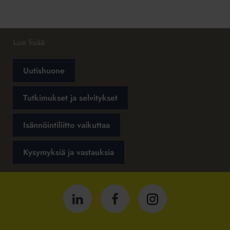
Lue lisää
Uutishuone
Tutkimukset ja selvitykset
Isännöintiliitto vaikuttaa
Kysymyksiä ja vastauksia
Isännöintiliitto
Isännöintiliitto
Isännöintiliitto
LinkedInissä
Facebookissa
Instagrammissa