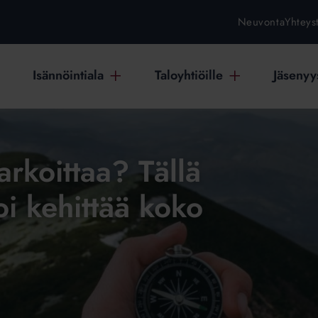
Neuvonta
Yhteys
Isännöintiala
Taloyhtiöille
Jäsenyys
arkoittaa? Tällä
oi kehittää koko