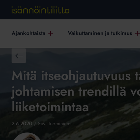
Ajankohtaista
Vaikuttaminen ja tutkimus
Takaisin
Mitä itseohjautuvuus t
johtamisen trendillä v
liiketoimintaa
2.6.2020
/
Suvi Tuominiemi