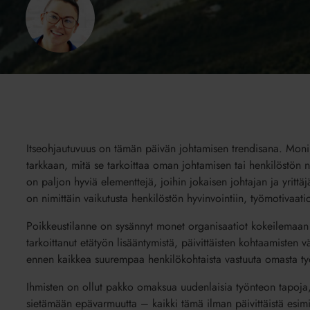
Itseohjautuvuus on tämän päivän johtamisen trendisana. Moni 
tarkkaan, mitä se tarkoittaa oman johtamisen tai henkilöstön 
on paljon hyviä elementtejä, joihin jokaisen johtajan ja yrittäj
on nimittäin vaikutusta henkilöstön hyvinvointiin, työmotivaa
Poikkeustilanne on sysännyt monet organisaatiot kokeilemaan its
tarkoittanut etätyön lisääntymistä, päivittäisten kohtaamisten
ennen kaikkea suurempaa henkilökohtaista vastuuta omasta ty
Ihmisten on ollut pakko omaksua uudenlaisia työnteon tapoja,
sietämään epävarmuutta – kaikki tämä ilman päivittäistä esimi