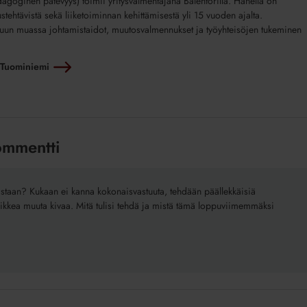
goginen pätevyys) toimii yritysvalmentajana Balentorilla. Hänellä on
stehtävistä sekä liiketoiminnan kehittämisestä yli 15 vuoden ajalta.
un muassa johtamistaidot, muutosvalmennukset ja työyhteisöjen tukeminen
vi Tuominiemi
ommentti
 vastaan? Kukaan ei kanna kokonaisvastuuta, tehdään päällekkäisiä
a kaikkea muuta kivaa. Mitä tulisi tehdä ja mistä tämä loppuviimemmäksi