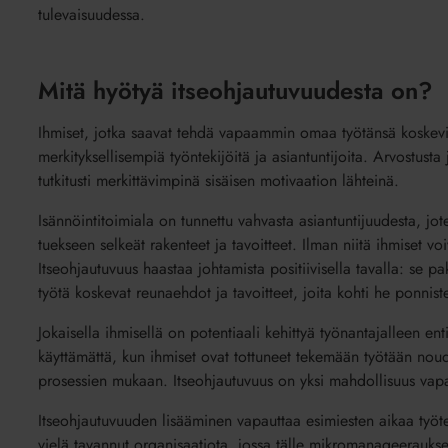
tulevaisuudessa.
Mitä hyötyä itseohjautuvuudesta on?
Ihmiset, jotka saavat tehdä vapaammin omaa työtänsä koskevia 
merkityksellisempiä työntekijöitä ja asiantuntijoita. Arvostusta
tutkitusti merkittävimpinä sisäisen motivaation lähteinä.
Isännöintitoimiala on tunnettu vahvasta asiantuntijuudesta, jot
tuekseen selkeät rakenteet ja tavoitteet. Ilman niitä ihmiset vo
Itseohjautuvuus haastaa johtamista positiivisella tavalla: se p
työtä koskevat reunaehdot ja tavoitteet, joita kohti he ponnist
Jokaisella ihmisellä on potentiaali kehittyä työnantajalleen e
käyttämättä, kun ihmiset ovat tottuneet tekemään työtään nouda
prosessien mukaan. Itseohjautuvuus on yksi mahdollisuus vapaut
Itseohjautuvuuden lisääminen vapauttaa esimiesten aikaa työteht
vielä tavannut organisaatiota, jossa tälle mikromanageeraukse