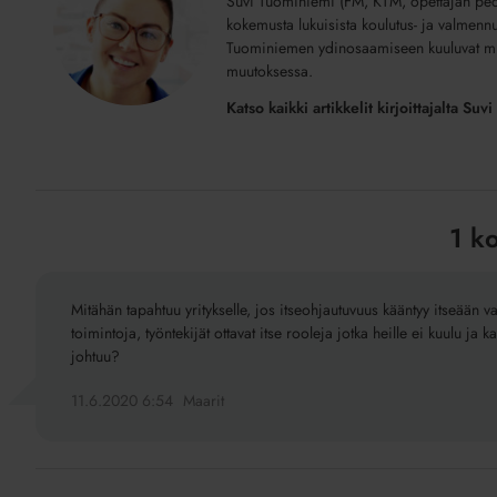
Suvi Tuominiemi (FM, KTM, opettajan peda
kokemusta lukuisista koulutus- ja valmennu
Tuominiemen ydinosaamiseen kuuluvat mu
muutoksessa.
Katso kaikki artikkelit kirjoittajalta Su
1 k
Mitähän tapahtuu yritykselle, jos itseohjautuvuus kääntyy itseään
toimintoja, työntekijät ottavat itse rooleja jotka heille ei kuulu j
johtuu?
11.6.2020 6:54
Maarit