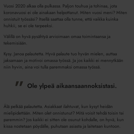
Vuosi 2020 alkaa olla pulkassa. Paljon touhua ja tohinaa, jota
koronavuosi ei ole ainakaan helpottanut. Miten vuosi meni? Miten
onnistuit työssäsi? Itsellä saattaa olla tunne, että vaikka kuinka
huhkii, se ei ole tarpeeksi.
Välillä on hyvä pysähtyä arvioimaan omaa toimintaansa ja
tekemisiään.
Kysy. Janoa palautetta. Hyvä palaute tuo hyvän mielen, auttaa
jaksamaan ja motivoi omassa työssä. Ja jos kaikki ei mennytkään
niin hyvin, aina voi tulla paremmaksi omassa työssä.
Ole ylpeä aikaansaannoksistasi.
Älä pelkää palautetta. Asiakkaat ilahtuvat, kun kysyt heidän
mielipidettään. Miten olet onnistunut? Mitä voisit tehdä toisin tai
paremmin? Jos kaikki ei sitten ole osunut kohdalle, on hyvä, kun
kissa nostetaan pöydälle, puhutaan asiasta ja laitetaan kuntoon.