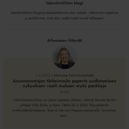
Isännöintiliiton blogi
Isännöintiliiton blogissa keskustelemme alan arjesta, ratkomme ongelmia
ja pohdimme, mitä alan uudet tuulet tuovat tullessaan.
Aiheeseen liittyvää
Asunnonostajan
tärkeimmän
paperin
6.8.2026
/
Marianne Falck-Hvilstafeldt
uudistaminen
Asunnonostajan tärkeimmän paperin uudistaminen
nykyaikaan vaatii mukaan myös pankkeja
nykyaikaan
vaatii
BLOGI
mukaan
Isännöitsijäntodistus on jäänyt ajastaan jälkeen, väittivät Danske Bankin
myös
johtajat Ville Roihu ja Rami Tättilä 20.6.2026 Talouselämän
mielipidekirjoituksessa. Kyse ei ole vain Nappia painamalla -koonnista,
pankkeja
vaan...