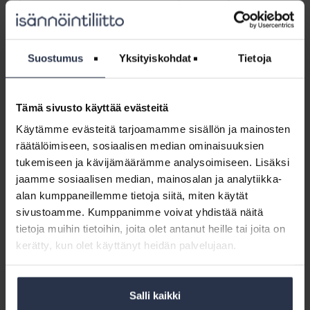
palautteen saannissa ja antamisessa. Palautetta voi kysyä myös
erillisillä asiakaskyselyillä. Niillä hiljaisempi ja arempikin ihminen
kertoo helposti mielipiteensä.
Suostumus
Yksityiskohdat
Tietoja
Isännöinti voi tehdä asiakaskyselyitä esimerkiksi Isännöintiliiton
Talokysely-palvelulla
.
Tämä sivusto käyttää evästeitä
Käytämme evästeitä tarjoamamme sisällön ja mainosten
Asiakastyytyväisyys
räätälöimiseen, sosiaalisen median ominaisuuksien
tukemiseen ja kävijämäärämme analysoimiseen. Lisäksi
Jaa somessa
jaamme sosiaalisen median, mainosalan ja analytiikka-
alan kumppaneillemme tietoja siitä, miten käytät
sivustoamme. Kumppanimme voivat yhdistää näitä
tietoja muihin tietoihin, joita olet antanut heille tai joita on
kerätty, kun olet käyttänyt heidän palvelujaan.
Salli kaikki