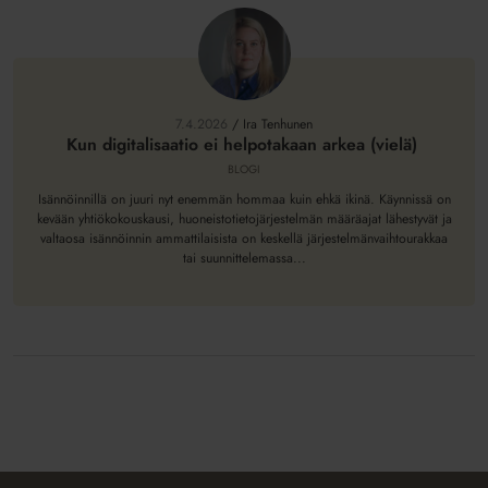
Kun
digitalisaatio
ei
7.4.2026
/
Ira Tenhunen
helpotakaan
Kun digitalisaatio ei helpotakaan arkea (vielä)
arkea
BLOGI
(vielä)
Isännöinnillä on juuri nyt enemmän hommaa kuin ehkä ikinä. Käynnissä on
kevään yhtiökokouskausi, huoneistotietojärjestelmän määräajat lähestyvät ja
valtaosa isännöinnin ammattilaisista on keskellä järjestelmänvaihtourakkaa
tai suunnittelemassa...