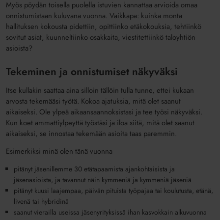
Myös pöydän toisella puolella istuvien kannattaa arvioida omaa
onnistumistaan kuluvana vuonna. Vaikkapa: kuinka monta
hallituksen kokousta pidettiin, opittiinko etäkokouksia, tehtiinkö
sovitut asiat, kuunneltiinko osakkaita, viestitettiinkö taloyhtiön
asioista?
Tekeminen ja onnistumiset näkyväksi
Itse kullakin saattaa aina silloin tällöin tulla tunne, ettei kukaan
arvosta tekemääsi työtä. Kokoa ajatuksia, mitä olet saanut
aikaiseksi. Ole ylpeä aikaansaannoksistasi ja tee työsi näkyväksi.
Kun koet ammattiylpeyttä työstäsi ja iloa siitä, mitä olet saanut
aikaiseksi, se innostaa tekemään asioita taas paremmin.
Esimerkiksi minä olen tänä vuonna
pitänyt jäsenillemme 30 etätapaamista ajankohtaisista ja
jäsenasioista, ja tavannut näin kymmeniä ja kymmeniä jäseniä
pitänyt kuusi laajempaa, päivän pituista työpajaa tai koulutusta, etänä,
livenä tai hybridinä
saanut vierailla useissa jäsenyrityksissä ihan kasvokkain alkuvuonna