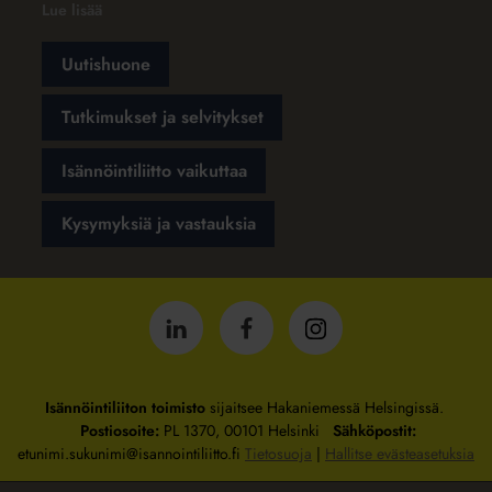
Lue lisää
Uutishuone
Tutkimukset ja selvitykset
Isännöintiliitto vaikuttaa
Kysymyksiä ja vastauksia
Isännöintiliitto
Isännöintiliitto
Isännöintiliitto
LinkedInissä
Facebookissa
Instagrammissa
Isännöintiliiton toimisto
sijaitsee Hakaniemessä Helsingissä.
Postiosoite:
PL 1370, 00101 Helsinki
Sähköpostit:
etunimi.sukunimi@isannointiliitto.fi
Tietosuoja
|
Hallitse evästeasetuksia