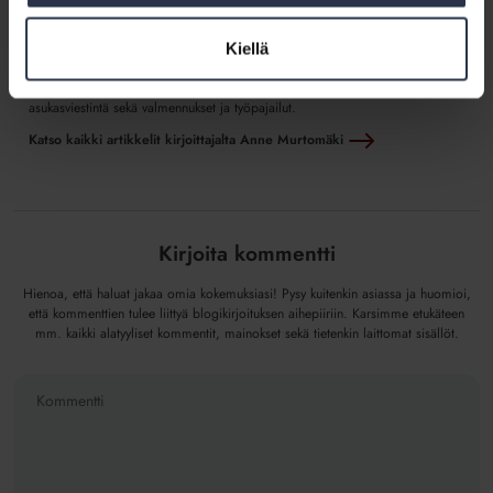
Kirjoittaja: Anne Murtomäki
Jäsenpalvelupäällikkönä Isännöintiliitossa ja aiemmin isännöitsijänä
Kiellä
toimineena seuraan isännöinnin arkea, asumista ja yhteiskunnallisia ilmiöitä.
Sydäntä lähellä ovat myös isännöitsijän ja hallituksen välinen yhteistyö,
asukasviestintä sekä valmennukset ja työpajailut.
Katso kaikki artikkelit kirjoittajalta Anne Murtomäki
Kirjoita kommentti
Hienoa, että haluat jakaa omia kokemuksiasi! Pysy kuitenkin asiassa ja huomioi,
että kommenttien tulee liittyä blogikirjoituksen aihepiiriin. Karsimme etukäteen
mm. kaikki alatyyliset kommentit, mainokset sekä tietenkin laittomat sisällöt.