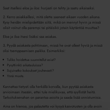
Saat itsellesi eloa ja iloa: hurjasti on tehty ja saatu aikaiseksi.
2. Kerro asiakkaillesi, mitä olette saaneet aikaan vuoden aikana.
Kysy heidän mielipidettään siitä, mikä on mennyt hyvin ja missä
olisit voinut olla parempi tai pitäisikö jotain käytäntöä muuttaa?
Eloa ja iloa itsesi lisäksi saa asiakas.
3. Pyydä asiakasta pohtimaan, missä he ovat olleet hyviä ja missä
olisi tsemppaamisen paikka. Esimerkiksi:
Tuliko hoidettua suunnitellut asiat?
Pysyttiinkö aikatauluissa?
Sujuivatko kokoukset jouhevasti?
Ynnä muuta.
Kannattaa tietysti olla herkällä korvalla, kun pyytää asiakasta
arvioimaan itseään, ettei tule mielikuvaa, että syyllistät heitä.
Tarkoituksenahan on parantaa asioita ja saada lisää onnistumisia.
Aina on hienoa, jos palautetta voi kysyä kasvotusten ja olla avoin