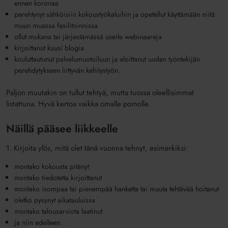
ennen koronaa
perehtynyt sähköisiin kokoustyökaluihin ja opetellut käyttämään niitä
muun muassa fasilitoinnissa
ollut mukana tai järjestämässä useita webinaareja
kirjoittanut kuusi blogia
kouluttautunut palvelumuotoiluun ja aloittanut uuden työntekijän
perehdytykseen liittyvän kehitystyön.
Paljon muutakin on tullut tehtyä, mutta tuossa oleellisimmat
listattuna. Hyvä kertoa vaikka omalle pomolle.
Näillä pääsee liikkeelle
1. Kirjoita ylös, mitä olet tänä vuonna tehnyt, esimerkiksi:
montako kokousta pitänyt
montako tiedotetta kirjoittanut
montako isompaa tai pienempää hanketta tai muuta tehtävää hoitanut
oletko pysynyt aikatauluissa
montako talousarviota laatinut
ja niin edelleen.