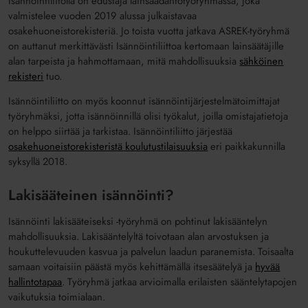
Isännöintiliitolla on edustaja lainsäädäntötyöryhmässä, joka
valmistelee vuoden 2019 alussa julkaistavaa
osakehuoneistorekisteriä. Jo toista vuotta jatkava ASREK-työryhmä
on auttanut merkittävästi Isännöintiliittoa kertomaan lainsäätäjille
alan tarpeista ja hahmottamaan, mitä mahdollisuuksia
sähköinen
rekisteri
tuo.
Isännöintiliitto on myös koonnut isännöintijärjestelmätoimittajat
työryhmäksi, jotta isännöinnillä olisi työkalut, joilla omistajatietoja
on helppo siirtää ja tarkistaa. Isännöintiliitto järjestää
osakehuoneistorekisteristä koulutustilaisuuksia
eri paikkakunnilla
syksyllä 2018.
Lakisääteinen isännöinti?
Isännöinti lakisääteiseksi -työryhmä on pohtinut lakisääntelyn
mahdollisuuksia. Lakisääntelyltä toivotaan alan arvostuksen ja
houkuttelevuuden kasvua ja palvelun laadun paranemista. Toisaalta
samaan voitaisiin päästä myös kehittämällä itsesäätelyä ja
hyvää
hallintotapaa
. Työryhmä jatkaa arvioimalla erilaisten sääntelytapojen
vaikutuksia toimialaan.