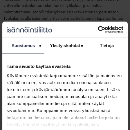
yrityksille palvelumuotoilun tueksi työkalua, joka auttaa
hahmottamaan isännöintiyrityksen asiakasviestinnän perustason.
Työkalun avulla isännöintiyritys voi määritellä oman tapansa hoitaa
asiakasviestintää. Työkalu julkaistaan
Mapissa
myöhemmin tänä
vuonna.
Isännöintiliiton tavoitteena on auttaa isännöintiyrityksiä
Suostumus
Yksityiskohdat
Tietoja
kehittymään, kun maailma ympärillä digitalisoituu ja asiakkaiden
tarpeet kasvavat. Siksi myös kaksi muuta työryhmää miettii
tukipalveluja kehittämiseen. Sähköinen asiointi -työryhmä
Tämä sivusto käyttää evästeitä
valmistelee ohjeita sähköisen asioinnin kehittämiseen, ja
Isännöinnin palvelukehitys -työryhmä laatii isännöintiyrityksen
Käytämme evästeitä tarjoamamme sisällön ja mainosten
palvelukehityksen tiekarttaa.
räätälöimiseen, sosiaalisen median ominaisuuksien
tukemiseen ja kävijämäärämme analysoimiseen. Lisäksi
Taloyhtiön hankintoihin kerätään ohjeistusta
jaamme sosiaalisen median, mainosalan ja analytiikka-
alan kumppaneillemme tietoja siitä, miten käytät
Noin puolella isännöintiyrityksistä on taloyhtiöiden hankintoja
sivustoamme. Kumppanimme voivat yhdistää näitä
koskeva ohjeistus, selviää Taloyhtiön hankinnat -työryhmän keväällä
tekemästä isännöitsijäkyselystä. Niistäkin, joiden yrityksissä ohjeita
tietoja muihin tietoihin, joita olet antanut heille tai joita on
ei ole, valtaosa pitää yritystason ohjeistusta tarpeellisena.
kerätty, kun olet käyttänyt heidän palvelujaan.