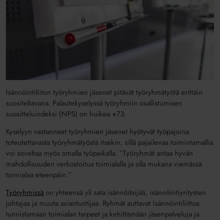
Isännöintiliiton työryhmien jäsenet pitävät työryhmätyötä erittäin
suositeltavana. Palautekyselyssä työryhmiin osallistumisen
suositteluindeksi (NPS) on huikea +73.
Kyselyyn vastanneet työryhmien jäsenet hyötyvät työpajoina
toteutettavasta työryhmätyöstä itsekin, sillä pajailevaa toimintamallia
voi soveltaa myös omalla työpaikalla. ”Työryhmät antaa hyvän
mahdollisuuden verkostoitua toimialalla ja olla mukana viemässä
toimialaa eteenpäin.”
Työryhmissä
on yhteensä yli sata isännöitsijää, isännöintiyritysten
johtajaa ja muuta asiantuntijaa. Ryhmät auttavat Isännöintiliittoa
tunnistamaan toimialan tarpeet ja kehittämään jäsenpalveluja ja