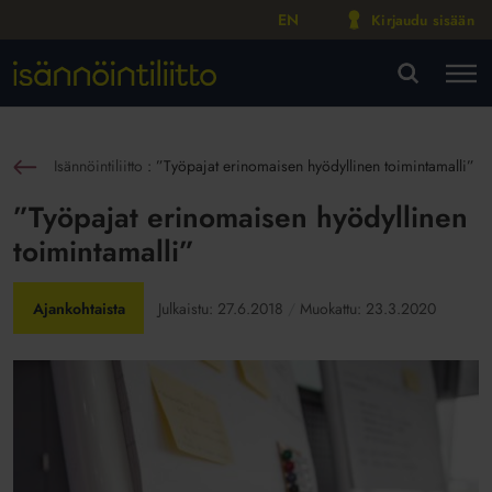
EN
Kirjaudu sisään
M
VA
Isännöintiliitto
:
”Työpajat erinomaisen hyödyllinen toimintamalli”
sin
”Työpajat erinomaisen hyödyllinen
toimintamalli”
Ajankohtaista
Julkaistu:
27.6.2018
Muokattu:
23.3.2020