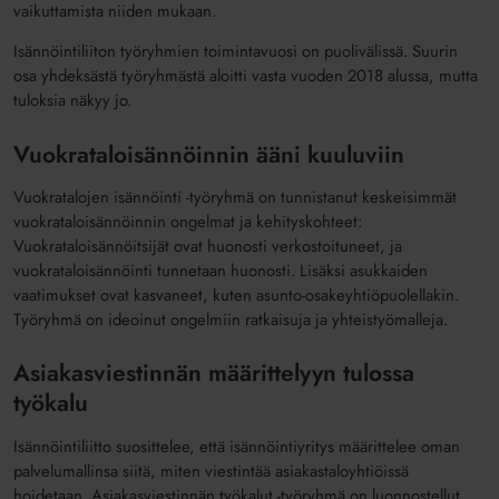
vaikuttamista niiden mukaan.
Isännöintiliiton työryhmien toimintavuosi on puolivälissä. Suurin
osa yhdeksästä työryhmästä aloitti vasta vuoden 2018 alussa, mutta
tuloksia näkyy jo.
Vuokrataloisännöinnin ääni kuuluviin
Vuokratalojen isännöinti -työryhmä on tunnistanut keskeisimmät
vuokrataloisännöinnin ongelmat ja kehityskohteet:
Vuokrataloisännöitsijät ovat huonosti verkostoituneet, ja
vuokrataloisännöinti tunnetaan huonosti. Lisäksi asukkaiden
vaatimukset ovat kasvaneet, kuten asunto-osakeyhtiöpuolellakin.
Työryhmä on ideoinut ongelmiin ratkaisuja ja yhteistyömalleja.
Asiakasviestinnän määrittelyyn tulossa
työkalu
Isännöintiliitto suosittelee, että isännöintiyritys määrittelee oman
palvelumallinsa siitä, miten viestintää asiakastaloyhtiöissä
hoidetaan. Asiakasviestinnän työkalut -työryhmä on luonnostellut